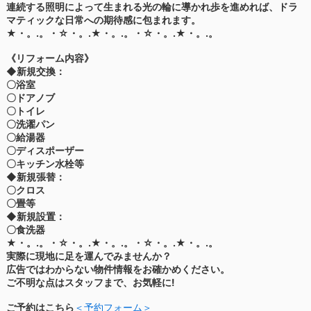
連続する照明によって生まれる光の輪に導かれ歩を進めれば、ドラ
マティックな日常への期待感に包まれます。
★・。.。・☆・。.★・。.。・☆・。.★・。.。
《リフォーム内容》
◆新規交換：
〇浴室
〇ドアノブ
〇トイレ
〇洗濯パン
〇給湯器
〇ディスポーザー
〇キッチン水栓等
◆新規張替：
〇クロス
〇畳等
◆新規設置：
〇食洗器
★・。.。・☆・。.★・。.。・☆・。.★・。.。
実際に現地に足を運んでみませんか？
広告ではわからない物件情報をお確かめください。
ご不明な点はスタッフまで、お気軽に!
ご予約はこちら
＜予約フォーム＞