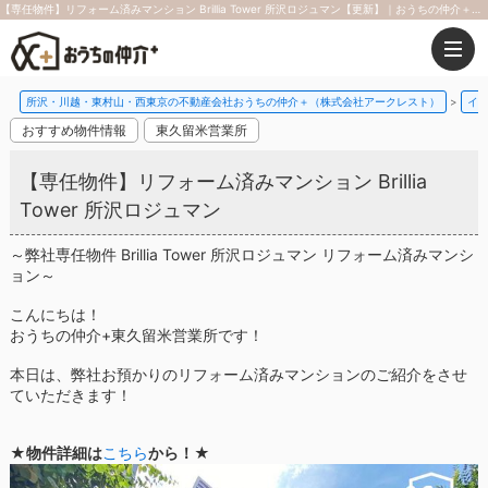
【専任物件】リフォーム済みマンション Brillia Tower 所沢ロジュマン【更新】｜おうちの仲介＋（株式会社アークレスト）
所沢・川越・東村山・西東京の不動産会社おうちの仲介＋（株式会社アークレスト）
イ
おすすめ物件情報
東久留米営業所
【専任物件】リフォーム済みマンション Brillia
Tower 所沢ロジュマン
～弊社専任物件 Brillia Tower 所沢ロジュマン リフォーム済みマンシ
ョン～
こんにちは！
おうちの仲介+東久留米営業所です！
本日は、弊社お預かりのリフォーム済みマンションのご紹介をさせ
ていただきます！
★物件詳細は
こちら
から！★