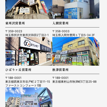
東所沢営業所
入間営業所
〒359-0023
〒358-0003
埼玉県所沢市東所沢和田2丁目2-1
埼玉県入間市豊岡１丁目5-34 2F
ひばりヶ丘営業所
秋津営業所
〒188-0001
〒189-0001
東京都西東京市谷戸町２丁目11-15
東京都東村山市秋津町5丁目25-88
ファーストコンフォート1階