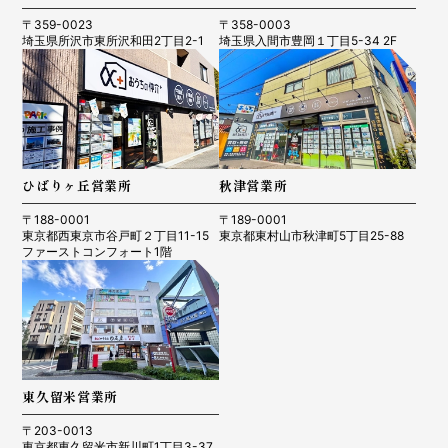
〒359-0023
〒358-0003
埼玉県所沢市東所沢和田2丁目2-1
埼玉県入間市豊岡１丁目5-34 2F
ひばりヶ丘営業所
秋津営業所
〒188-0001
〒189-0001
東京都西東京市谷戸町２丁目11-15
東京都東村山市秋津町5丁目25-88
ファーストコンフォート1階
東久留米営業所
〒203-0013
東京都東久留米市新川町1丁目3-37