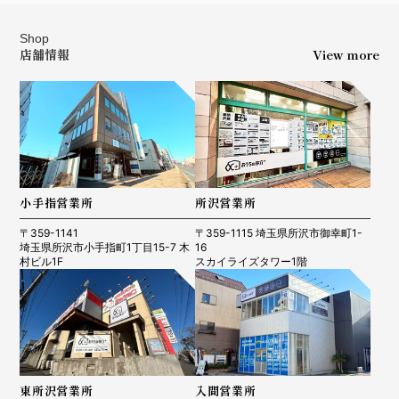
Shop
店舗情報
View more
小手指営業所
所沢営業所
〒359-1141
〒359-1115 埼玉県所沢市御幸町1-
埼玉県所沢市小手指町1丁目15-7 木
16
村ビル1F
スカイライズタワー1階
東所沢営業所
入間営業所