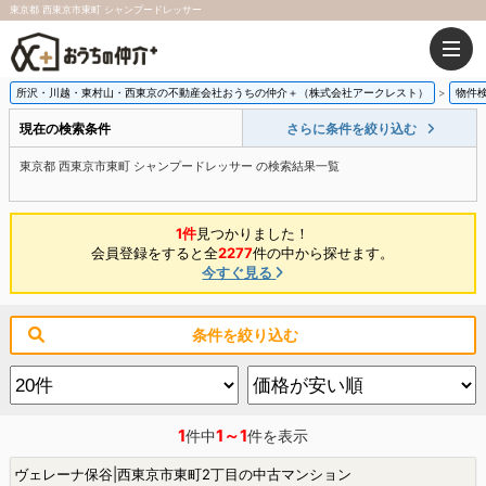
東京都 西東京市東町 シャンプードレッサー
所沢・川越・東村山・西東京の不動産会社おうちの仲介＋（株式会社アークレスト）
物件
現在の検索条件
さらに条件を絞り込む
東京都 西東京市東町 シャンプードレッサー の検索結果一覧
1件
見つかりました！
会員登録をすると全
2277
件の中から探せます。
今すぐ見る
条件を絞り込む
1
1～1
件中
件を表示
ヴェレーナ保谷|西東京市東町2丁目の中古マンション