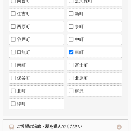
向台町
芝久保町
住吉町
新町
西原町
泉町
谷戸町
中町
田無町
東町
南町
富士町
保谷町
北原町
北町
柳沢
緑町
ご希望の沿線・駅を選んでください