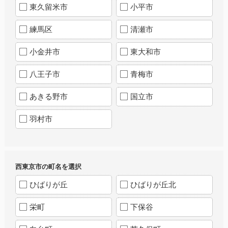
東久留米市
小平市
練馬区
清瀬市
小金井市
東大和市
八王子市
青梅市
あきる野市
国立市
羽村市
西東京市の町名を選択
ひばりが丘
ひばりが丘北
栄町
下保谷