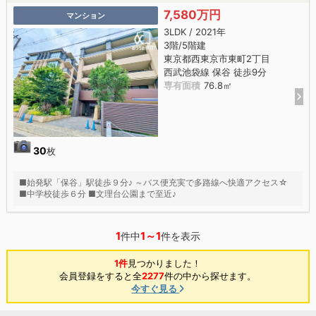
7,580万円
マンション
3LDK / 2021年
3階/5階建
東京都西東京市東町2丁目
西武池袋線 保谷 徒歩9分
専有面積
76.8㎡
30
枚
■始発駅「保谷」駅徒歩９分♪ ～バス便充実で多路線へ快適アクセス☆
■中学校徒歩６分 ■文理台公園まで至近♪
1
1～1
件中
件を表示
1件
見つかりました！
会員登録をすると全
2277
件の中から探せます。
今すぐ見る