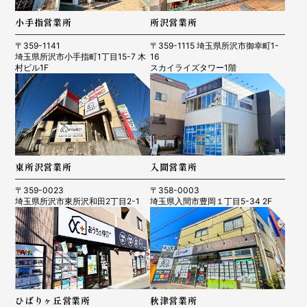
小手指営業所
所沢営業所
〒359-1141
〒359-1115 埼玉県所沢市御幸町1-
埼玉県所沢市小手指町1丁目15-7 木
16
村ビル1F
スカイライズタワー1階
東所沢営業所
入間営業所
〒359-0023
〒358-0003
埼玉県所沢市東所沢和田2丁目2-1
埼玉県入間市豊岡１丁目5-34 2F
ひばりヶ丘営業所
秋津営業所