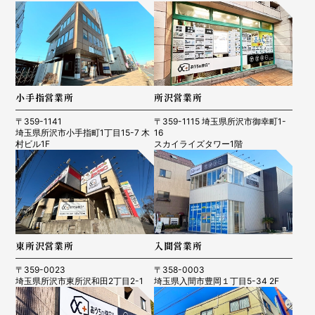
小手指営業所
所沢営業所
〒359-1141
〒359-1115 埼玉県所沢市御幸町1-
埼玉県所沢市小手指町1丁目15-7 木
16
村ビル1F
スカイライズタワー1階
東所沢営業所
入間営業所
〒359-0023
〒358-0003
埼玉県所沢市東所沢和田2丁目2-1
埼玉県入間市豊岡１丁目5-34 2F