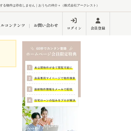
する物件は存在しません｜おうちの仲介＋（株式会社アークレスト）
ャルコンテンツ
お問い合わせ
ログイン
会員登録
ペーン
フォーム
インフォメーション
ブログ
東久留米営業所
するメリット
市
練馬区