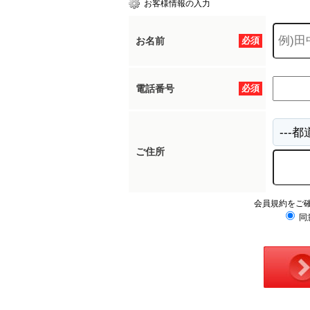
お客様情報の入力
お名前
必須
所沢市
川越市
入間市
飯能市
狭
東久留米市
小平市
練馬区
電話番号
必須
ご住所
会員規約をご
同