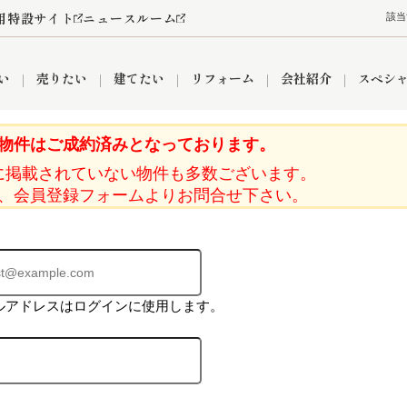
用特設サイト
ニュースルーム
該当
い
売りたい
建てたい
リフォーム
会社紹介
スペシ
物件はご成約済みとなっております。
に掲載されていない物件も多数ございます。
情報
町名から探す
売却成功実績
売却査定依頼
おうちパークくらぶ
【埼玉】補助金・助成金
お客様の声
お気に入り
よくある質問
なんでもご相談
レンタルスペース
創業の想い
閲覧履歴
売却コラム
プライバシーポリシー
【東京】補助金・助成金
総合不動産の強み
期間限定キャン
検索履歴
査定依頼
、会員登録フォームよりお問合せ下さい。
件
営業所
産買取
リノベーション済み物件
空き家
入間営業所
リースバック
ひばりケ丘営業所
秋津営業所
ルアドレスはログインに使用します。
関
入間市
おうちパークグループの強み
8代疾病保証付き住宅ローン
狭山市
富士見市
団体信用保険
新座市
購入
清瀬