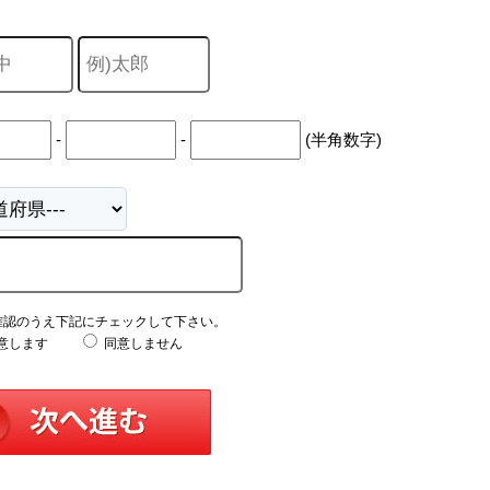
山市
ふじみ野市
富士見市
志木市
新座市
朝霞市
-
-
(半角数字)
確認のうえ下記にチェックして下さい。
意します
同意しません