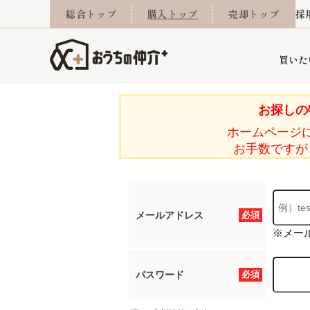
総合トップ
購入トップ
売却トップ
採
買いた
お探しの
ホームページ
詳細条件から探す
不動産売却専門館
会社概要
不動産Q&A
ご来店予約
おうちLABO
おうちのリフォーム
スタッフ紹介
オンライン相談予約
マンションカタログ
建築事例
学区から探す
売却査定実績
リフォーム事例
採用
お手数ですが
メールアドレス
必須
当社お預かり物件
相続
小手指営業所
住み替え
所沢営業所
グループ会社施工物
離婚
東所沢
不動
※メー
パスワード
必須
今月の住宅ローン金利
西東京市
おうちLABO
東久留米市
おうちのリフォーム
当社提携金融機
東村山市