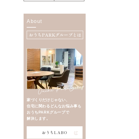
About
おうちPARKグループとは
家づくりだけじゃない、
住宅に関わるどんなお悩み事も
おうちPARKグループで
解決します。
おうちLABO