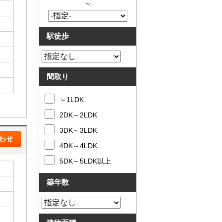
～
駅徒歩
間取り
～1LDK
2DK～2LDK
3DK～3LDK
4DK～4LDK
5DK～5LDK以上
築年数