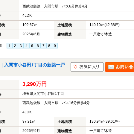
西武池袋線 入間市駅 バス6分停歩4分
4LDK
り
102.67㎡
140.10㎡(42.38坪)
面積
土地面積
2026年6月
一戸建て/木造
月
建物構造
枚
号棟｜入間市小谷田1丁目の新築一戸
3,290万円
埼玉県入間市小谷田1丁目
地
西武池袋線 入間市駅 バス16分停歩4分
4LDK
り
97.91㎡
130.94㎡(39.61坪)
面積
土地面積
2026年9月
一戸建て/木造
月
建物構造