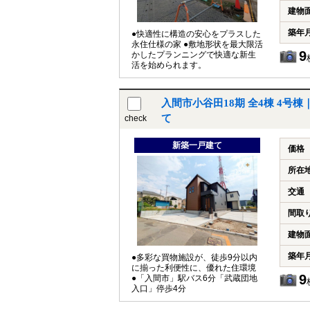
建物
築年
●快適性に構造の安心をプラスした
永住仕様の家 ●敷地形状を最大限活
9
かしたプランニングで快適な新生
活を始められます。
入間市小谷田18期 全4棟 4号
て
check
新築一戸建て
価格
所在
交通
間取
建物
築年
●多彩な買物施設が、徒歩9分以内
に揃った利便性に、優れた住環境
9
●「入間市」駅バス6分「武蔵団地
入口」停歩4分