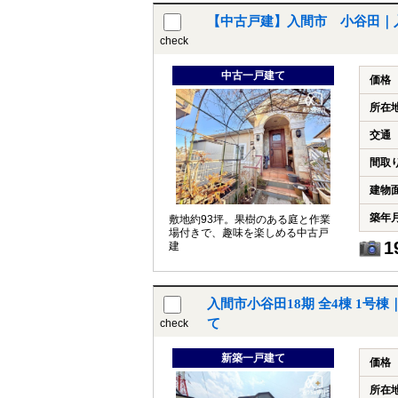
【中古戸建】入間市 小谷田｜
check
中古一戸建て
価格
所在
交通
間取
建物
築年
敷地約93坪。果樹のある庭と作業
場付きで、趣味を楽しめる中古戸
1
建
入間市小谷田18期 全4棟 1号
て
check
新築一戸建て
価格
所在