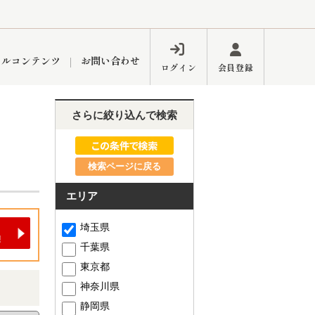
ャルコンテンツ
お問い合わせ
ログイン
会員登録
さらに絞り込んで検索
ペーン
フォーム
インフォメーション
ブログ
検索ページに戻る
エリア
東久留米営業所
埼玉県
千葉県
東京都
神奈川県
するメリット
市
練馬区
静岡県