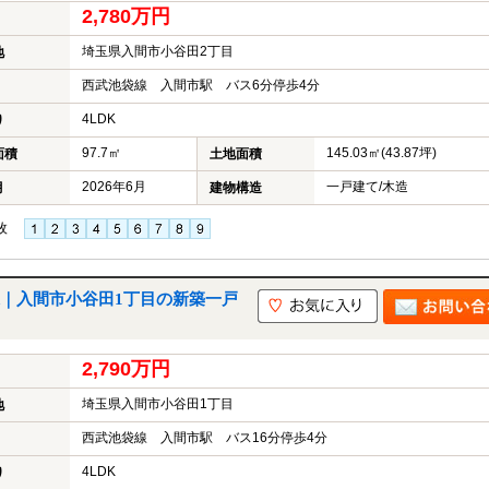
2,780万円
埼玉県入間市小谷田2丁目
地
西武池袋線 入間市駅 バス6分停歩4分
4LDK
り
97.7㎡
145.03㎡(43.87坪)
面積
土地面積
2026年6月
一戸建て/木造
月
建物構造
枚
号棟｜入間市小谷田1丁目の新築一戸
2,790万円
埼玉県入間市小谷田1丁目
地
西武池袋線 入間市駅 バス16分停歩4分
4LDK
り