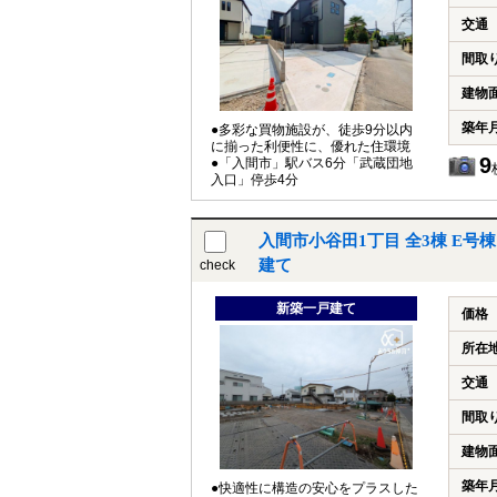
交通
間取
建物
築年
●多彩な買物施設が、徒歩9分以内
に揃った利便性に、優れた住環境
9
●「入間市」駅バス6分「武蔵団地
入口」停歩4分
入間市小谷田1丁目 全3棟 E
建て
check
新築一戸建て
価格
所在
交通
間取
建物
築年
●快適性に構造の安心をプラスした