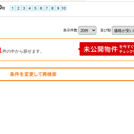
0
枚
表示件数
並び順
1
件の中から探せます。