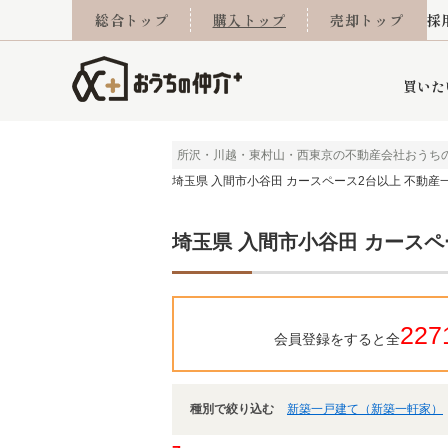
総合トップ
購入トップ
売却トップ
採
買いた
所沢・川越・東村山・西東京の不動産会社おうち
埼玉県 入間市小谷田 カースペース2台以上 不動産
詳細条件から探す
不動産売却専門館
会社概要
不動産Q&A
ご来店予約
おうちLABO
おうちのリフォーム
スタッフ紹介
オンライン相談予約
マンションカタログ
建築事例
学区から探す
売却査定実績
リフォーム事例
採用
埼玉県 入間市小谷田 カースペ
当社お預かり物件
相続
小手指営業所
住み替え
所沢営業所
グループ会社施工物
離婚
東所沢
不動
227
会員登録をすると全
種別で絞り込む
新築一戸建て（新築一軒家）
今月の住宅ローン金利
西東京市
おうちLABO
東久留米市
おうちのリフォーム
当社提携金融機
東村山市