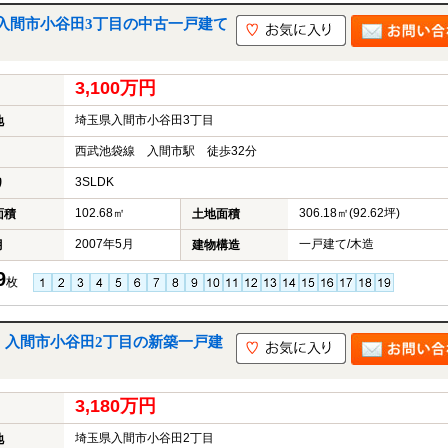
入間市小谷田3丁目の中古一戸建て
3,100万円
埼玉県入間市小谷田3丁目
地
西武池袋線 入間市駅 徒歩32分
3SLDK
り
102.68㎡
306.18㎡(92.62坪)
面積
土地面積
2007年5月
一戸建て/木造
月
建物構造
9
枚
棟｜入間市小谷田2丁目の新築一戸建
3,180万円
埼玉県入間市小谷田2丁目
地