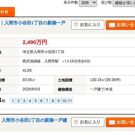
表示件数
並び順
号棟｜入間市小谷田1丁目の新築一戸
山市
ふじみ野市
富士見市
志木市
新座市
朝霞市
2,490万円
埼玉県入間市小谷田1丁目
地
西武池袋線 入間市駅 バス16分停歩4分
4LDK
り
93.56㎡
130.18㎡(39.38坪)
面積
土地面積
2026年9月
一戸建て/木造
月
建物構造
1
枚
棟｜入間市小谷田2丁目の新築一戸建