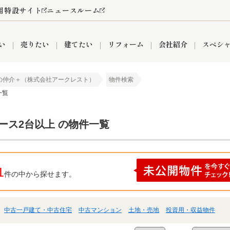
用特設サイト
ニュースルーム
い
売りたい
建てたい
リフォーム
会社紹介
スペシ
の仲介＋（株式会社アークレスト）
物件検索
一覧
情報
町名から探す
売却成功実績
売却査定依頼
おうちパークくらぶ
【埼玉】補助金・助成金
お客様の声
お気に入り
よくある質問
なんでもご相談
レンタルスペース
創業の想い
閲覧履歴
売却コラム
プライバシーポリシー
【東京】補助金・助成金
総合不動産の強み
期間限定キャン
検索履歴
査定依頼
ース2台以上 の物件一覧
件
営業所
産買取
リノベーション済み物件
空き家
入間営業所
リースバック
ひばりケ丘営業所
秋津営業所
1
件の中から探せます。
中古一戸建て・中古住宅
中古マンション
土地・売地
投資用・収益物件
関
入間市
おうちパークグループの強み
8代疾病保証付き住宅ローン
狭山市
富士見市
団体信用保険
新座市
購入
清瀬