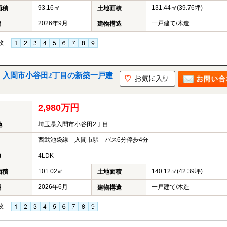
93.16㎡
131.44㎡(39.76坪)
面積
土地面積
2026年9月
一戸建て/木造
月
建物構造
枚
棟｜入間市小谷田2丁目の新築一戸建
2,980万円
埼玉県入間市小谷田2丁目
地
西武池袋線 入間市駅 バス6分停歩4分
4LDK
り
101.02㎡
140.12㎡(42.39坪)
面積
土地面積
2026年6月
一戸建て/木造
月
建物構造
枚