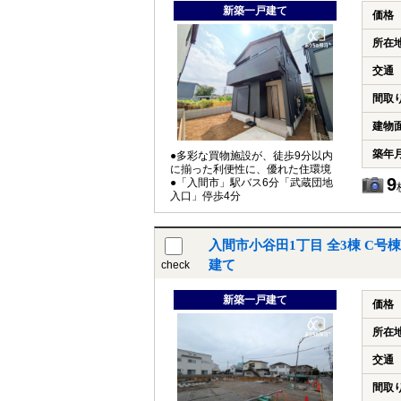
新築一戸建て
価格
所在
交通
間取
建物
築年
●多彩な買物施設が、徒歩9分以内
に揃った利便性に、優れた住環境
9
●「入間市」駅バス6分「武蔵団地
入口」停歩4分
入間市小谷田1丁目 全3棟 C
建て
check
新築一戸建て
価格
所在
交通
間取