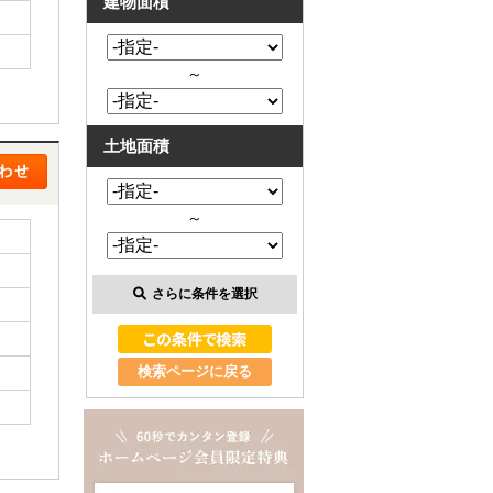
建物面積
～
土地面積
～
さらに条件を選択
検索ページに戻る