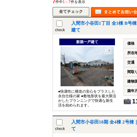
7
件中
1～7
件を表示
入間市小谷田1丁目 全3棟 B
所沢市
川越市
入間市
飯能市
狭
建て
check
東久留米市
小平市
練馬区
新築一戸建て
価格
所在
交通
間取
建物
築年
●快適性に構造の安心をプラスした
永住仕様の家 ●敷地形状を最大限活
1
かしたプランニングで快適な新生
活を始められます。
入間市小谷田18期 全4棟 2号
て
check