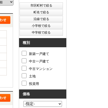
西東京市
東村山市
東大和市
清瀬市
種別
新築一戸建て
中古一戸建て
中古マンション
土地
投資用
価格