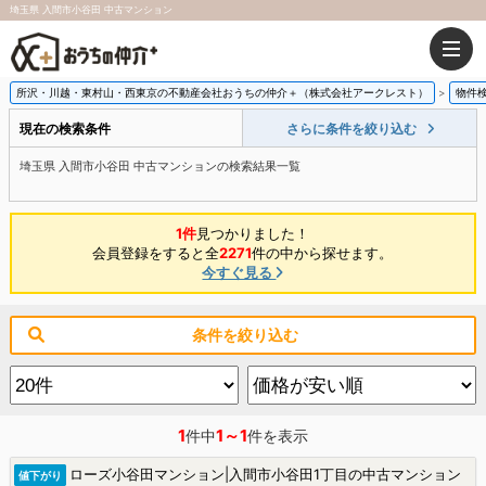
埼玉県 入間市小谷田 中古マンション
所沢・川越・東村山・西東京の不動産会社おうちの仲介＋（株式会社アークレスト）
物件
現在の検索条件
さらに条件を絞り込む
埼玉県 入間市小谷田 中古マンションの検索結果一覧
1件
見つかりました！
会員登録をすると全
2271
件の中から探せます。
今すぐ見る
条件を絞り込む
1
1～1
件中
件を表示
ローズ小谷田マンション|入間市小谷田1丁目の中古マンション
値下がり