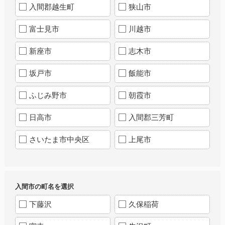
入間郡越生町
狭山市
富士見市
川越市
新座市
志木市
坂戸市
飯能市
ふじみ野市
朝霞市
日高市
入間郡三芳町
さいたま市中央区
上尾市
入間市の町名を選択
下藤沢
久保稲荷