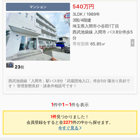
540万円
マンション
3LDK / 1989年
3階/4階建
埼玉県入間市小谷田1丁目
西武池袋線 入間市 バス8分停歩5
分
専有面積
65.85㎡
23
枚
西武池袋線「入間市」駅バス8分「武蔵団地入口」停歩5分 陽当り良好で
す！ 管理形態良好・諸条件相談可です！
1
1～1
件中
件を表示
1件
見つかりました！
会員登録をすると全
2271
件の中から探せます。
今すぐ見る