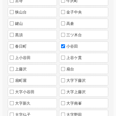
宮寺
牛沢町
狭山台
金子中央
鍵山
高倉
黒須
三ツ木台
春日町
小谷田
上小谷田
上谷ケ貫
上藤沢
扇台
扇町屋
大字下藤沢
大字小谷田
大字上藤沢
大字新久
大字南峯
大字仏子
大字野田