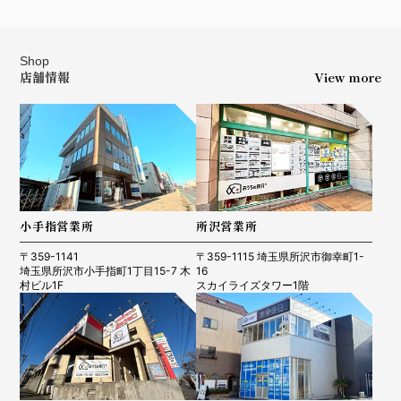
Shop
店舗情報
View more
小手指営業所
所沢営業所
〒359-1141
〒359-1115 埼玉県所沢市御幸町1-
埼玉県所沢市小手指町1丁目15-7 木
16
村ビル1F
スカイライズタワー1階