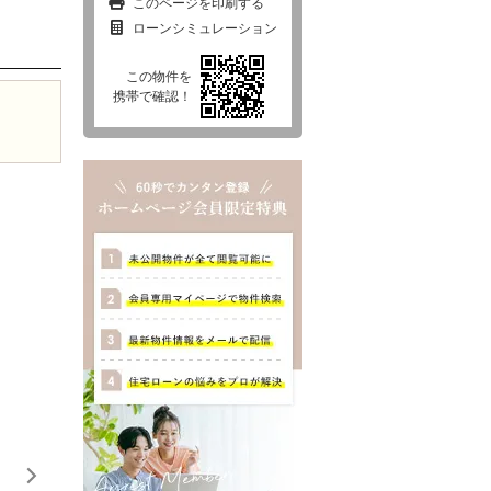
このページを印刷する
ローンシミュレーション
この物件を
西東京市
東村山市
東大和市
清瀬市
携帯で確認！