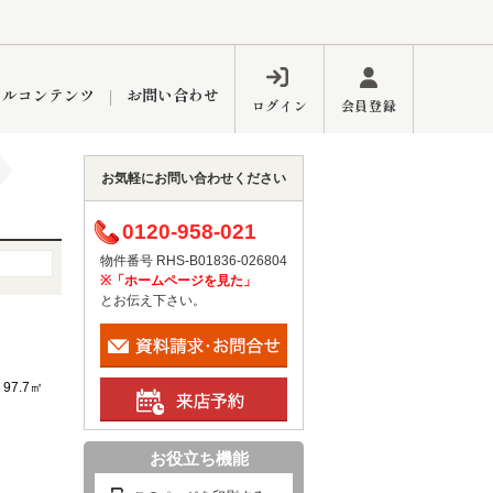
ャルコンテンツ
お問い合わせ
ログイン
会員登録
お気軽にお問い合わせください
ペーン
フォーム
インフォメーション
ブログ
0120-958-021
物件番号 RHS-B01836-026804
※「ホームページを見た」
とお伝え下さい。
東久留米営業所
97.7㎡
お役立ち機能
するメリット
市
練馬区