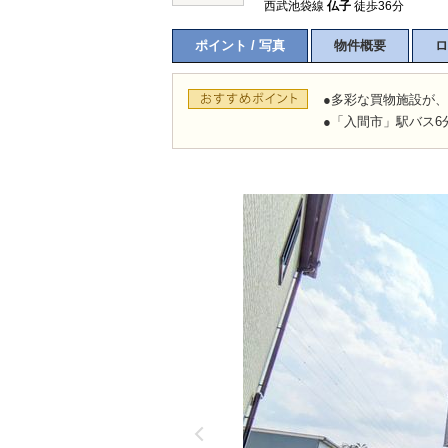
西武池袋線
仏子
徒歩36分
ポイント / 写真
物件概要
ロ
所沢市
川越市
入間市
飯能市
狭
●多彩な買物施設が
東久留米市
小平市
練馬区
●「入間市」駅バス6