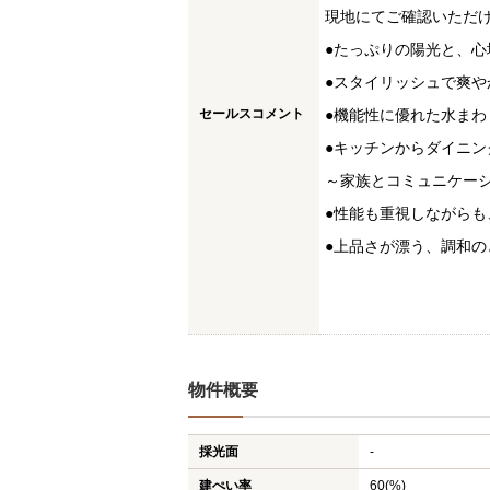
現地にてご確認いただ
●たっぷりの陽光と、
●スタイリッシュで爽
セールスコメント
●機能性に優れた水ま
●キッチンからダイニ
～家族とコミュニケー
●性能も重視しながら
●上品さが漂う、調和
物件概要
採光面
-
建ぺい率
60(%)