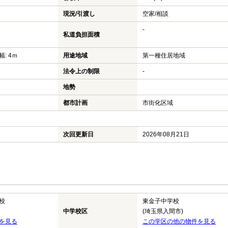
現況/引渡し
空家/相談
-
私道負担面積
幅: 4ｍ
用途地域
第一種住居地域
法令上の制限
-
地勢
都市計画
市街化区域
次回更新日
2026年08月21日
校
東金子中学校
中学校区
(埼玉県入間市)
を見る
この学区の他の物件を見る