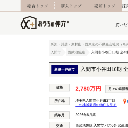
総合トップ
購入トップ
売却トップ
採
買いた
所沢・川越・東村山・西東京の不動産会社おうち
入間市
西武池袋線
入間市小谷田18期 全4棟
詳細条件から探す
不動産売却専門館
会社概要
不動産Q&A
ご来店予約
おうちLABO
おうちのリフォーム
スタッフ紹介
オンライン相談予約
マンションカタログ
建築事例
学区から探す
売却査定実績
リフォーム事例
採用
入間市小谷田18期 全
新築一戸建て
価格
2,780万円
月々の返済
当社お預かり物件
相続
小手指営業所
住み替え
所沢営業所
グループ会社施工物
離婚
東所沢
不動
埼玉県入間市小谷田2丁目
所在地
この地域周辺の物件を見る
2026年6月築
築年月
今月の住宅ローン金利
西東京市
おうちLABO
東久留米市
おうちのリフォーム
当社提携金融機
東村山市
西武池袋線
入間市
バス6分 武蔵団
交通