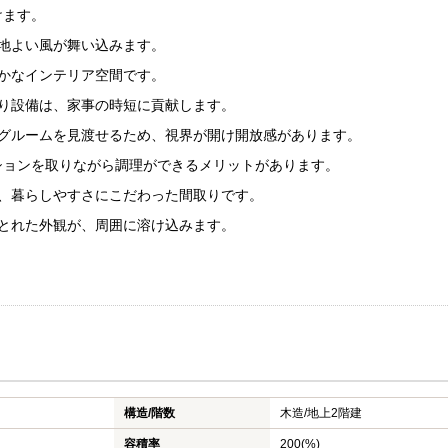
けます。
心地よい風が舞い込みます。
やかなインテリア空間です。
わり設備は、家事の時短に貢献します。
ングルームを見渡せるため、視界が開け開放感があります。
ションを取りながら調理ができるメリットがあります。
も、暮らしやすさにこだわった間取りです。
のとれた外観が、周囲に溶け込みます。
構造/階数
木造/
地上2階建
容積率
200(%)