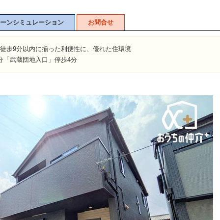
ーンシミュレーション
お問合せ
山市
ふじみ野市
富士見市
志木市
新座市
朝霞市
、徒歩9分以内に揃った利便性に、優れた住環境
分「武蔵団地入口」停歩4分