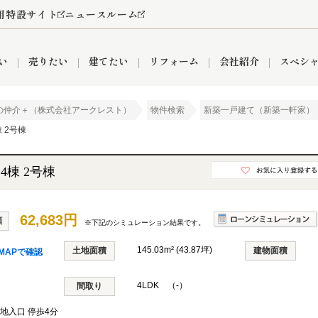
用特設サイト
ニュースルーム
い
売りたい
建てたい
リフォーム
会社紹介
スペシ
の仲介＋（株式会社アークレスト）
物件検索
新築一戸建て（新築一軒家）
 2号棟
情報
町名から探す
売却成功実績
売却査定依頼
おうちパークくらぶ
【埼玉】補助金・助成金
お客様の声
お気に入り
よくある質問
なんでもご相談
レンタルスペース
創業の想い
閲覧履歴
売却コラム
プライバシーポリシー
【東京】補助金・助成金
総合不動産の強み
期間限定キャン
検索履歴
査定依頼
4棟 2号棟
62,683円
額
※下記のシミュレーション結果です。
件
営業所
産買取
リノベーション済み物件
空き家
入間営業所
リースバック
ひばりケ丘営業所
秋津営業所
145.03m² (43.87坪)
土地面積
建物面積
MAPで確認
4LDK （-）
間取り
関
入間市
おうちパークグループの強み
8代疾病保証付き住宅ローン
狭山市
富士見市
団体信用保険
新座市
購入
清瀬
地入口 停歩4分