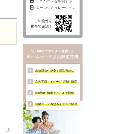
このページを印刷する
ローンシミュレーション
この物件を
西東京市
東村山市
東大和市
清瀬市
携帯で確認！