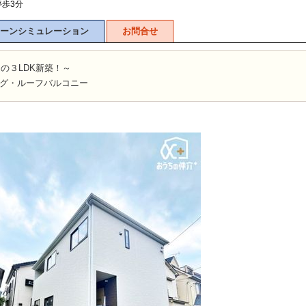
停歩3分
ーンシミュレーション
お問合せ
山市
ふじみ野市
富士見市
志木市
新座市
朝霞市
定の３LDK新築！～
ビング・ルーフバルコニー