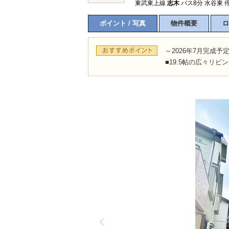
東武東上線
志木
バス8分 水谷東 
ポイント / 写真
物件概要
ロ
所沢市
川越市
入間市
飯能市
狭
～2026年7月完成予
東久留米市
小平市
練馬区
■19.5帖の広々リ