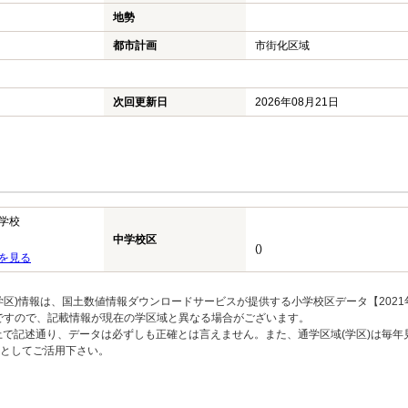
地勢
都市計画
市街化区域
次回更新日
2026年08月21日
学校
中学校区
()
を見る
区)情報は、国土数値情報ダウンロードサービスが提供する小学校区データ【2021
のですので、記載情報が現在の学区域と異なる場合がございます。
上で記述通り、データは必ずしも正確とは言えません。また、通学区域(学区)は毎年
としてご活用下さい。