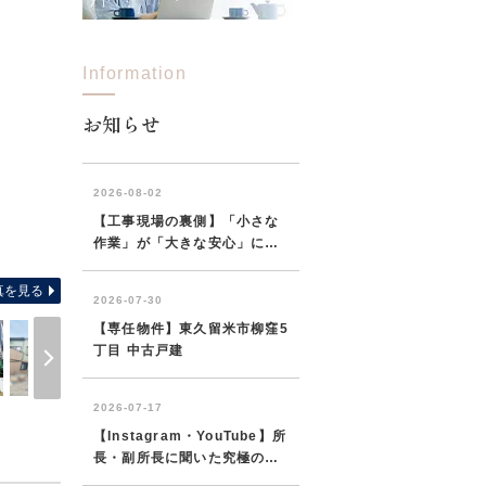
Information
お知らせ
2026年7月完成予定です！家族が暮らしやすい動線に配慮した間
。
で
真を見る