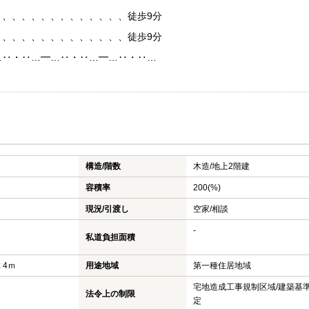
、、、、、、、、、、、、、、徒歩9分
、、、、、、、、、、、、、、徒歩9分
…‥・‥…━…‥・‥…━…‥・‥…
構造/階数
木造/
地上2階建
容積率
200(%)
現況/引渡し
空家/相談
-
私道負担面積
 4ｍ
用途地域
第一種住居地域
宅地造成工事規制区域/建築基
法令上の制限
定