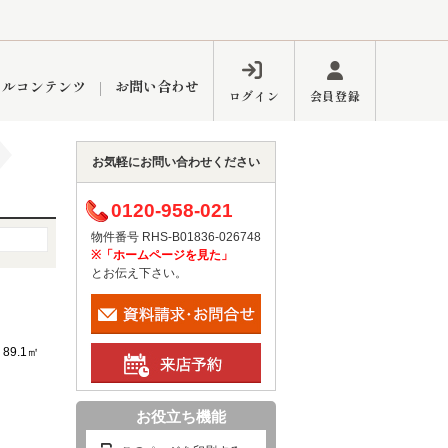
ャルコンテンツ
お問い合わせ
ログイン
会員登録
お気軽にお問い合わせください
ペーン
フォーム
インフォメーション
ブログ
0120-958-021
物件番号 RHS-B01836-026748
※「ホームページを見た」
とお伝え下さい。
東久留米営業所
89.1㎡
お役立ち機能
するメリット
市
練馬区