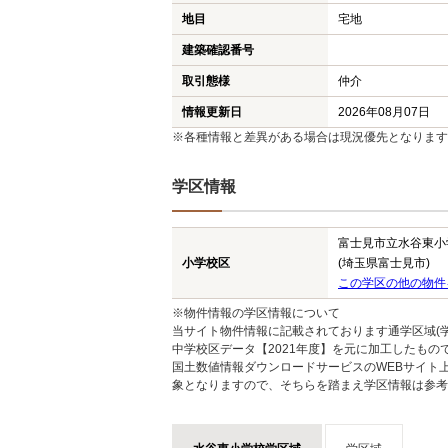
地目
宅地
建築確認番号
取引態様
仲介
情報更新日
2026年08月07日
※各種情報と差異がある場合は現況優先となります
学区情報
富士見市立水谷東小
小学校区
(埼玉県富士見市)
この学区の他の物件
※物件情報の学区情報について
当サイト物件情報に記載されております通学区域(学
中学校区データ【2021年度】を元に加工したも
国土数値情報ダウンロードサービスのWEBサイト
象となりますので、そちらを踏まえ学区情報は参考