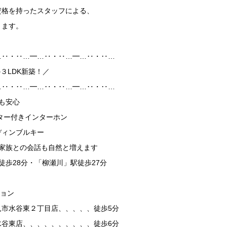
資格を持ったスタッフによる、
ります。
…‥・‥…━…‥・‥…━…‥・‥…
の３LDK新築！／
…‥・‥…━…‥・‥…━…‥・‥…
も安心
ター付きインターホン
ディンブルキー
で家族との会話も自然と増えます
徒歩28分・「柳瀬川」駅徒歩27分
ション
見市水谷東２丁目店、、、、、徒歩5分
水谷東店、、、、、、、、、、徒歩6分