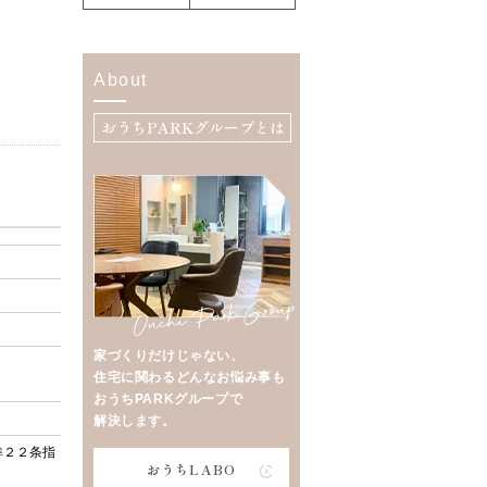
About
おうちPARKグループとは
家づくりだけじゃない、
住宅に関わるどんなお悩み事も
おうちPARKグループで
解決します。
準２２条指
おうちLABO