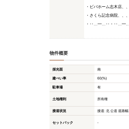
・ビバホーム志木店、
・さくら記念病院、、
・‥…━…‥・‥…━
物件概要
採光面
南
建ぺい率
60(%)
駐車場
有
土地権利
所有権
接道状況
接道: 北 公道 道路幅:
セットバック
-