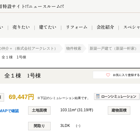
用特設サイト
ニュースルーム
い
売りたい
建てたい
リフォーム
会社紹介
スペシ
の仲介＋（株式会社アークレスト）
物件検索
新築一戸建て（新築一軒家）
 全１棟 1号棟
情報
町名から探す
売却成功実績
売却査定依頼
おうちパークくらぶ
【埼玉】補助金・助成金
お客様の声
お気に入り
よくある質問
なんでもご相談
レンタルスペース
創業の想い
閲覧履歴
売却コラム
プライバシーポリシー
【東京】補助金・助成金
総合不動産の強み
期間限定キャン
検索履歴
査定依頼
 全１棟 1号棟
69,447円
額
※下記のシミュレーション結果です。
件
営業所
産買取
リノベーション済み物件
空き家
入間営業所
リースバック
ひばりケ丘営業所
秋津営業所
103.11m² (31.19坪)
土地面積
建物面積
MAPで確認
3LDK （-）
間取り
関
入間市
おうちパークグループの強み
8代疾病保証付き住宅ローン
狭山市
富士見市
団体信用保険
新座市
購入
清瀬