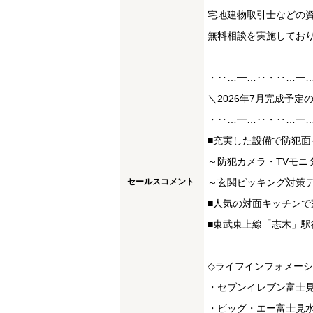
宅地建物取引士などの
無料相談を実施してお
・‥…━…‥・‥…━
＼2026年7月完成予定
・‥…━…‥・‥…━
■充実した設備で防犯面
～防犯カメラ・TVモニ
セールスコメント
～玄関ピッキング対策
■人気の対面キッチン
■東武東上線「志木」駅
◇ライフインフォメー
・セブンイレブン富士
・ビッグ・エー富士見