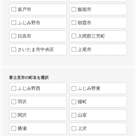
坂戸市
飯能市
ふじみ野市
朝霞市
日高市
入間郡三芳町
さいたま市中央区
上尾市
富士見市の町名を選択
ふじみ野西
ふじみ野東
羽沢
榎町
関沢
山室
勝瀬
上沢