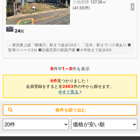
土地面積
137.36㎡
(41.55坪)
24
枚
～東武東上線「柳瀬川」駅まで徒歩24分！ 「志木」駅までバス便あり ■
駐車スペース3台 ■設備充実の新築戸建 ■小学校まで徒歩8分
8
1～8
件中
件を表示
8件
見つかりました！
会員登録をすると全
2463
件の中から探せます。
今すぐ見る
条件を絞り込む