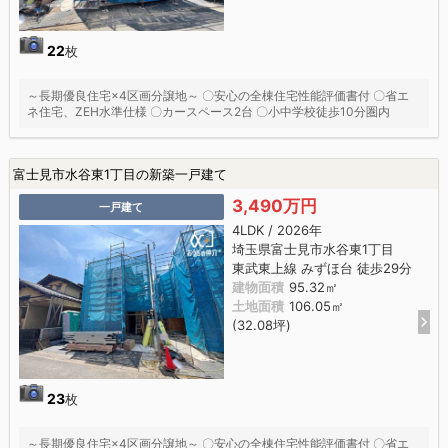
22
枚
～長期優良住宅×4区画分譲地～ 〇安心の全棟住宅性能評価書付 〇省エ
ネ住宅、ZEH水準仕様 〇カースペース2台 〇小中学校徒歩10分圏内
富士見市水谷東1丁目の新築一戸建て
3,490万円
一戸建て
4LDK / 2026年
埼玉県富士見市水谷東1丁目
東武東上線 みずほ台 徒歩29分
建物面積
95.32㎡
土地面積
106.05㎡
(32.08坪)
23
枚
～長期優良住宅×4区画分譲地～ 〇安心の全棟住宅性能評価書付 〇省エ