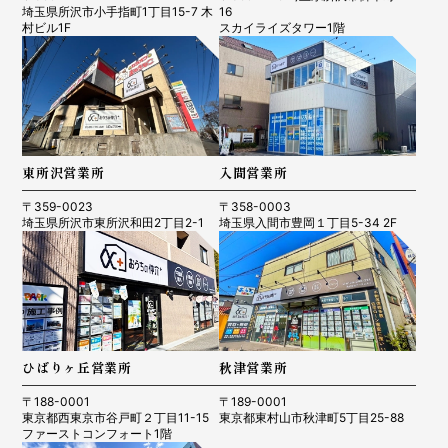
埼玉県所沢市小手指町1丁目15-7 木
16
村ビル1F
スカイライズタワー1階
東所沢営業所
入間営業所
〒359-0023
〒358-0003
埼玉県所沢市東所沢和田2丁目2-1
埼玉県入間市豊岡１丁目5-34 2F
ひばりヶ丘営業所
秋津営業所
〒188-0001
〒189-0001
東京都西東京市谷戸町２丁目11-15
東京都東村山市秋津町5丁目25-88
ファーストコンフォート1階