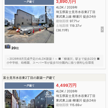
3,890万円
一戸建て
4LDK / 2026年
埼玉県富士見市水谷東2丁目
東武東上線 柳瀬川 徒歩24分
建物面積
97.71㎡
土地面積
119.37㎡
(36.11坪)
20
枚
～2026年8月完成予定の4LDK新築！～ ■「柳瀬川」駅まで徒歩22分 ■
小中学校、幼稚園、スーパー等が徒歩10分圏内に揃う便利な住環境
富士見市水谷東2丁目の新築一戸建て
4,499万円
一戸建て
4LDK / 2026年
埼玉県富士見市水谷東2丁目
東武東上線 柳瀬川 徒歩24分
建物面積
115.69㎡