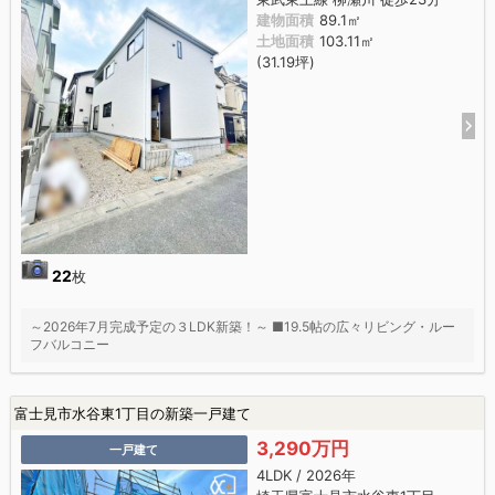
建物面積
89.1㎡
土地面積
103.11㎡
(31.19坪)
22
枚
～2026年7月完成予定の３LDK新築！～ ■19.5帖の広々リビング・ルー
フバルコニー
富士見市水谷東1丁目の新築一戸建て
3,290万円
一戸建て
4LDK / 2026年