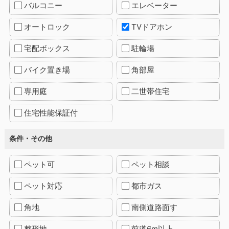
バルコニー
エレベーター
オートロック
TVドアホン
宅配ボックス
駐輪場
バイク置き場
角部屋
専用庭
二世帯住宅
住宅性能保証付
条件・その他
ペット可
ペット相談
ペット対応
都市ガス
角地
南側道路面す
整形地
前道6m以上