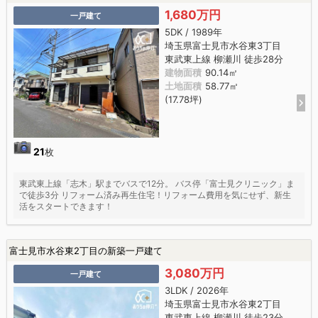
1,680万円
一戸建て
5DK / 1989年
埼玉県富士見市水谷東3丁目
東武東上線 柳瀬川 徒歩28分
建物面積
90.14㎡
土地面積
58.77㎡
(17.78坪)
21
枚
東武東上線「志木」駅までバスで12分。 バス停「富士見クリニック」ま
で徒歩3分 リフォーム済み再生住宅！リフォーム費用を気にせず、新生
活をスタートできます！
富士見市水谷東2丁目の新築一戸建て
3,080万円
一戸建て
3LDK / 2026年
埼玉県富士見市水谷東2丁目
東武東上線 柳瀬川 徒歩23分