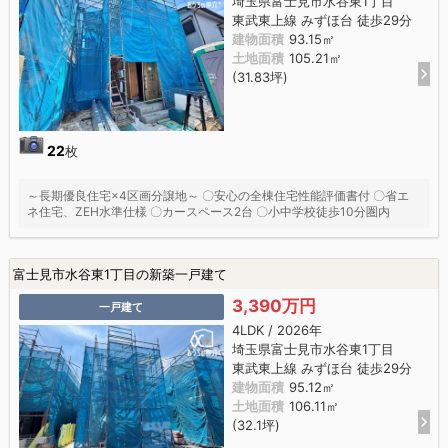
埼玉県富士見市水谷東1丁目
東武東上線 みずほ台 徒歩29分
建物面積
93.15㎡
土地面積
105.21㎡
(31.83坪)
22
枚
～長期優良住宅×4区画分譲地～ 〇安心の全棟住宅性能評価書付 〇省エ
ネ住宅、ZEH水準仕様 〇カースペース2台 〇小中学校徒歩10分圏内
富士見市水谷東1丁目の新築一戸建て
3,390万円
一戸建て
4LDK / 2026年
埼玉県富士見市水谷東1丁目
東武東上線 みずほ台 徒歩29分
建物面積
95.12㎡
土地面積
106.11㎡
(32.1坪)