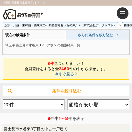
埼玉県 富士見市水谷東 TVドアホン
所沢・川越・東村山・西東京の不動産会社おうちの仲介＋（株式会社アークレスト）
物件
現在の検索条件
さらに条件を絞り込む
埼玉県 富士見市水谷東 TVドアホン の検索結果一覧
8件
見つかりました！
会員登録をすると全
2463
件の中から探せます。
今すぐ見る
条件を絞り込む
8
1～8
件中
件を表示
富士見市水谷東3丁目の中古一戸建て