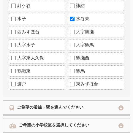
針ケ谷
諏訪
水子
水谷東
西みずほ台
大字勝瀬
大字水子
大字鶴馬
大字東大久保
鶴瀬西
鶴瀬東
鶴馬
渡戸
東みずほ台
ご希望の沿線・駅を選んでください
ご希望の小学校区を選択してください