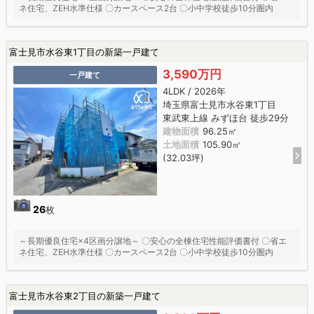
ネ住宅、ZEH水準仕様 〇カースペース2台 〇小中学校徒歩10分圏内
富士見市水谷東1丁目の新築一戸建て
3,590万円
一戸建て
4LDK / 2026年
埼玉県富士見市水谷東1丁目
東武東上線 みずほ台 徒歩29分
建物面積
96.25㎡
土地面積
105.90㎡
(32.03坪)
26
枚
～長期優良住宅×4区画分譲地～ 〇安心の全棟住宅性能評価書付 〇省エ
ネ住宅、ZEH水準仕様 〇カースペース2台 〇小中学校徒歩10分圏内
富士見市水谷東2丁目の新築一戸建て