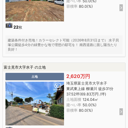
建ぺい率
50.0(%)
容積率
80.0(%)
22
枚
建築条件付き売地！カラーセレクト可能（2026年8月31日まで） 水子貝
塚公園徒歩4分の緑豊かな地で理想の邸宅を！ 南西道路に面し陽当たり
良好！
富士見市大字水子 の土地
2,620万円
土地
埼玉県富士見市大字水子
東武東上線 柳瀬川 徒歩31分
37.52坪(69.83万円 /坪)
土地面積
124.04㎡
建ぺい率
50.0(%)
容積率
80.0(%)