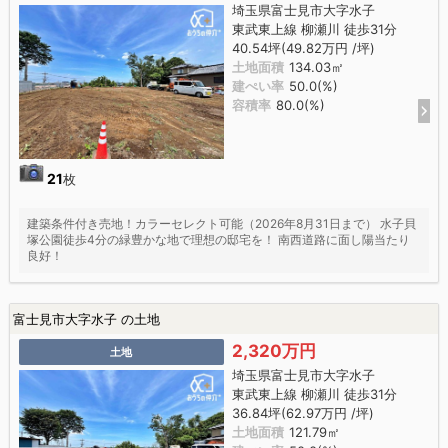
埼玉県富士見市大字水子
東武東上線 柳瀬川 徒歩31分
40.54坪(49.82万円 /坪)
土地面積
134.03㎡
建ぺい率
50.0(%)
容積率
80.0(%)
21
枚
建築条件付き売地！カラーセレクト可能（2026年8月31日まで） 水子貝
塚公園徒歩4分の緑豊かな地で理想の邸宅を！ 南西道路に面し陽当たり
良好！
富士見市大字水子 の土地
2,320万円
土地
埼玉県富士見市大字水子
東武東上線 柳瀬川 徒歩31分
36.84坪(62.97万円 /坪)
土地面積
121.79㎡