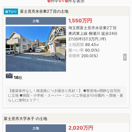
6
1～6
件中
件を表示
富士見市水谷東2丁目の土地
値下がり
1,550万円
土地
埼玉県富士見市水谷東2丁目
東武東上線 柳瀬川 徒歩24分
27.05坪(57.3万円 /坪)
土地面積
89.43㎡
建ぺい率
60.0(%)
容積率
200.0(%)
16
枚
【建築条件なし！南道路につき陽当り良好！】 ●整形地×閑静な住宅街
に立地 ●病院・小学校・スーパー・コンビニ等徒歩10分圏内 ～買物・暮
らしに便利エリア！
富士見市大字水子 の土地
2,020万円
土地