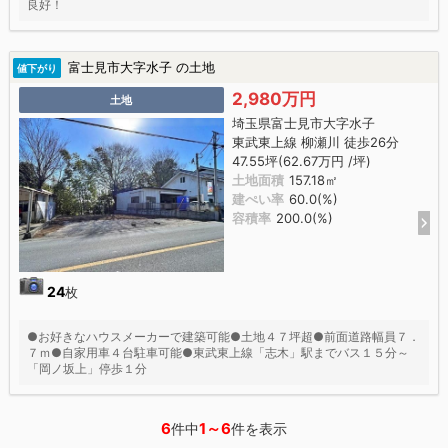
良好！
富士見市大字水子 の土地
値下がり
2,980万円
土地
埼玉県富士見市大字水子
東武東上線 柳瀬川 徒歩26分
47.55坪(62.67万円 /坪)
土地面積
157.18㎡
建ぺい率
60.0(%)
容積率
200.0(%)
24
枚
●お好きなハウスメーカーで建築可能●土地４７坪超●前面道路幅員７．
７ｍ●自家用車４台駐車可能●東武東上線「志木」駅までバス１５分～
「岡ノ坂上」停歩１分
6
1～6
件中
件を表示