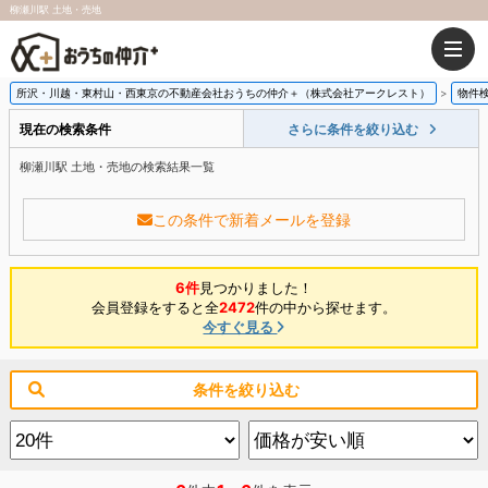
柳瀬川駅 土地・売地
所沢・川越・東村山・西東京の不動産会社おうちの仲介＋（株式会社アークレスト）
物件
現在の検索条件
さらに条件を絞り込む
柳瀬川駅 土地・売地の検索結果一覧
この条件で新着メールを登録
6件
見つかりました！
会員登録をすると全
2472
件の中から探せます。
今すぐ見る
条件を絞り込む