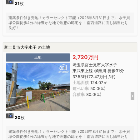
21
枚
建築条件付き売地！カラーセレクト可能（2026年8月31日まで） 水子貝
塚公園徒歩4分の緑豊かな地で理想の邸宅を！ 南西道路に面し陽当たり
良好！
富士見市大字水子 の土地
2,720万円
土地
埼玉県富士見市大字水子
東武東上線 柳瀬川 徒歩31分
37.53坪(72.47万円 /坪)
土地面積
124.07㎡
建ぺい率
50.0(%)
容積率
80.0(%)
20
枚
建築条件付き売地！カラーセレクト可能（2026年8月31日まで） 水子貝
塚公園徒歩4分の緑豊かな地で理想の邸宅を！ 南西道路に面し陽当たり