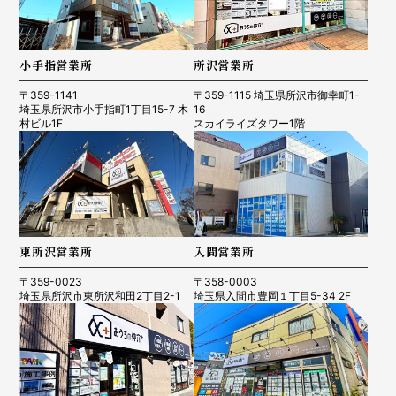
小手指営業所
所沢営業所
〒359-1141
〒359-1115 埼玉県所沢市御幸町1-
埼玉県所沢市小手指町1丁目15-7 木
16
村ビル1F
スカイライズタワー1階
東所沢営業所
入間営業所
〒359-0023
〒358-0003
埼玉県所沢市東所沢和田2丁目2-1
埼玉県入間市豊岡１丁目5-34 2F