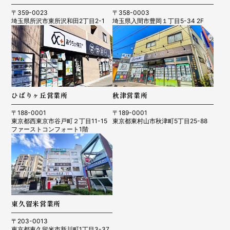
〒359-0023
〒358-0003
埼玉県所沢市東所沢和田2丁目2-1
埼玉県入間市豊岡１丁目5-34 2F
ひばりヶ丘営業所
秋津営業所
〒188-0001
〒189-0001
東京都西東京市谷戸町２丁目11-15
東京都東村山市秋津町5丁目25-88
ファーストコンフォート1階
東久留米営業所
〒203-0013
東京都東久留米市新川町1丁目3-37