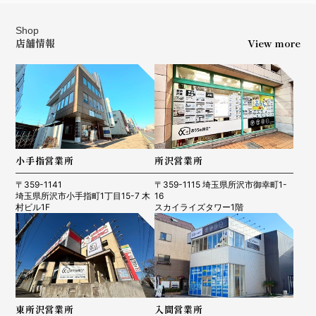
Shop
店舗情報
View more
小手指営業所
所沢営業所
〒359-1141
〒359-1115 埼玉県所沢市御幸町1-
埼玉県所沢市小手指町1丁目15-7 木
16
村ビル1F
スカイライズタワー1階
東所沢営業所
入間営業所