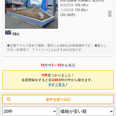
建物面積
105.56㎡
土地面積
115.89㎡
(35.06坪)
13
枚
●交通アクセス良好で通勤・通学にも便利な好環境物件です。 ●暮らし
やすい住環境で、ファミリーにもおすすめの立地です。
11
1～11
件中
件を表示
11件
見つかりました！
会員登録をすると全
2463
件の中から探せます。
今すぐ見る
条件を絞り込む