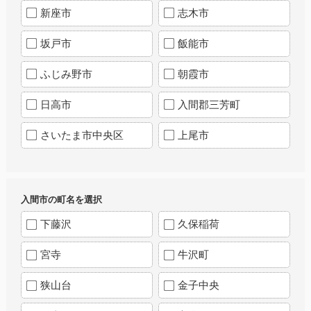
新座市
志木市
坂戸市
飯能市
ふじみ野市
朝霞市
日高市
入間郡三芳町
さいたま市中央区
上尾市
入間市の町名を選択
下藤沢
久保稲荷
宮寺
牛沢町
狭山台
金子中央