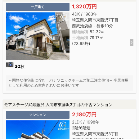
1,320万円
一戸建て
4DK / 1983年
埼玉県入間市東藤沢7丁目
西武池袋線 - 徒歩10分
建物面積
82.32㎡
土地面積
79.17㎡
(23.95坪)
30
枚
～閑静な住宅街に佇む パナソニックホームズ施工注文住宅～ 半居住用
として利用のため室内きれいにお使いです
モアステージ武蔵藤沢|入間市東藤沢3丁目の中古マンション
2,180万円
マンション
2LDK / 1998年
2階/6階建
埼玉県入間市東藤沢3丁目