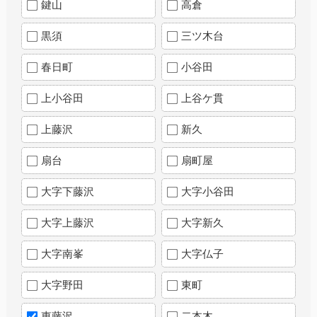
鍵山
高倉
黒須
三ツ木台
春日町
小谷田
上小谷田
上谷ケ貫
上藤沢
新久
扇台
扇町屋
大字下藤沢
大字小谷田
大字上藤沢
大字新久
大字南峯
大字仏子
大字野田
東町
東藤沢
二本木