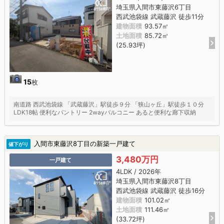
埼玉県入間市東藤沢6丁目
西武池袋線 武蔵藤沢 徒歩11分
建物面積
93.57㎡
土地面積
85.72㎡
(25.93坪)
15
枚
南道路 西武池袋線 「武蔵藤沢」駅徒歩９分 「狭山ヶ丘」駅徒歩１０分
LDK18帖 便利なパントリー 2wayバルコニー あると便利な廊下収納
入間市東藤沢8丁目の新築一戸建て
値下がり
3,480万円
一戸建て
4LDK / 2026年
埼玉県入間市東藤沢8丁目
西武池袋線 武蔵藤沢 徒歩16分
建物面積
101.02㎡
土地面積
111.46㎡
(33.72坪)