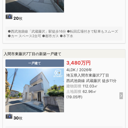
20
枚
●西武池袋線「武蔵藤沢」駅徒歩16分 ●転回広場付きで駐車もスムーズ
●カー スペース2台可 ●都市ガス ●本下水
入間市東藤沢7丁目の新築一戸建て
3,480万円
一戸建て
4LDK / 2026年
埼玉県入間市東藤沢7丁目
西武池袋線 武蔵藤沢 徒歩11分
建物面積
112.03㎡
土地面積
62.96㎡
(19.05坪)
30
枚