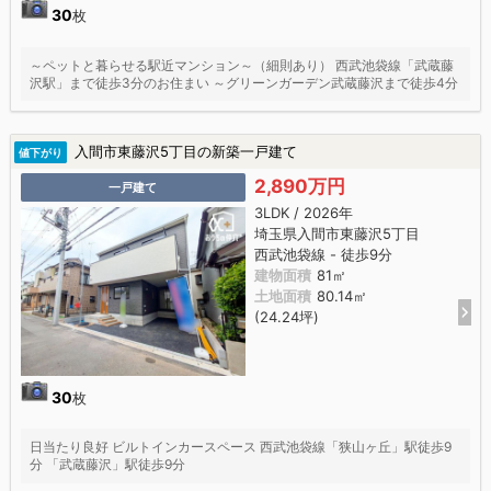
30
枚
～ペットと暮らせる駅近マンション～（細則あり） 西武池袋線「武蔵藤
沢駅」まで徒歩3分のお住まい ～グリーンガーデン武蔵藤沢まで徒歩4分
入間市東藤沢5丁目の新築一戸建て
値下がり
2,890万円
一戸建て
3LDK / 2026年
埼玉県入間市東藤沢5丁目
西武池袋線 - 徒歩9分
建物面積
81㎡
土地面積
80.14㎡
(24.24坪)
30
枚
日当たり良好 ビルトインカースペース 西武池袋線「狭山ヶ丘」駅徒歩9
分 「武蔵藤沢」駅徒歩9分