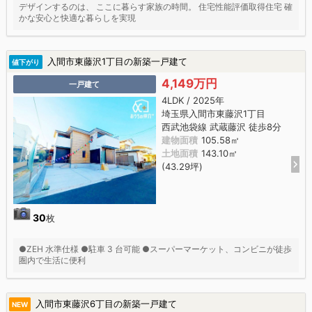
デザインするのは、 ここに暮らす家族の時間。 住宅性能評価取得住宅 確
かな安心と快適な暮らしを実現
入間市東藤沢1丁目の新築一戸建て
値下がり
4,149万円
一戸建て
4LDK / 2025年
埼玉県入間市東藤沢1丁目
西武池袋線 武蔵藤沢 徒歩8分
建物面積
105.58㎡
土地面積
143.10㎡
(43.29坪)
30
枚
●ZEH 水準仕様 ●駐車 3 台可能 ●スーパーマーケット、コンビニが徒歩
圏内で生活に便利
入間市東藤沢6丁目の新築一戸建て
NEW