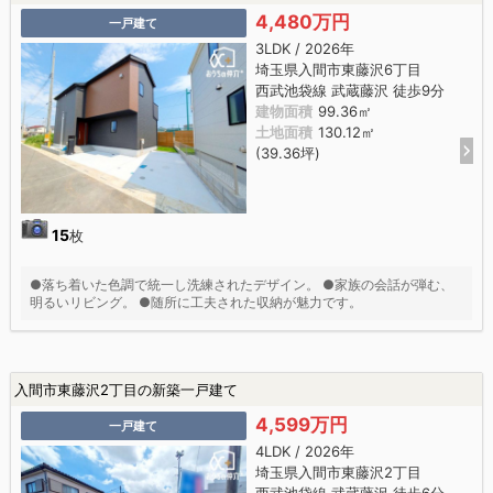
4,480万円
一戸建て
3LDK / 2026年
埼玉県入間市東藤沢6丁目
西武池袋線 武蔵藤沢 徒歩9分
建物面積
99.36㎡
土地面積
130.12㎡
(39.36坪)
15
枚
●落ち着いた色調で統一し洗練されたデザイン。 ●家族の会話が弾む、
明るいリビング。 ●随所に工夫された収納が魅力です。
入間市東藤沢2丁目の新築一戸建て
4,599万円
一戸建て
4LDK / 2026年
埼玉県入間市東藤沢2丁目
西武池袋線 武蔵藤沢 徒歩6分