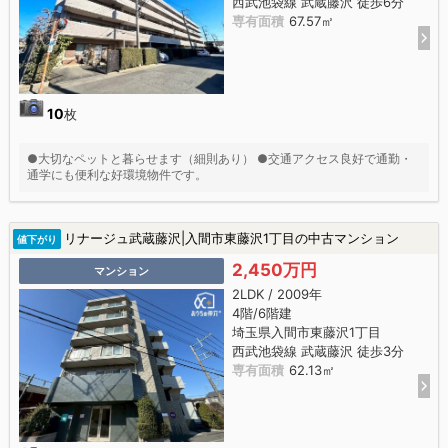
西武池袋線 武蔵藤沢 徒歩6分
専有面積
67.57㎡
10
枚
●大切なペットと暮らせます（細則あり） ●交通アクセス良好で通勤・
通学にも便利な好環境物件です。
リナージュ武蔵藤沢|入間市東藤沢1丁目の中古マンション
値下がり
2,450万円
マンション
2LDK / 2009年
4階/6階建
埼玉県入間市東藤沢1丁目
西武池袋線 武蔵藤沢 徒歩3分
専有面積
62.13㎡