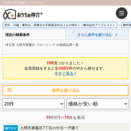
埼玉県 入間市東藤沢 フローリング
所沢・川越・東村山・西東京の不動産会社おうちの仲介＋（株式会社アークレスト）
物件
現在の検索条件
さらに条件を絞り込む
埼玉県 入間市東藤沢 フローリング の検索結果一覧
11件
見つかりました！
会員登録をすると全
2463
件の中から探せます。
今すぐ見る
条件を絞り込む
11
1～11
件中
件を表示
入間市東藤沢7丁目の中古一戸建て
値下がり