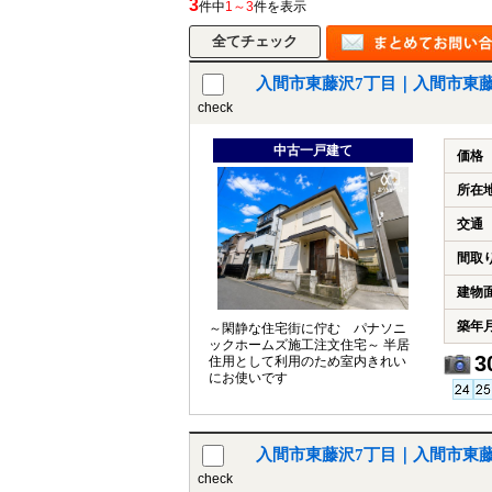
3
件中
1～3
件を表示
入間市東藤沢7丁目｜入間市東
所沢市
川越市
入間市
飯能市
狭
check
東久留米市
小平市
練馬区
中古一戸建て
価格
所在
交通
間取
建物
築年
～閑静な住宅街に佇む パナソニ
ックホームズ施工注文住宅～ 半居
3
住用として利用のため室内きれい
にお使いです
入間市東藤沢7丁目｜入間市東
check