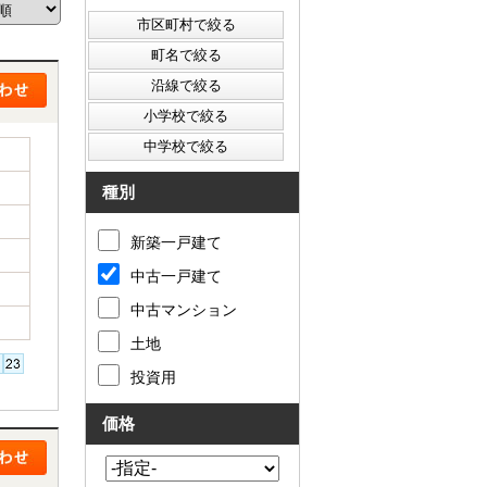
西東京市
東村山市
東大和市
清瀬市
種別
新築一戸建て
中古一戸建て
中古マンション
土地
投資用
価格