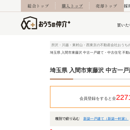
総合トップ
購入トップ
売却トップ
採
買いた
所沢・川越・東村山・西東京の不動産会社おうち
埼玉県 入間市東藤沢 中古一戸建て・中古住宅 不動
詳細条件から探す
不動産売却専門館
会社概要
不動産Q&A
ご来店予約
おうちLABO
おうちのリフォーム
スタッフ紹介
オンライン相談予約
マンションカタログ
建築事例
学区から探す
売却査定実績
リフォーム事例
採用
埼玉県 入間市東藤沢 中古一
当社お預かり物件
相続
小手指営業所
住み替え
所沢営業所
グループ会社施工物
離婚
東所沢
不動
227
会員登録をすると全
種別で絞り込む
新築一戸建て（新築一軒家）
今月の住宅ローン金利
西東京市
おうちLABO
東久留米市
おうちのリフォーム
当社提携金融機
東村山市