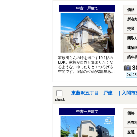
中古一戸建て
価格
所在
交通
間取
建物
築年
家族団らんの時を過ごす19.1帖の
LDK。家族が自然と集まりたくな
3
るような、ゆったりとくつろげる
空間です。 8帖の和室が2部屋あ
り、ゆとりのある間取り
東藤沢五丁目 戸建 ｜入間市
check
中古一戸建て
価格
所在
交通