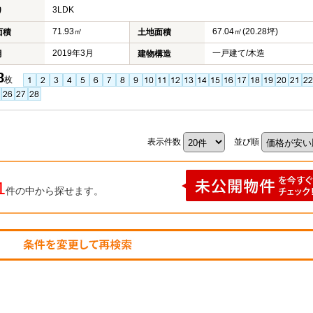
3LDK
り
71.93㎡
67.04㎡(20.28坪)
面積
土地面積
2019年3月
一戸建て/木造
月
建物構造
8
枚
表示件数
並び順
1
件の中から探せます。