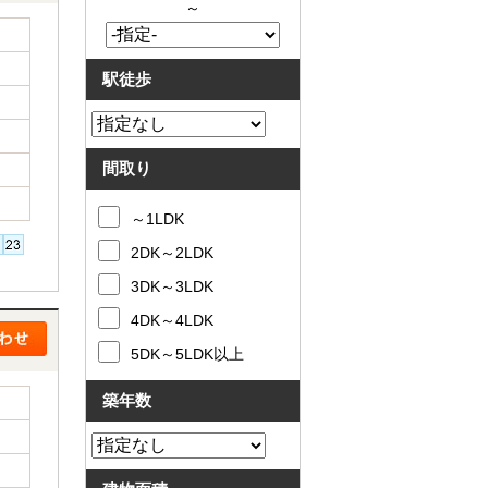
～
駅徒歩
間取り
～1LDK
2DK～2LDK
3DK～3LDK
4DK～4LDK
5DK～5LDK以上
築年数