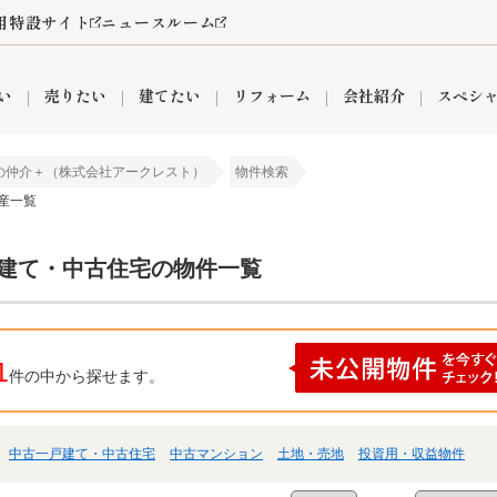
用特設サイト
ニュースルーム
い
売りたい
建てたい
リフォーム
会社紹介
スペシ
の仲介＋（株式会社アークレスト）
物件検索
産一覧
情報
町名から探す
売却成功実績
売却査定依頼
おうちパークくらぶ
【埼玉】補助金・助成金
お客様の声
お気に入り
よくある質問
なんでもご相談
レンタルスペース
創業の想い
閲覧履歴
売却コラム
プライバシーポリシー
【東京】補助金・助成金
総合不動産の強み
期間限定キャン
検索履歴
査定依頼
戸建て・中古住宅の物件一覧
件
営業所
産買取
リノベーション済み物件
空き家
入間営業所
リースバック
ひばりケ丘営業所
秋津営業所
1
件の中から探せます。
中古一戸建て・中古住宅
中古マンション
土地・売地
投資用・収益物件
関
入間市
おうちパークグループの強み
8代疾病保証付き住宅ローン
狭山市
富士見市
団体信用保険
新座市
購入
清瀬