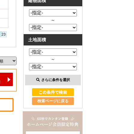
建物面積
～
土地面積
～
さらに条件を選択
検索ページに戻る