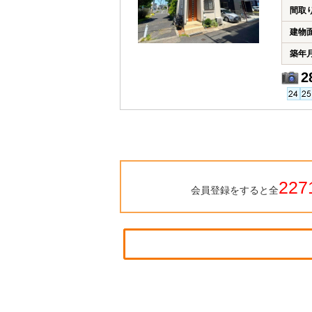
間取
建物
築年
2
227
会員登録をすると全