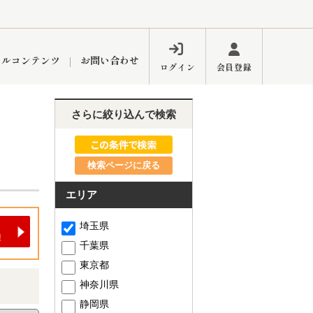
ャルコンテンツ
お問い合わせ
ログイン
会員登録
さらに絞り込んで検索
ペーン
フォーム
インフォメーション
ブログ
検索ページに戻る
エリア
東久留米営業所
埼玉県
千葉県
東京都
神奈川県
するメリット
市
練馬区
静岡県