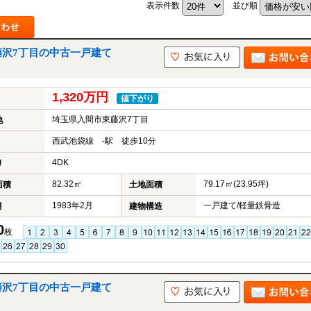
表示件数
並び順
藤沢7丁目の中古一戸建て
山市
ふじみ野市
富士見市
志木市
新座市
朝霞市
1,320万円
値下がり
埼玉県入間市東藤沢7丁目
地
西武池袋線 -駅 徒歩10分
4DK
り
82.32㎡
79.17㎡(23.95坪)
面積
土地面積
1983年2月
一戸建て/軽量鉄骨造
月
建物構造
0
枚
藤沢7丁目の中古一戸建て