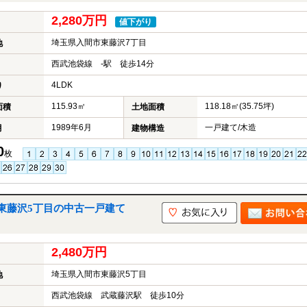
2,280万円
値下がり
埼玉県入間市東藤沢7丁目
地
西武池袋線 -駅 徒歩14分
4LDK
り
115.93㎡
118.18㎡(35.75坪)
面積
土地面積
1989年6月
一戸建て/木造
月
建物構造
0
枚
東藤沢5丁目の中古一戸建て
2,480万円
埼玉県入間市東藤沢5丁目
地
西武池袋線 武蔵藤沢駅 徒歩10分