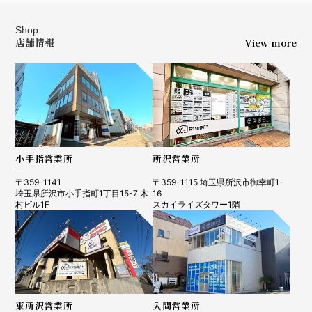
Shop
店舗情報
View more
小手指営業所
所沢営業所
〒359-1141
〒359-1115 埼玉県所沢市御幸町1-
埼玉県所沢市小手指町1丁目15-7 木
16
村ビル1F
スカイライズタワー1階
東所沢営業所
入間営業所