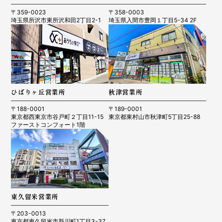
〒359-0023
〒358-0003
埼玉県所沢市東所沢和田2丁目2-1
埼玉県入間市豊岡１丁目5-34 2F
ひばりヶ丘営業所
秋津営業所
〒188-0001
〒189-0001
東京都西東京市谷戸町２丁目11-15
東京都東村山市秋津町5丁目25-88
ファーストコンフォート1階
東久留米営業所
〒203-0013
東京都東久留米市新川町1丁目3-37