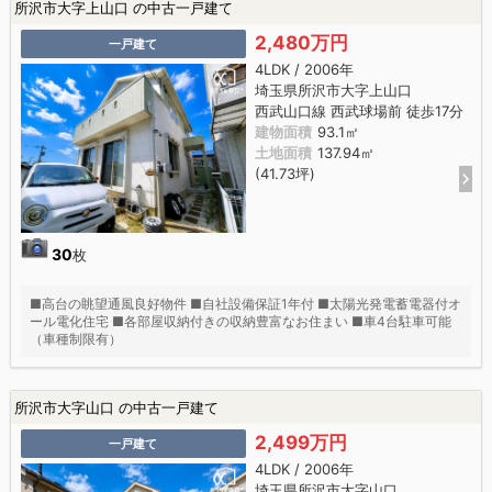
所沢市大字上山口 の中古一戸建て
2,480万円
一戸建て
4LDK / 2006年
埼玉県所沢市大字上山口
西武山口線 西武球場前 徒歩17分
建物面積
93.1㎡
土地面積
137.94㎡
(41.73坪)
30
枚
■高台の眺望通風良好物件 ■自社設備保証1年付 ■太陽光発電蓄電器付オ
ール電化住宅 ■各部屋収納付きの収納豊富なお住まい ■車4台駐車可能
（車種制限有）
所沢市大字山口 の中古一戸建て
2,499万円
一戸建て
4LDK / 2006年
埼玉県所沢市大字山口