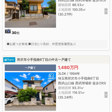
建物面積
86.53㎡
土地面積
100.05㎡
(30.27坪)
30
枚
■お庭つき角地 ■日当たり良好、外壁塗装履歴あり
所沢市小手指南6丁目の中古一戸建て
値下がり
1,480万円
一戸建て
3LDK / 1994年
埼玉県所沢市小手指南6丁目
西武山口線 西武球場前 徒歩29分
建物面積
93.31㎡
土地面積
116.51㎡
(35.24坪)