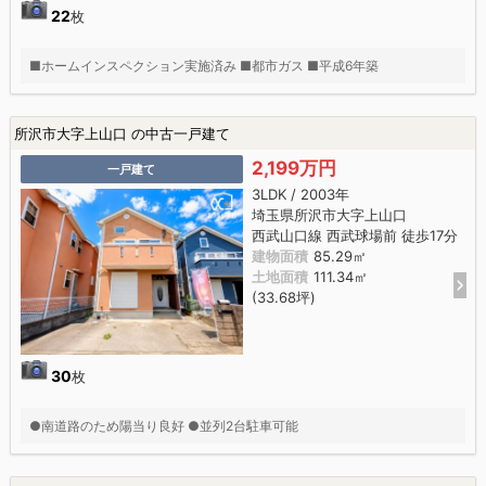
22
枚
■ホームインスペクション実施済み ■都市ガス ■平成6年築
所沢市大字上山口 の中古一戸建て
2,199万円
一戸建て
3LDK / 2003年
埼玉県所沢市大字上山口
西武山口線 西武球場前 徒歩17分
建物面積
85.29㎡
土地面積
111.34㎡
(33.68坪)
30
枚
●南道路のため陽当り良好 ●並列2台駐車可能