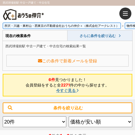
西武球場前駅 中古一戸建て・中古住宅
所沢・川越・東村山・西東京の不動産会社おうちの仲介＋（株式会社アークレスト）
物件
現在の検索条件
さらに条件を絞り込む
西武球場前駅 中古一戸建て・中古住宅の検索結果一覧
この条件で新着メールを登録
6件
見つかりました！
会員登録をすると全
2271
件の中から探せます。
今すぐ見る
条件を絞り込む