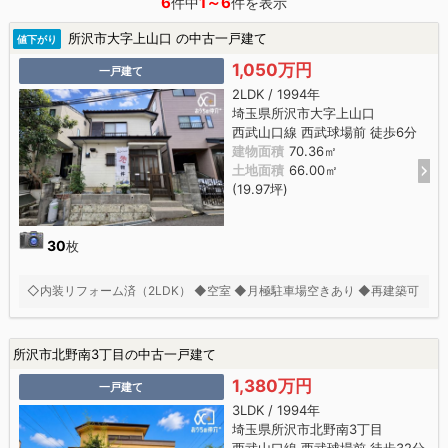
6
1～6
件中
件を表示
所沢市大字上山口 の中古一戸建て
値下がり
1,050万円
一戸建て
2LDK / 1994年
埼玉県所沢市大字上山口
西武山口線 西武球場前 徒歩6分
建物面積
70.36㎡
土地面積
66.00㎡
(19.97坪)
30
枚
◇内装リフォーム済（2LDK） ◆空室 ◆月極駐車場空きあり ◆再建築可
所沢市北野南3丁目の中古一戸建て
1,380万円
一戸建て
3LDK / 1994年
埼玉県所沢市北野南3丁目
西武山口線 西武球場前 徒歩32分