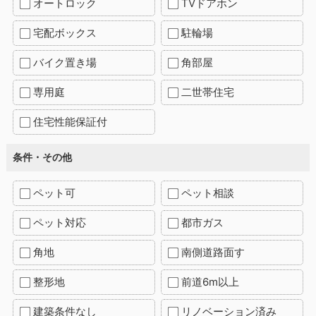
オートロック
TVドアホン
宅配ボックス
駐輪場
バイク置き場
角部屋
専用庭
二世帯住宅
住宅性能保証付
条件・その他
ペット可
ペット相談
ペット対応
都市ガス
角地
南側道路面す
整形地
前道6m以上
建築条件なし
リノベーション済み