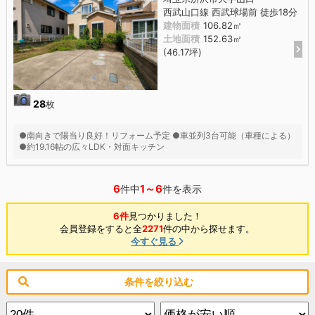
西武山口線 西武球場前 徒歩18分
建物面積
106.82㎡
土地面積
152.63㎡
(46.17坪)
28
枚
●南向きで陽当り良好！リフォーム予定 ●車並列3台可能（車種による）
●約19.16帖の広々LDK・対面キッチン
6
1～6
件中
件を表示
6件
見つかりました！
会員登録をすると全
2271
件の中から探せます。
今すぐ見る
条件を絞り込む