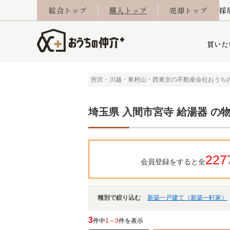
総合トップ
購入トップ
売却トップ
採
買いた
所沢・川越・東村山・西東京の不動産会社おうち
詳細条件から探す
不動産売却専門館
会社概要
不動産Q&A
ご来店予約
おうちLABO
おうちのリフォーム
スタッフ紹介
オンライン相談予約
マンションカタログ
建築事例
学区から探す
売却査定実績
リフォーム事例
採用
埼玉県 入間市宮寺 給湯器 の
227
会員登録をすると全
当社お預かり物件
相続
小手指営業所
住み替え
所沢営業所
グループ会社施工物
離婚
東所沢
不動
種別で絞り込む
新築一戸建て（新築一軒家）
今月の住宅ローン金利
西東京市
おうちLABO
東久留米市
おうちのリフォーム
当社提携金融機
東村山市
3
件中
1～3
件を表示