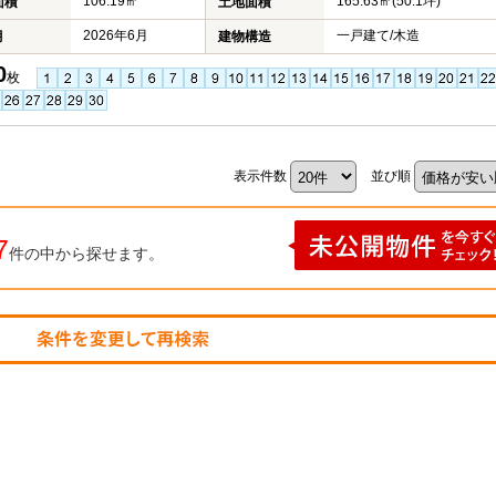
106.19㎡
165.63㎡(50.1坪)
面積
土地面積
2026年6月
一戸建て/木造
月
建物構造
0
枚
表示件数
並び順
7
件の中から探せます。