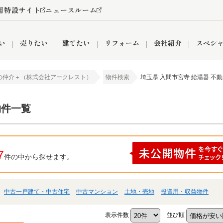
用特設サイト
ニュースルーム
い
売りたい
建てたい
リフォーム
会社紹介
スペシ
の仲介＋（株式会社アークレスト）
物件検索
埼玉県 入間市宮寺 給湯器 不
情報
町名から探す
売却成功実績
売却査定依頼
おうちパークくらぶ
【埼玉】補助金・助成金
お客様の声
お気に入り
よくある質問
なんでもご相談
レンタルスペース
創業の想い
閲覧履歴
売却コラム
プライバシーポリシー
【東京】補助金・助成金
総合不動産の強み
期間限定キャン
検索履歴
査定依頼
物件一覧
7
件の中から探せます。
件
営業所
産買取
リノベーション済み物件
空き家
入間営業所
リースバック
ひばりケ丘営業所
秋津営業所
中古一戸建て・中古住宅
中古マンション
土地・売地
投資用・収益物件
関
入間市
おうちパークグループの強み
8代疾病保証付き住宅ローン
狭山市
富士見市
団体信用保険
新座市
購入
清瀬
表示件数
並び順