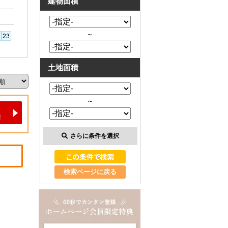
建物面積
～
土地面積
～
さらに条件を選択
検索ページに戻る