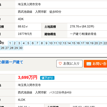
埼玉県入間市宮寺
地
西武池袋線 入間市駅 徒歩60分
4DK
り
88.62㎡
278.76㎡(84.32坪)
面積
土地面積
1977年5月
一戸建て/軽量鉄骨造
月
建物構造
0
枚
の新築一戸建て
3,699万円
値下がり
埼玉県入間市宮寺
地
西武池袋線 入間市駅 バス12分停歩4分
4LDK
り