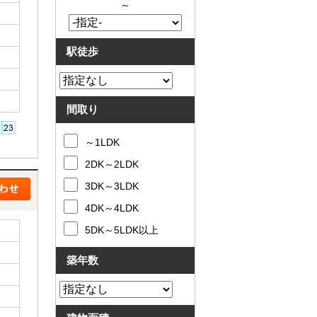
～
駅徒歩
間取り
～1LDK
2DK～2LDK
3DK～3LDK
4DK～4LDK
5DK～5LDK以上
築年数