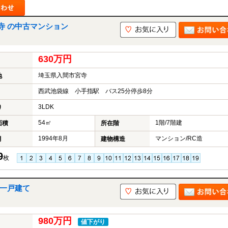
寺 の中古マンション
山市
ふじみ野市
富士見市
志木市
新座市
朝霞市
630万円
埼玉県入間市宮寺
地
西武池袋線 小手指駅 バス25分停歩8分
3LDK
り
54㎡
1階/7階建
面積
所在階
1994年8月
マンション/RC造
月
建物構造
9
枚
古一戸建て
980万円
値下がり