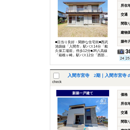
所在
交通
間取
建物
築年
■日当り良好・閑静な住宅街■西武
池袋線「入間市」駅バス14分「船
3
久保工場前」停歩12分■JR八高線
「箱根ヶ崎」駅バス12分「西部住
宅前」停歩7分
入間市宮寺 2期｜入間市宮寺 
check
新築一戸建て
価格
所在
交通
間取