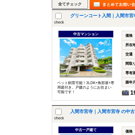
グリーンコート入間｜入間市宮
check
所沢市
川越市
入間市
飯能市
狭
東久留米市
小平市
練馬区
中古マンション
価格
所在
交通
間取
専有
築年
ペット飼育可能！3LDK+角部屋+専
用庭付き。戸建のようにお住まい
1
可能です！
入間市宮寺｜入間市宮寺 の中
check
中古一戸建て
価格