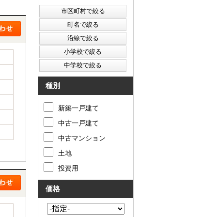
西東京市
東村山市
東大和市
清瀬市
種別
新築一戸建て
中古一戸建て
中古マンション
土地
投資用
価格