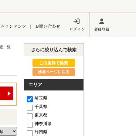
ャルコンテンツ
お問い合わせ
ログイン
会員登録
動産一覧
さらに絞り込んで検索
ペーン
フォーム
インフォメーション
ブログ
検索ページに戻る
エリア
東久留米営業所
埼玉県
千葉県
東京都
神奈川県
するメリット
市
練馬区
静岡県