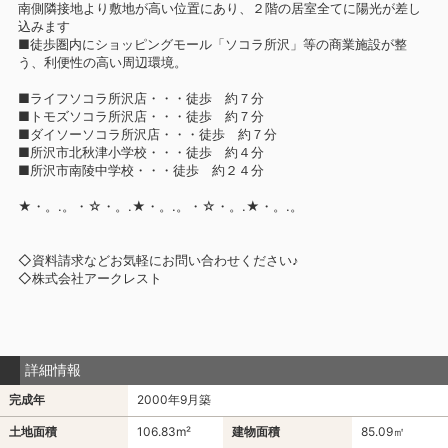
南側隣接地より敷地が高い位置にあり、２階の居室全てに陽光が差し
込みます
■徒歩圏内にショッピングモール「ソコラ所沢」等の商業施設が整
う、利便性の高い周辺環境。
■ライフソコラ所沢店・・・徒歩 約７分
■トモズソコラ所沢店・・・徒歩 約７分
■ダイソーソコラ所沢店・・・徒歩 約７分
■所沢市北秋津小学校・・・徒歩 約４分
■所沢市南陵中学校・・・徒歩 約２４分
★・。.。・☆・。.★・。.。・☆・。.★・。.。
◇資料請求などお気軽にお問い合わせください♪
◇株式会社アークレスト
詳細情報
完成年
2000年9月築
土地面積
106.83m²
建物面積
85.09㎡