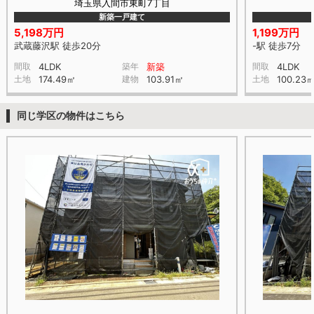
埼玉県入間市東町7丁目
新築一戸建て
5,198万円
1,199万円
武蔵藤沢駅 徒歩20分
-駅 徒歩7分
間取
4LDK
築年
新築
間取
4LDK
土地
174.49㎡
建物
103.91㎡
土地
100.23
同じ学区の物件はこちら