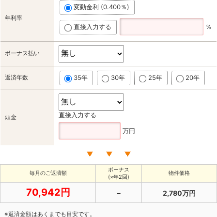
変動金利 (0.400％)
年利率
直接入力する
％
ボーナス払い
返済年数
35年
30年
25年
20年
直接入力する
頭金
万円
ボーナス
毎月のご返済額
物件価格
(×年2回)
70,942円
－
2,780万円
※返済金額はあくまでも目安です。