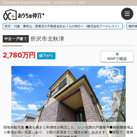
所沢市北秋津 埼玉県所沢市大字北秋津 ｜2,780万円の中古一戸建て
所沢・川越・東村山・西東京の不動産会社おうちの仲介＋（株式会社アークレスト）
物件
所沢市北秋津
中古一戸建て
2,780万円
値下がり
MAPで確認
現地外観写真 ■落ち着きと利便性が両立した、レンガ調の戸建物件■南側隣接地よ
り敷地が高い位置にあり、２階の居室全てに陽光が差し込みます。■階段下、屋根