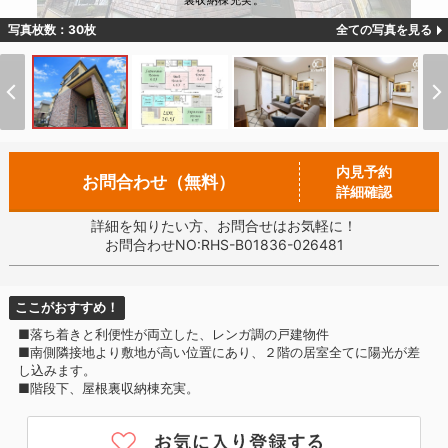
裏収納棟充実。
写真枚数：30枚
全ての写真を見る
内見予約
お問合わせ（無料）
詳細確認
詳細を知りたい方、お問合せはお気軽に！
お問合わせNO:RHS-B01836-026481
ここがおすすめ！
■落ち着きと利便性が両立した、レンガ調の戸建物件
■南側隣接地より敷地が高い位置にあり、２階の居室全てに陽光が差
し込みます。
■階段下、屋根裏収納棟充実。