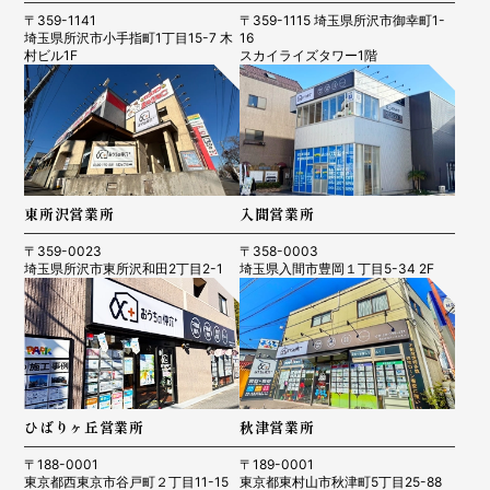
〒359-1141
〒359-1115 埼玉県所沢市御幸町1-
埼玉県所沢市小手指町1丁目15-7 木
16
村ビル1F
スカイライズタワー1階
東所沢営業所
入間営業所
〒359-0023
〒358-0003
埼玉県所沢市東所沢和田2丁目2-1
埼玉県入間市豊岡１丁目5-34 2F
ひばりヶ丘営業所
秋津営業所
〒188-0001
〒189-0001
東京都西東京市谷戸町２丁目11-15
東京都東村山市秋津町5丁目25-88