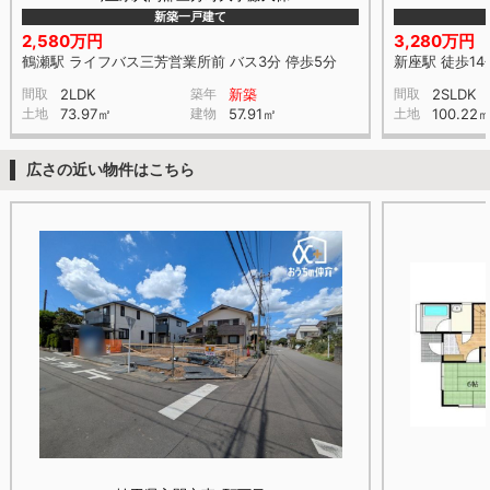
新築一戸建て
2,580万円
3,280万円
鶴瀬駅 ライフバス三芳営業所前 バス3分 停歩5分
新座駅 徒歩14
間取
2LDK
築年
新築
間取
2SLDK
土地
73.97㎡
建物
57.91㎡
土地
100.22
広さの近い物件はこちら