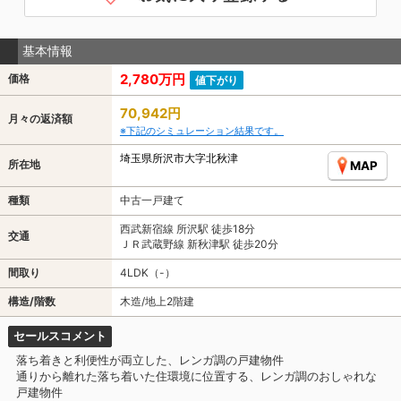
基本情報
2,780万円
価格
値下がり
70,942円
月々の返済額
※下記のシミュレーション結果です。
埼玉県所沢市大字北秋津
所在地
MAP
種類
中古一戸建て
西武新宿線 所沢駅 徒歩18分
交通
ＪＲ武蔵野線 新秋津駅 徒歩20分
間取り
4LDK（-）
構造/階数
木造/地上2階建
セールスコメント
落ち着きと利便性が両立した、レンガ調の戸建物件
通りから離れた落ち着いた住環境に位置する、レンガ調のおしゃれな
戸建物件