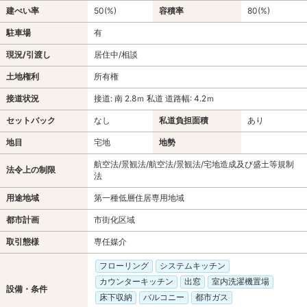
建ぺい率
50(%)
容積率
80(%)
駐車場
有
現況/引渡し
居住中/相談
土地権利
所有権
接道状況
接道: 南 2.8ｍ 私道 道路幅: 4.2ｍ
セットバック
なし
私道負担面積
あり
地目
宅地
地勢
航空法/景観法/航空法/景観法/宅地造成及び盛土等規制
法令上の制限
法
用途地域
第一種低層住居専用地域
都市計画
市街化区域
取引態様
専任媒介
フローリング
システムキッチン
カウンターキッチン
出窓
室内洗濯機置場
設備・条件
床下収納
バルコニー
都市ガス