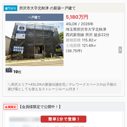
所沢市大字北秋津 の新築一戸建て
値下がり
5,180万円
一戸建て
4SLDK / 2026年
埼玉県所沢市大字北秋津
西武新宿線 所沢 徒歩22分
建物面積
115.82㎡
土地面積
121.49㎡
(36.75坪)
19
枚
＼所沢エリア×4SLDKの新築分譲住宅／テレワークスペースやお子様の
遊び場としても使えるストレージルーム付き！
【会員様限定で公開中！】
会員限定