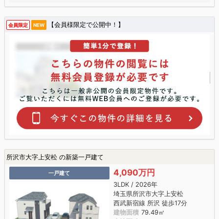
【会員様限定で公開中！】
会員限定
NEW
所沢市大字上安松 の新築一戸建て
4,090万円
一戸建て
3LDK / 2026年
埼玉県所沢市大字上安松
西武新宿線 所沢 徒歩17分
建物面積
79.49㎡