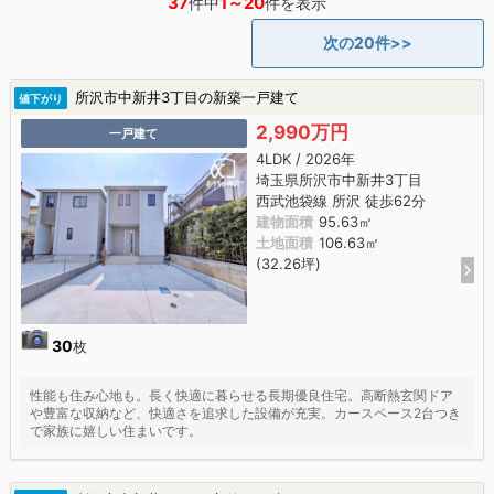
37
1～20
件中
件を表示
次の20件>>
所沢市中新井3丁目の新築一戸建て
値下がり
2,990万円
一戸建て
4LDK / 2026年
埼玉県所沢市中新井3丁目
西武池袋線 所沢 徒歩62分
建物面積
95.63㎡
土地面積
106.63㎡
(32.26坪)
30
枚
性能も住み心地も。長く快適に暮らせる長期優良住宅。高断熱玄関ドア
や豊富な収納など、快適さを追求した設備が充実。カースペース2台つき
で家族に嬉しい住まいです。