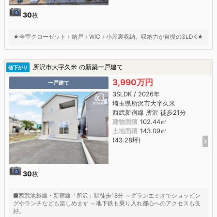
30
枚
★全室クローゼット＋納戸＋WIC＋小屋裏収納。収納力が自慢の3LDK★
所沢市大字久米 の新築一戸建て
値下がり
3,990万円
一戸建て
3SLDK / 2026年
埼玉県所沢市大字久米
西武新宿線 所沢 徒歩21分
建物面積
102.44㎡
土地面積
143.09㎡
(43.28坪)
30
枚
■西武池袋線・新宿線「所沢」駅徒歩18分 ～グランエミオでショッピン
グやランチなども楽しめます ～地下鉄も乗り入れ都心へのアクセスも良
好。