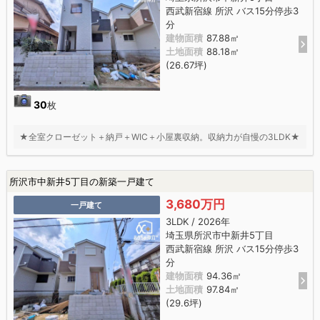
西武新宿線 所沢 バス15分停歩3
分
建物面積
87.88㎡
土地面積
88.18㎡
(26.67坪)
30
枚
★全室クローゼット＋納戸＋WIC＋小屋裏収納。収納力が自慢の3LDK★
所沢市中新井5丁目の新築一戸建て
3,680万円
一戸建て
3LDK / 2026年
埼玉県所沢市中新井5丁目
西武新宿線 所沢 バス15分停歩3
分
建物面積
94.36㎡
土地面積
97.84㎡
(29.6坪)