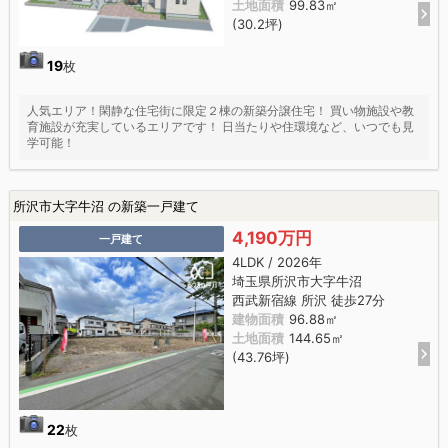
土地面積
99.83㎡
(30.2坪)
19
枚
人気エリア！閑静な住宅街に限定２棟の新築分譲住宅！ 買い物施設や教
育施設が充実しているエリアです！ 日当たりや住環境など、いつでも見
学可能！
所沢市大字牛沼 の新築一戸建て
4,190万円
一戸建て
4LDK / 2026年
埼玉県所沢市大字牛沼
西武新宿線 所沢 徒歩27分
建物面積
96.88㎡
土地面積
144.65㎡
(43.76坪)
22
枚