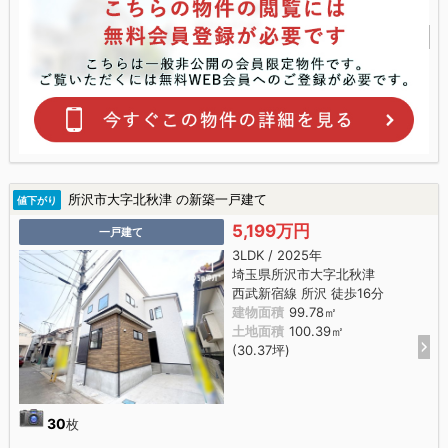
所沢市大字北秋津 の新築一戸建て
値下がり
5,199万円
一戸建て
3LDK / 2025年
埼玉県所沢市大字北秋津
西武新宿線 所沢 徒歩16分
建物面積
99.78㎡
土地面積
100.39㎡
(30.37坪)
30
枚