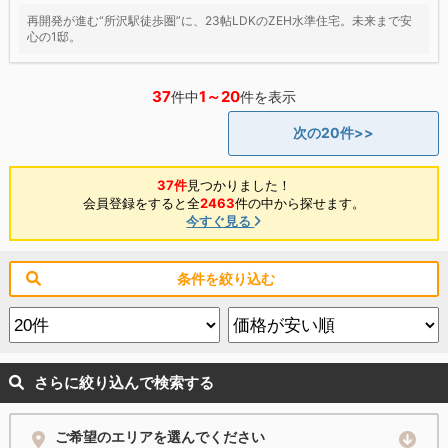
再開発が進む“所沢駅徒歩圏”に、23帖LDKのZEH水準住宅。未来まで安
心の1邸。
37
1～20
件中
件を表示
次の20件>>
37件
見つかりました！
会員登録をすると全
2463
件の中から探せます。
今すぐ見る
条件を絞り込む
さらに絞り込んで検索する
ご希望のエリアを選んでください