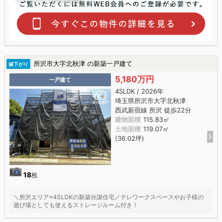
所沢市大字北秋津 の新築一戸建て
値下がり
5,180万円
一戸建て
4SLDK / 2026年
埼玉県所沢市大字北秋津
西武新宿線 所沢 徒歩22分
建物面積
115.83㎡
土地面積
119.07㎡
(36.02坪)
18
枚
＼所沢エリア×4SLDKの新築分譲住宅／テレワークスペースやお子様の
遊び場としても使えるストレージルーム付き！