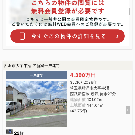
所沢市大字牛沼 の新築一戸建て
4,390万円
一戸建て
3LDK / 2026年
埼玉県所沢市大字牛沼
西武新宿線 所沢 徒歩27分
建物面積
101.02㎡
土地面積
144.64㎡
(43.75坪)
22
枚