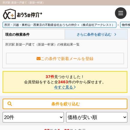
所沢駅 新築一戸建て（新築一軒家）
所沢・川越・東村山・西東京の不動産会社おうちの仲介＋（株式会社アークレスト）
物件
現在の検索条件
さらに条件を絞り込む
所沢駅 新築一戸建て（新築一軒家）の検索結果一覧
この条件で新着メールを登録
37件
見つかりました！
会員登録をすると全
2463
件の中から探せます。
今すぐ見る
条件を絞り込む