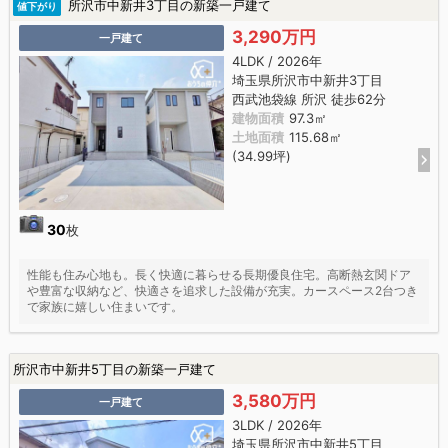
所沢市中新井3丁目の新築一戸建て
値下がり
3,290万円
一戸建て
4LDK / 2026年
埼玉県所沢市中新井3丁目
西武池袋線 所沢 徒歩62分
建物面積
97.3㎡
土地面積
115.68㎡
(34.99坪)
30
枚
性能も住み心地も。長く快適に暮らせる長期優良住宅。高断熱玄関ドア
や豊富な収納など、快適さを追求した設備が充実。カースペース2台つき
で家族に嬉しい住まいです。
所沢市中新井5丁目の新築一戸建て
3,580万円
一戸建て
3LDK / 2026年
埼玉県所沢市中新井5丁目