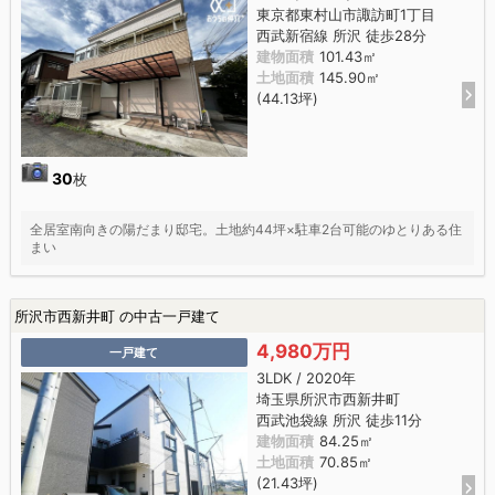
東京都東村山市諏訪町1丁目
西武新宿線 所沢 徒歩28分
建物面積
101.43㎡
土地面積
145.90㎡
(44.13坪)
30
枚
全居室南向きの陽だまり邸宅。土地約44坪×駐車2台可能のゆとりある住
まい
所沢市西新井町 の中古一戸建て
4,980万円
一戸建て
3LDK / 2020年
埼玉県所沢市西新井町
西武池袋線 所沢 徒歩11分
建物面積
84.25㎡
土地面積
70.85㎡
(21.43坪)