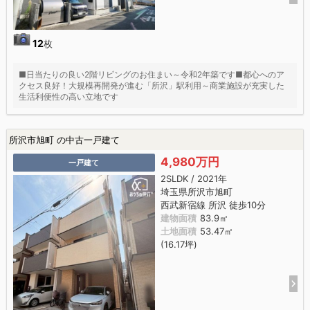
12
枚
■日当たりの良い2階リビングのお住まい～令和2年築です■都心へのア
クセス良好！大規模再開発が進む「所沢」駅利用～商業施設が充実した
生活利便性の高い立地です
所沢市旭町 の中古一戸建て
4,980万円
一戸建て
2SLDK / 2021年
埼玉県所沢市旭町
西武新宿線 所沢 徒歩10分
建物面積
83.9㎡
土地面積
53.47㎡
(16.17坪)