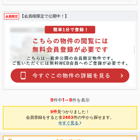
【会員様限定で公開中！】
会員限定
9
1～9
件中
件を表示
9件
見つかりました！
会員登録をすると全
2463
件の中から探せます。
今すぐ見る