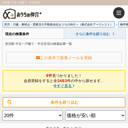
所沢駅 中古一戸建て・中古住宅
所沢・川越・東村山・西東京の不動産会社おうちの仲介＋（株式会社アークレスト）
物件
現在の検索条件
さらに条件を絞り込む
所沢駅 中古一戸建て・中古住宅の検索結果一覧
この条件で新着メールを登録
9件
見つかりました！
会員登録をすると全
2463
件の中から探せます。
今すぐ見る
条件を絞り込む