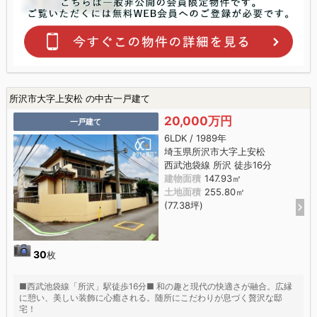
所沢市大字上安松 の中古一戸建て
20,000万円
一戸建て
6LDK / 1989年
埼玉県所沢市大字上安松
西武池袋線 所沢 徒歩16分
建物面積
147.93㎡
土地面積
255.80㎡
(77.38坪)
30
枚
■西武池袋線「所沢」駅徒歩16分■ 和の趣と現代の快適さが融合。広縁
に憩い、美しい装飾に心癒される。随所にこだわりが息づく贅沢な邸
宅！