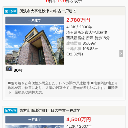
9
1～9
件中
件を表示
所沢市大字北秋津 の中古一戸建て
値下がり
2,780万円
一戸建て
4LDK / 2000年
埼玉県所沢市大字北秋津
西武新宿線 所沢 徒歩18分
建物面積
85.09㎡
土地面積
106.83㎡
(32.32坪)
30
枚
■落ち着きと利便性が両立した、レンガ調の戸建物件 ■南側隣接地より
敷地が高い位置にあり、２階の居室全てに陽光が差し込みます。 ■階段
下、屋根裏収納棟充実。
東村山市諏訪町1丁目の中古一戸建て
値下がり
4,500万円
一戸建て
4LDK / 2007年