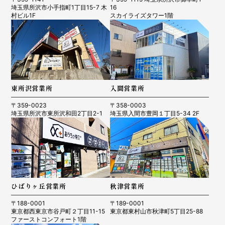
埼玉県所沢市小手指町1丁目15-7 木
16
村ビル1F
スカイライズタワー1階
東所沢営業所
入間営業所
〒359-0023
〒358-0003
埼玉県所沢市東所沢和田2丁目2-1
埼玉県入間市豊岡１丁目5-34 2F
ひばりヶ丘営業所
秋津営業所
〒188-0001
〒189-0001
東京都西東京市谷戸町２丁目11-15
東京都東村山市秋津町5丁目25-88
ファーストコンフォート1階