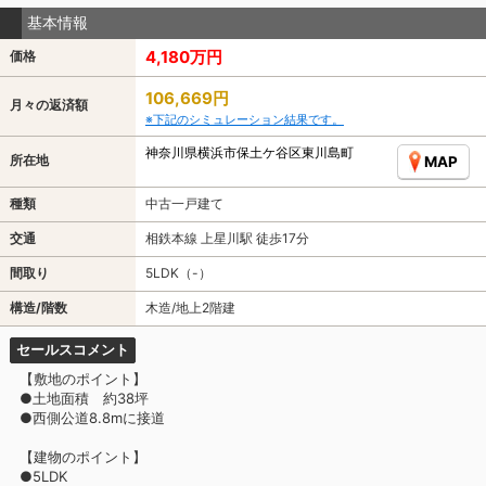
基本情報
4,180万円
価格
106,669円
月々の返済額
※下記のシミュレーション結果です。
神奈川県横浜市保土ケ谷区東川島町
所在地
MAP
種類
中古一戸建て
交通
相鉄本線 上星川駅 徒歩17分
間取り
5LDK（-）
構造/階数
木造/地上2階建
セールスコメント
【敷地のポイント】
●土地面積 約38坪
●西側公道8.8mに接道
【建物のポイント】
●5LDK