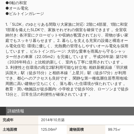
●6帖の和室
●オール電化
●ビルトインガレージ
1.「5LDK」のゆとりある間取り大家族に対応: 2階に4部屋、1階に和室
1部屋を備えた5LDKで、家族それぞれの個室を確保できます 。全室収
納付き: 各洋室にクローゼットや収納が配置されており、荷物が多い家
庭でもスッキリ暮らせます 。2. 暮らしを支える充実の設備と構造オー
ル電化住宅: 環境に優しく、光熱費の管理もしやすいオール電化を採用
しています 。ビルトインガレージ: 大切な愛車を雨風から守るシャッ
ター付きの車庫（22.05m2）を完備しています 。平成26年築: 築12年
（2026年時点）と比較的新しく、室内も丁寧に使用されています 。
3. 利便性と住環境の両立2駅利用可能な好立地: 相鉄新横浜線「羽沢横
浜国大」駅（徒歩15分）と相鉄本線「上星川」駅（徒歩17分）が利用
でき、都心へのアクセスも良好です 。閑静な第一種低層住居専用地域:
周囲に高い建物が立ちにくく、落ち着いた住環境が保たれています 。
教育・買い物施設が徒歩圏内: 小学校まで徒歩10分、ローソンまで徒歩
13分と、日常生活の利便性が確保されています 。
詳細情報
完成年
2014年10月築
土地面積
125.06m²
建物面積
99.75㎡