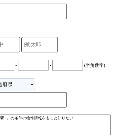
山市
ふじみ野市
富士見市
志木市
新座市
朝霞市
-
-
(半角数字)