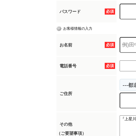
パスワード
必須
所沢市
川越市
入間市
飯能市
狭
お客様情報の入力
東久留米市
小平市
練馬区
お名前
必須
電話番号
必須
ご住所
その他
（ご要望事項）