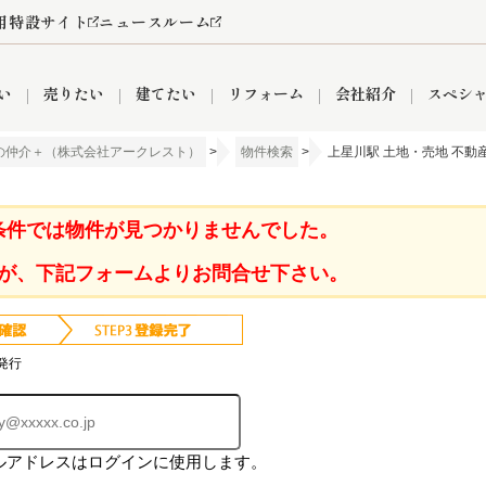
用特設サイト
ニュースルーム
い
売りたい
建てたい
リフォーム
会社紹介
スペシ
の仲介＋（株式会社アークレスト）
>
物件検索
>
上星川駅 土地・売地 不動
情報
町名から探す
売却成功実績
売却査定依頼
おうちパークくらぶ
【埼玉】補助金・助成金
お客様の声
お気に入り
よくある質問
なんでもご相談
レンタルスペース
創業の想い
閲覧履歴
売却コラム
プライバシーポリシー
【東京】補助金・助成金
総合不動産の強み
期間限定キャン
検索履歴
査定依頼
条件では物件が見つかりませんでした。
が、下記フォームよりお問合せ下さい。
件
営業所
産買取
リノベーション済み物件
空き家
入間営業所
リースバック
ひばりケ丘営業所
秋津営業所
発行
ルアドレスはログインに使用します。
関
入間市
おうちパークグループの強み
8代疾病保証付き住宅ローン
狭山市
富士見市
団体信用保険
新座市
購入
清瀬