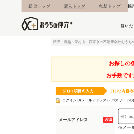
総合トップ
購入トップ
売却トップ
採
買いた
所沢・川越・東村山・西東京の不動産会社おうち
詳細条件から探す
不動産売却専門館
会社概要
不動産Q&A
ご来店予約
おうちLABO
おうちのリフォーム
スタッフ紹介
オンライン相談予約
マンションカタログ
建築事例
学区から探す
売却査定実績
リフォーム事例
採用
お探しの
お手数です
当社お預かり物件
相続
小手指営業所
住み替え
所沢営業所
グループ会社施工物
離婚
東所沢
不動
ログインID(メールアドレス)・パスワードの
メールアドレス
必須
※メー
今月の住宅ローン金利
西東京市
おうちLABO
東久留米市
おうちのリフォーム
当社提携金融機
東村山市