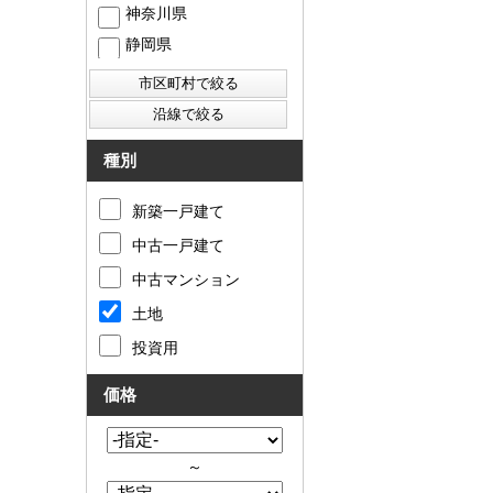
神奈川県
静岡県
西東京市
東村山市
東大和市
清瀬市
種別
新築一戸建て
中古一戸建て
中古マンション
土地
投資用
価格
～