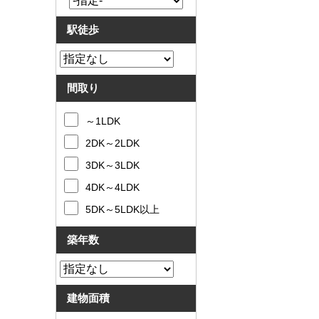
駅徒歩
間取り
～1LDK
2DK～2LDK
3DK～3LDK
4DK～4LDK
5DK～5LDK以上
築年数
建物面積