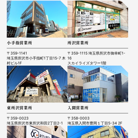
小手指営業所
所沢営業所
〒359-1141
〒359-1115 埼玉県所沢市御幸町1-
埼玉県所沢市小手指町1丁目15-7 木
16
村ビル1F
スカイライズタワー1階
東所沢営業所
入間営業所
〒359-0023
〒358-0003
埼玉県所沢市東所沢和田2丁目2-1
埼玉県入間市豊岡１丁目5-34 2F