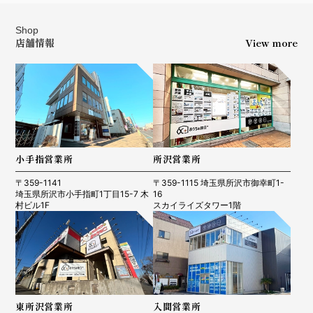
Shop
店舗情報
View more
小手指営業所
所沢営業所
〒359-1141
〒359-1115 埼玉県所沢市御幸町1-
埼玉県所沢市小手指町1丁目15-7 木
16
村ビル1F
スカイライズタワー1階
東所沢営業所
入間営業所