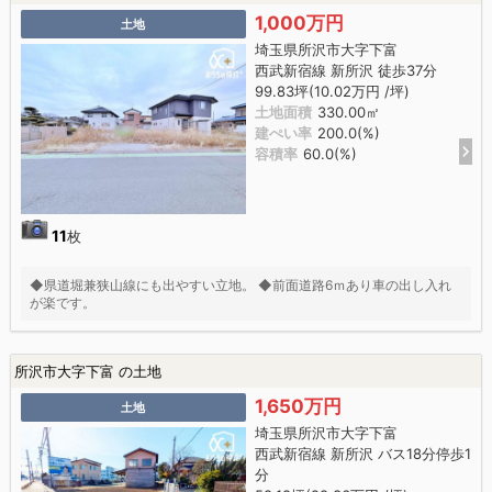
1,000万円
土地
埼玉県所沢市大字下富
西武新宿線 新所沢 徒歩37分
99.83坪(10.02万円 /坪)
土地面積
330.00㎡
建ぺい率
200.0(%)
容積率
60.0(%)
11
枚
◆県道堀兼狭山線にも出やすい立地。 ◆前面道路6ｍあり車の出し入れ
が楽です。
所沢市大字下富 の土地
1,650万円
土地
埼玉県所沢市大字下富
西武新宿線 新所沢 バス18分停歩1
分