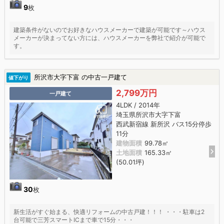
9
枚
建築条件がないのでお好きなハウスメーカーで建築が可能です～ハウス
メーカーが決まってない方には、ハウスメーカーを弊社で紹介が可能で
す。
所沢市大字下富 の中古一戸建て
値下がり
2,799万円
一戸建て
4LDK / 2014年
埼玉県所沢市大字下富
西武新宿線 新所沢 バス15分停歩
11分
建物面積
99.78㎡
土地面積
165.33㎡
(50.01坪)
30
枚
新生活がすぐ始まる、快適リフォームの中古戸建！！！ ・・・駐車は2
台可能で三芳スマートICまで車で15分・・・