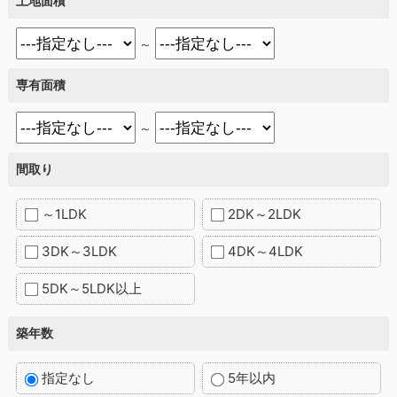
土地面積
～
専有面積
～
間取り
～1LDK
2DK～2LDK
3DK～3LDK
4DK～4LDK
5DK～5LDK以上
築年数
指定なし
5年以内