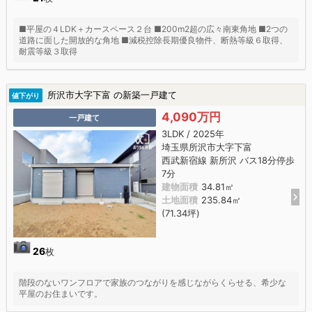
■平屋の４LDK＋カースペース２台 ■200m2超の広々南東角地 ■2つの
道路に面した開放的な角地 ■減税控除長期優良物件、断熱等級６取得、
耐震等級３取得
所沢市大字下富 の新築一戸建て
値下がり
4,090万円
一戸建て
3LDK / 2025年
埼玉県所沢市大字下富
西武新宿線 新所沢 バス18分停歩
7分
建物面積
34.81㎡
土地面積
235.84㎡
(71.34坪)
26
枚
階段のないワンフロアで家族のつながりを感じながらくらせる、希少な
平屋のお住まいです。