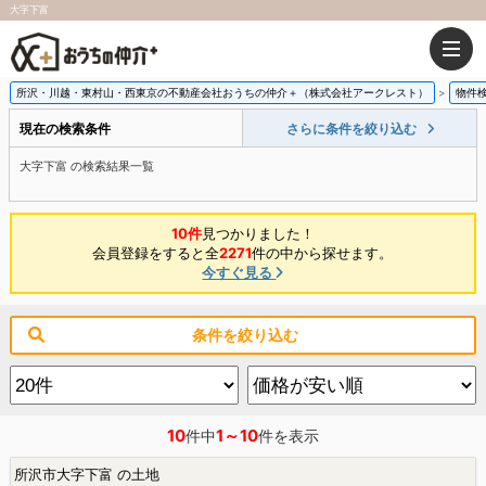
大字下富
所沢・川越・東村山・西東京の不動産会社おうちの仲介＋（株式会社アークレスト）
物件
現在の検索条件
さらに条件を絞り込む
大字下富 の検索結果一覧
10件
見つかりました！
会員登録をすると全
2271
件の中から探せます。
今すぐ見る
条件を絞り込む
10
1～10
件中
件を表示
所沢市大字下富 の土地