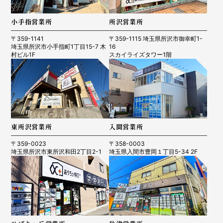
小手指営業所
所沢営業所
〒359-1141
〒359-1115 埼玉県所沢市御幸町1-
埼玉県所沢市小手指町1丁目15-7 木
16
村ビル1F
スカイライズタワー1階
東所沢営業所
入間営業所
〒359-0023
〒358-0003
埼玉県所沢市東所沢和田2丁目2-1
埼玉県入間市豊岡１丁目5-34 2F