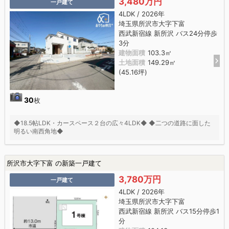
3,480万円
一戸建て
4LDK / 2026年
埼玉県所沢市大字下富
西武新宿線 新所沢 バス24分停歩
3分
建物面積
103.3㎡
土地面積
149.29㎡
(45.16坪)
30
枚
◆18.5帖LDK・カースペース２台の広々4LDK◆ ◆二つの道路に面した
明るい南西角地◆
所沢市大字下富 の新築一戸建て
3,780万円
一戸建て
4LDK / 2026年
埼玉県所沢市大字下富
西武新宿線 新所沢 バス15分停歩1
分