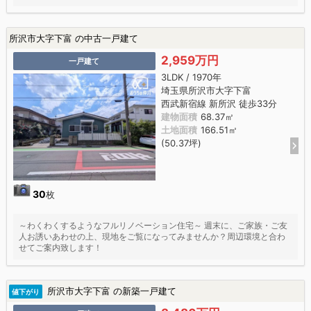
所沢市大字下富 の中古一戸建て
2,959万円
一戸建て
3LDK / 1970年
埼玉県所沢市大字下富
西武新宿線 新所沢 徒歩33分
建物面積
68.37㎡
土地面積
166.51㎡
(50.37坪)
30
枚
～わくわくするようなフルリノベーション住宅～ 週末に、ご家族・ご友
人お誘いあわせの上、現地をご覧になってみませんか？周辺環境と合わ
せてご案内致します！
所沢市大字下富 の新築一戸建て
値下がり