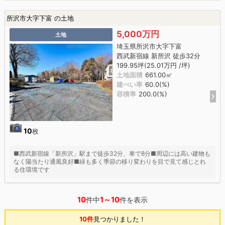
所沢市大字下富 の土地
5,000万円
土地
埼玉県所沢市大字下富
西武新宿線 新所沢 徒歩32分
199.95坪(25.01万円 /坪)
土地面積
661.00㎡
建ぺい率
60.0(%)
容積率
200.0(%)
10
枚
■西武新宿線「新所沢」駅まで徒歩32分、車で8分■周辺には高い建物も
なく陽当たり通風良好■緑も多く季節の移り変わりを目で見て感じとれ
る住環境です
10
1～10
件中
件を表示
10件
見つかりました！