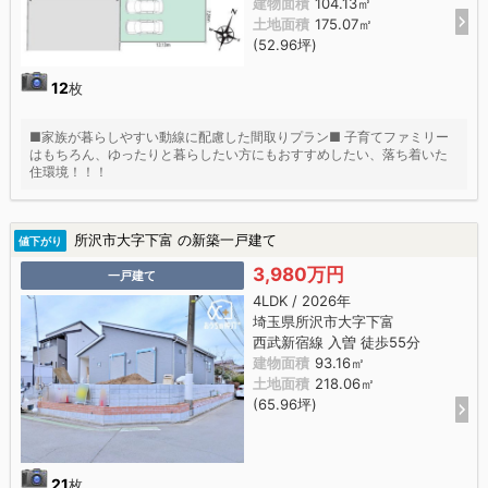
建物面積
104.13㎡
土地面積
175.07㎡
(52.96坪)
12
枚
■家族が暮らしやすい動線に配慮した間取りプラン■ 子育てファミリー
はもちろん、ゆったりと暮らしたい方にもおすすめしたい、落ち着いた
住環境！！！
所沢市大字下富 の新築一戸建て
値下がり
3,980万円
一戸建て
4LDK / 2026年
埼玉県所沢市大字下富
西武新宿線 入曽 徒歩55分
建物面積
93.16㎡
土地面積
218.06㎡
(65.96坪)
21
枚