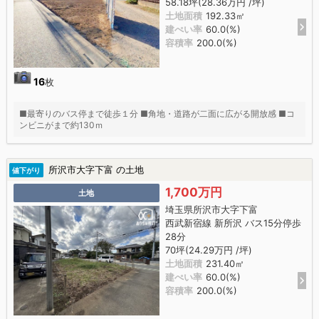
58.18坪(28.36万円 /坪)
土地面積
192.33㎡
建ぺい率
60.0(%)
容積率
200.0(%)
16
枚
■最寄りのバス停まで徒歩１分 ■角地・道路が二面に広がる開放感 ■コ
ンビニがまで約130ｍ
所沢市大字下富 の土地
値下がり
1,700万円
土地
埼玉県所沢市大字下富
西武新宿線 新所沢 バス15分停歩
28分
70坪(24.29万円 /坪)
土地面積
231.40㎡
建ぺい率
60.0(%)
容積率
200.0(%)