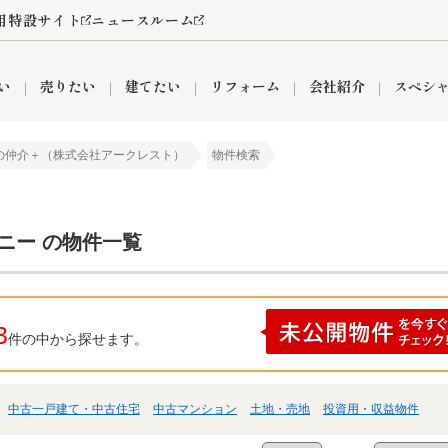
用特設サイト
ニュースルーム
い
売りたい
建てたい
リフォーム
会社紹介
スペシ
の仲介＋（株式会社アークレスト）
物件検索
情報
町名から探す
売却成功実績
売却査定依頼
おうちパークくらぶ
【埼玉】補助金・助成金
お客様の声
お気に入り
よくある質問
なんでもご相談
レンタルスペース
創業の想い
閲覧履歴
売却コラム
プライバシーポリシー
【東京】補助金・助成金
総合不動産の強み
期間限定キャン
検索履歴
査定依頼
ニー の物件一覧
件
営業所
産買取
リノベーション済み物件
空き家
入間営業所
リースバック
ひばりケ丘営業所
秋津営業所
3
件の中から探せます。
中古一戸建て・中古住宅
中古マンション
土地・売地
投資用・収益物件
関
入間市
おうちパークグループの強み
8代疾病保証付き住宅ローン
狭山市
富士見市
団体信用保険
新座市
購入
清瀬