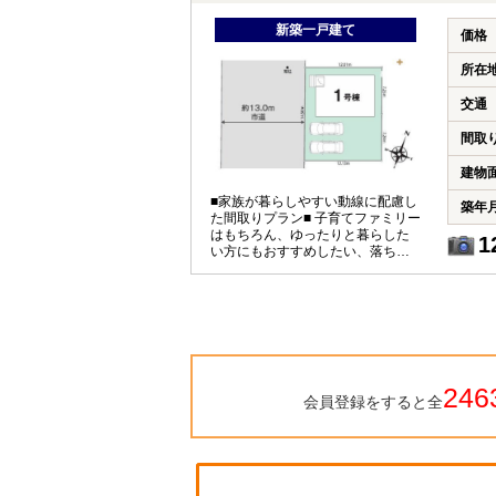
新築一戸建て
価格
所在
交通
間取
建物
■家族が暮らしやすい動線に配慮し
築年
た間取りプラン■ 子育てファミリー
はもちろん、ゆったりと暮らした
1
い方にもおすすめしたい、落ち着
いた住環境！！！
246
会員登録をすると全