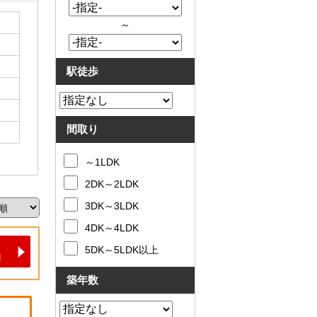
～
駅徒歩
間取り
～1LDK
2DK～2LDK
3DK～3LDK
4DK～4LDK
5DK～5LDK以上
築年数