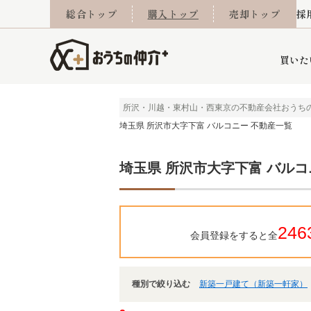
総合トップ
購入トップ
売却トップ
採
買いた
所沢・川越・東村山・西東京の不動産会社おうち
埼玉県 所沢市大字下富 バルコニー 不動産一覧
詳細条件から探す
不動産売却専門館
会社概要
不動産Q&A
ご来店予約
おうちLABO
おうちのリフォーム
スタッフ紹介
オンライン相談予約
マンションカタログ
建築事例
学区から探す
売却査定実績
リフォーム事例
採用
埼玉県 所沢市大字下富 バルコ
当社お預かり物件
相続
小手指営業所
住み替え
所沢営業所
グループ会社施工物
離婚
東所沢
不動
246
会員登録をすると全
種別で絞り込む
新築一戸建て（新築一軒家）
今月の住宅ローン金利
西東京市
おうちLABO
東久留米市
おうちのリフォーム
当社提携金融機
東村山市