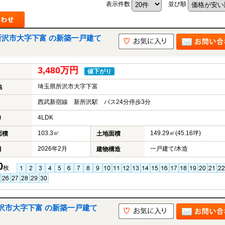
表示件数
並び順
所沢市大字下富 の新築一戸建て
山市
ふじみ野市
富士見市
志木市
新座市
朝霞市
3,480万円
値下がり
埼玉県所沢市大字下富
地
西武新宿線 新所沢駅 バス24分停歩3分
4LDK
り
103.3㎡
149.29㎡(45.16坪)
面積
土地面積
2026年2月
一戸建て/木造
月
建物構造
0
枚
沢市大字下富 の新築一戸建て