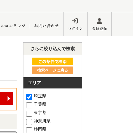
ャルコンテンツ
お問い合わせ
ログイン
会員登録
さらに絞り込んで検索
ペーン
フォーム
インフォメーション
ブログ
検索ページに戻る
エリア
東久留米営業所
埼玉県
千葉県
東京都
神奈川県
するメリット
市
練馬区
静岡県