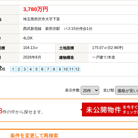
3,780万円
埼玉県所沢市大字下富
地
西武新宿線 新所沢駅 バス15分停歩1分
4LDK
り
104.13㎡
175.07㎡(52.96坪)
面積
土地面積
2026年8月
一戸建て/木造
月
建物構造
2
枚
表示件数
並び順
3
件の中から探せます。