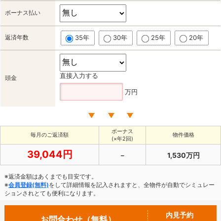
ボーナス払い
返済年数
35年
30年
25年
20年
直接入力する
頭金
万円
ボーナス
毎月のご返済額
物件価格
(×年2回)
39,044円
－
1,530万円
※返済金額はあくまでも目安です。
※
会員登録(無料)
をして詳細情報を記入されますと、全物件が自動でシミュレー
ションされとても便利になります。
内見予約
お問合わせ（無料）