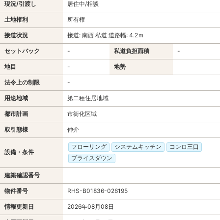
現況/引渡し
居住中/相談
土地権利
所有権
接道状況
接道: 南西 私道 道路幅: 4.2ｍ
セットバック
-
私道負担面積
-
地目
-
地勢
法令上の制限
-
用途地域
第二種住居地域
都市計画
市街化区域
取引態様
仲介
フローリング
システムキッチン
コンロ三口
設備・条件
プライスダウン
建築確認番号
物件番号
RHS-B01836-026195
情報更新日
2026年08月08日