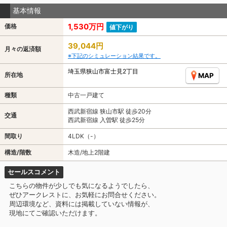
基本情報
1,530万円
価格
値下がり
39,044円
月々の返済額
※下記のシミュレーション結果です。
埼玉県狭山市富士見2丁目
所在地
MAP
種類
中古一戸建て
西武新宿線 狭山市駅 徒歩20分
交通
西武新宿線 入曽駅 徒歩25分
間取り
4LDK（-）
構造/階数
木造/地上2階建
セールスコメント
こちらの物件が少しでも気になるようでしたら、
ぜひアークレストに、お気軽にお問合せください。
周辺環境など、資料には掲載していない情報が、
現地にてご確認いただけます。