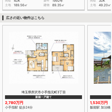
間取
4DK
築年
1992年
間取
3DK
土地
189.56㎡
建物
89.35㎡
土地
49.20㎡
広さの近い物件はこちら
埼玉県所沢市小手指元町3丁目
新築一戸建て
2,780万円
1,530万円
小手指駅 徒歩24分
飯能駅 加治橋 