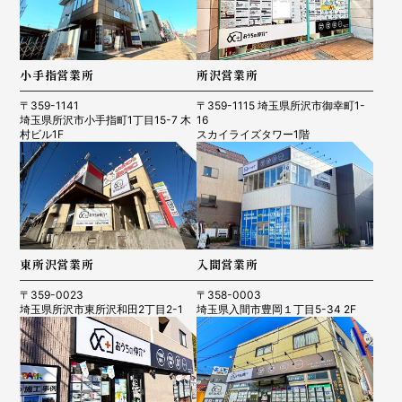
小手指営業所
所沢営業所
〒359-1141
〒359-1115 埼玉県所沢市御幸町1-
埼玉県所沢市小手指町1丁目15-7 木
16
村ビル1F
スカイライズタワー1階
東所沢営業所
入間営業所
〒359-0023
〒358-0003
埼玉県所沢市東所沢和田2丁目2-1
埼玉県入間市豊岡１丁目5-34 2F