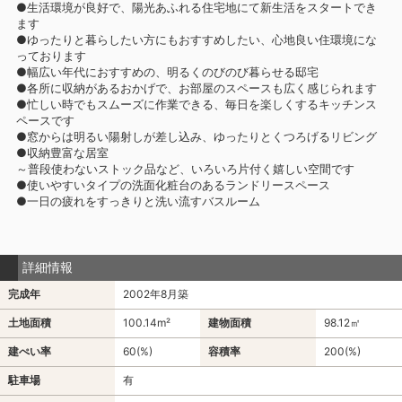
●生活環境が良好で、陽光あふれる住宅地にて新生活をスタートでき
ます
●ゆったりと暮らしたい方にもおすすめしたい、心地良い住環境にな
っております
●幅広い年代におすすめの、明るくのびのび暮らせる邸宅
●各所に収納があるおかげで、お部屋のスペースも広く感じられます
●忙しい時でもスムーズに作業できる、毎日を楽しくするキッチンス
ペースです
●窓からは明るい陽射しが差し込み、ゆったりとくつろげるリビング
●収納豊富な居室
～普段使わないストック品など、いろいろ片付く嬉しい空間です
●使いやすいタイプの洗面化粧台のあるランドリースペース
●一日の疲れをすっきりと洗い流すバスルーム
詳細情報
完成年
2002年8月築
土地面積
100.14m²
建物面積
98.12㎡
建ぺい率
60(%)
容積率
200(%)
駐車場
有