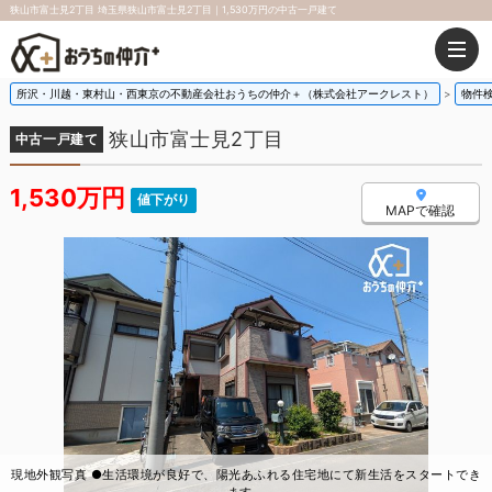
狭山市富士見2丁目 埼玉県狭山市富士見2丁目｜1,530万円の中古一戸建て
所沢・川越・東村山・西東京の不動産会社おうちの仲介＋（株式会社アークレスト）
物件
狭山市富士見2丁目
中古一戸建て
1,530万円
値下がり
MAPで確認
現地外観写真 ●生活環境が良好で、陽光あふれる住宅地にて新生活をスタートでき