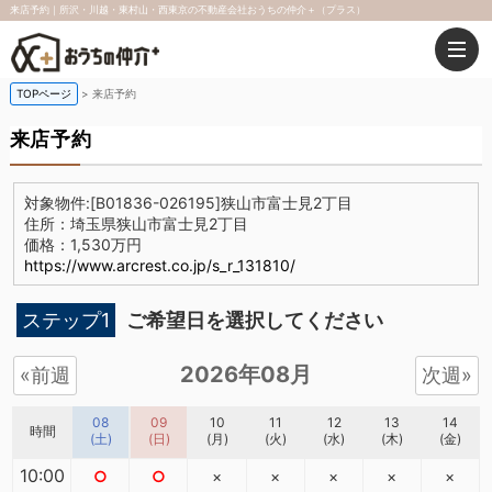
来店予約｜所沢・川越・東村山・西東京の不動産会社おうちの仲介＋（プラス）
TOPページ
来店予約
来店予約
対象物件:
[B01836-026195]狭山市富士見2丁目
住所：埼玉県狭山市富士見2丁目
価格：1,530万円
https://www.arcrest.co.jp/s_r_131810/
ステップ1
ご希望日を選択してください
2026年08月
«前週
次週»
08
09
10
11
12
13
14
時間
(土)
(日)
(月)
(火)
(水)
(木)
(金)
10:00
○
○
×
×
×
×
×