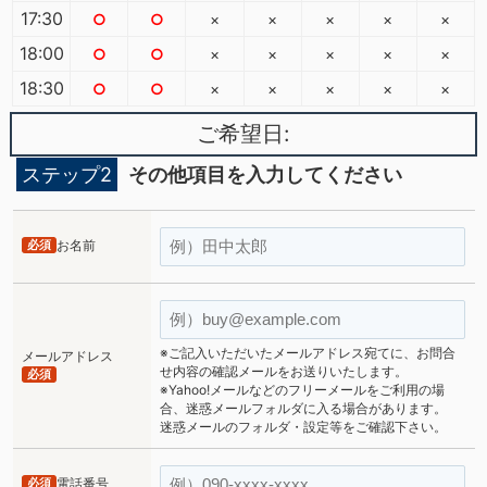
17:30
○
○
×
×
×
×
×
18:00
○
○
×
×
×
×
×
18:30
○
○
×
×
×
×
×
ご希望日:
ステップ2
その他項目を入力してください
必須
お名前
※ご記入いただいたメールアドレス宛てに、お問合
メールアドレス
せ内容の確認メールをお送りいたします。
必須
※Yahoo!メールなどのフリーメールをご利用の場
合、迷惑メールフォルダに入る場合があります。
迷惑メールのフォルダ・設定等をご確認下さい。
必須
電話番号