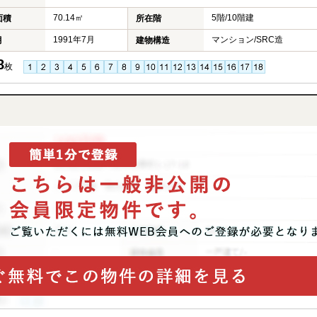
70.14㎡
5階/10階建
面積
所在階
1991年7月
マンション/SRC造
月
建物構造
8
枚