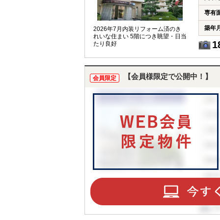
専有
築年
2026年7月内装リフォーム済のき
れいな住まい 5階につき眺望・日当
1
たり良好
【会員様限定で公開中！】
会員限定