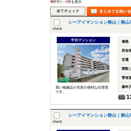
4
件中
1～4
件を表示
シーアイマンション狭山｜狭山
所沢市
川越市
入間市
飯能市
狭
check
東久留米市
小平市
練馬区
中古マンション
価格
所在
交通
間取
専有
築年
買い物施設が充実の便利な住環境
です。
1
シーアイマンション狭山｜狭山
check