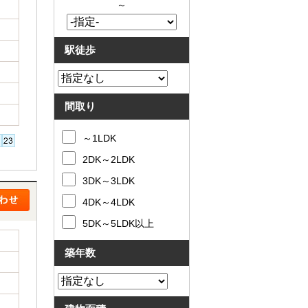
～
駅徒歩
間取り
～1LDK
2DK～2LDK
3DK～3LDK
4DK～4LDK
5DK～5LDK以上
築年数