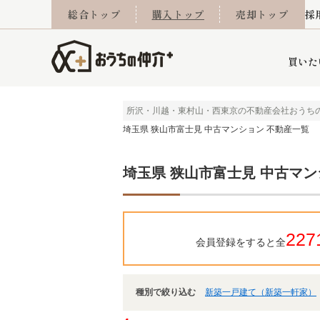
総合トップ
購入トップ
売却トップ
採
買いた
所沢・川越・東村山・西東京の不動産会社おうち
埼玉県 狭山市富士見 中古マンション 不動産一覧
詳細条件から探す
不動産売却専門館
会社概要
不動産Q&A
ご来店予約
おうちLABO
おうちのリフォーム
スタッフ紹介
オンライン相談予約
マンションカタログ
建築事例
学区から探す
売却査定実績
リフォーム事例
採用
埼玉県 狭山市富士見 中古マ
当社お預かり物件
相続
小手指営業所
住み替え
所沢営業所
グループ会社施工物
離婚
東所沢
不動
227
会員登録をすると全
種別で絞り込む
新築一戸建て（新築一軒家）
今月の住宅ローン金利
西東京市
おうちLABO
東久留米市
おうちのリフォーム
当社提携金融機
東村山市