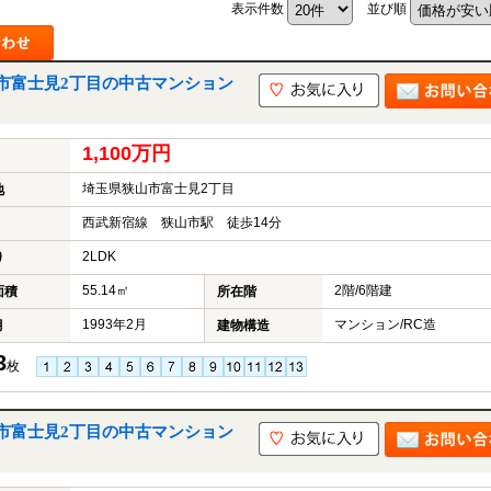
表示件数
並び順
市富士見2丁目の中古マンション
山市
ふじみ野市
富士見市
志木市
新座市
朝霞市
1,100万円
埼玉県狭山市富士見2丁目
地
西武新宿線 狭山市駅 徒歩14分
2LDK
り
55.14㎡
2階/6階建
面積
所在階
1993年2月
マンション/RC造
月
建物構造
3
枚
市富士見2丁目の中古マンション