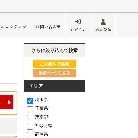
ャルコンテンツ
お問い合わせ
ログイン
会員登録
さらに絞り込んで検索
ペーン
フォーム
インフォメーション
ブログ
検索ページに戻る
エリア
東久留米営業所
埼玉県
千葉県
東京都
神奈川県
するメリット
市
練馬区
静岡県