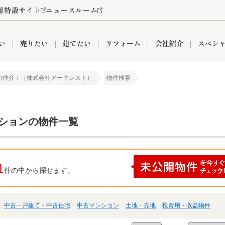
用特設サイト
ニュースルーム
い
売りたい
建てたい
リフォーム
会社紹介
スペシ
の仲介＋（株式会社アークレスト）
物件検索
情報
町名から探す
売却成功実績
売却査定依頼
おうちパークくらぶ
【埼玉】補助金・助成金
お客様の声
お気に入り
よくある質問
なんでもご相談
レンタルスペース
創業の想い
閲覧履歴
売却コラム
プライバシーポリシー
【東京】補助金・助成金
総合不動産の強み
期間限定キャン
検索履歴
査定依頼
ンションの物件一覧
件
営業所
産買取
リノベーション済み物件
空き家
入間営業所
リースバック
ひばりケ丘営業所
秋津営業所
1
件の中から探せます。
中古一戸建て・中古住宅
中古マンション
土地・売地
投資用・収益物件
関
入間市
おうちパークグループの強み
8代疾病保証付き住宅ローン
狭山市
富士見市
団体信用保険
新座市
購入
清瀬