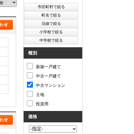
西東京市
東村山市
東大和市
清瀬市
種別
新築一戸建て
中古一戸建て
中古マンション
土地
投資用
価格