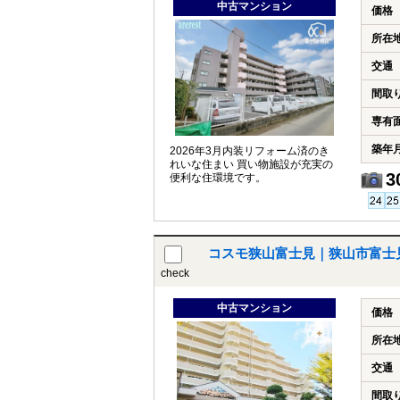
中古マンション
価格
所在
交通
間取
専有
築年
2026年3月内装リフォーム済のき
れいな住まい 買い物施設が充実の
3
便利な住環境です。
コスモ狭山富士見｜狭山市富士
check
中古マンション
価格
所在
交通
間取