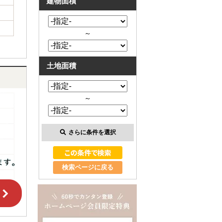
建物面積
～
土地面積
～
さらに条件を選択
検索ページに戻る