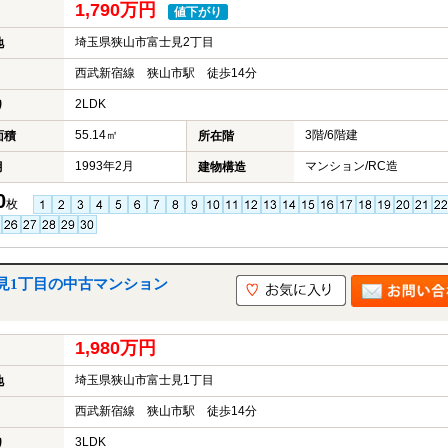
1,790万円
値下がり
埼玉県狭山市富士見2丁目
地
西武新宿線 狭山市駅 徒歩14分
2LDK
り
55.14㎡
3階/6階建
面積
所在階
1993年2月
マンション/RC造
月
建物構造
0
枚
見1丁目の中古マンション
1,980万円
埼玉県狭山市富士見1丁目
地
西武新宿線 狭山市駅 徒歩14分
3LDK
り