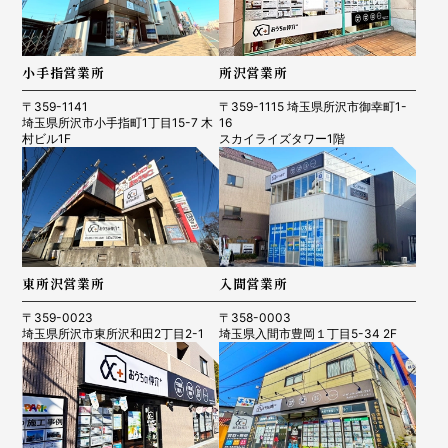
小手指営業所
所沢営業所
〒359-1141
〒359-1115 埼玉県所沢市御幸町1-
埼玉県所沢市小手指町1丁目15-7 木
16
村ビル1F
スカイライズタワー1階
東所沢営業所
入間営業所
〒359-0023
〒358-0003
埼玉県所沢市東所沢和田2丁目2-1
埼玉県入間市豊岡１丁目5-34 2F