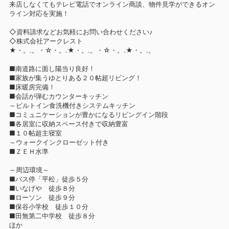
来店しなくてもテレビ電話でオンライン商談、物件見学ができるオン
ライン対応を実施！
◇資料請求などお気軽にお問い合わせください♪
◇株式会社アークレスト
★・。.。・☆・。.★・。.。・☆・。.★・。.。
■南道路に面し陽当り良好！
■家族が集うゆとりある２０帖超リビング！
■床暖房完備！
■会話が弾むカウンターキッチン
～ビルトイン食洗機付きシステムキッチン
■コミュニケーションが豊かになるリビングイン階段
■各居室に収納スペース付きで収納豊富
■１０帖超主寝室
～ウォークインクローゼット付き
■ＺＥＨ水準
～周辺環境～
■バス停「平松」徒歩５分
■いなげや 徒歩８分
■ローソン 徒歩９分
■保谷小学校 徒歩１０分
■田無第二中学校 徒歩８分
ほか