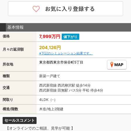
基本情報
7,999万円
価格
値下がり
204,126円
月々の返済額
※下記のシミュレーション結果です。
東京都西東京市保谷町5丁目
所在地
MAP
種類
新築一戸建て
西武新宿線 西武柳沢駅 徒歩14分
交通
西武新宿線 田無駅 バス5分 平松 停歩4分
間取り
4LDK（-）
構造/階数
木造/地上2階建
セールスコメント
【オンラインでのご相談、見学が可能 】