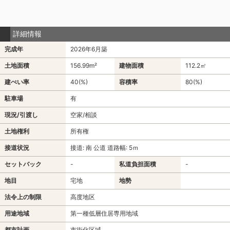
詳細情報
完成年
2026年6月築
土地面積
156.99m²
建物面積
112.2㎡
建ぺい率
40(%)
容積率
80(%)
駐車場
有
現況/引渡し
空家/相談
土地権利
所有権
接道状況
接道: 南 公道 道路幅: 5ｍ
セットバック
-
私道負担面積
-
地目
宅地
地勢
法令上の制限
高度地区
用途地域
第一種低層住居専用地域
都市計画
市街化区域