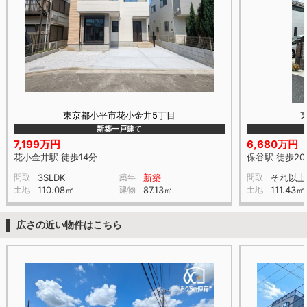
東京都小平市花小金井5丁目
新築一戸建て
7,199万円
6,680万円
花小金井駅 徒歩14分
保谷駅 徒歩20
間取
3SLDK
築年
新築
間取
それ以上
土地
110.08㎡
建物
87.13㎡
土地
111.43㎡
広さの近い物件はこちら