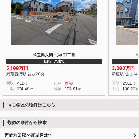
埼玉県入間市東町7丁目
新築一戸建て
5,198万円
3,280万円
武蔵藤沢駅 徒歩20分
新座駅 徒歩14
間取
4LDK
築年
新築
間取
2SLDK
土地
174.49㎡
建物
103.91㎡
土地
100.22
同じ学区の物件はこちら
類似の条件から検索
西武柳沢駅の新築戸建て