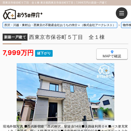
西東京市保谷町５丁目 全１棟 東京都西東京市保谷町5丁目｜7,999万円の新築一戸建て
所沢・川越・東村山・西東京の不動産会社おうちの仲介＋（株式会社アークレスト）
物件
西東京市保谷町５丁目 全１棟
新築一戸建て
7,999万円
値下がり
MAPで確認
現地外観写真 ■西武新宿線「西武柳沢」駅徒歩14分■３路線利用ＯＫ■バス便充実