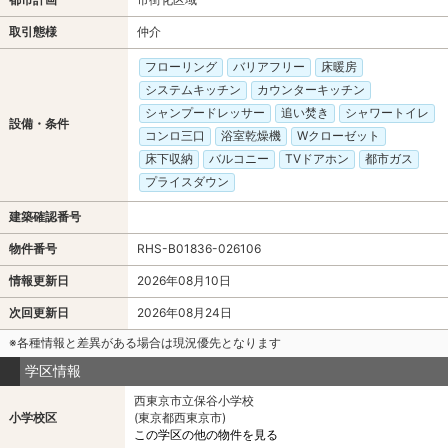
取引態様
仲介
フローリング
バリアフリー
床暖房
システムキッチン
カウンターキッチン
シャンプードレッサー
追い焚き
シャワートイレ
設備・条件
コンロ三口
浴室乾燥機
Wクローゼット
床下収納
バルコニー
TVドアホン
都市ガス
プライスダウン
建築確認番号
物件番号
RHS-B01836-026106
情報更新日
2026年08月10日
次回更新日
2026年08月24日
※各種情報と差異がある場合は現況優先となります
学区情報
西東京市立保谷小学校
小学校区
(東京都西東京市)
この学区の他の物件を見る