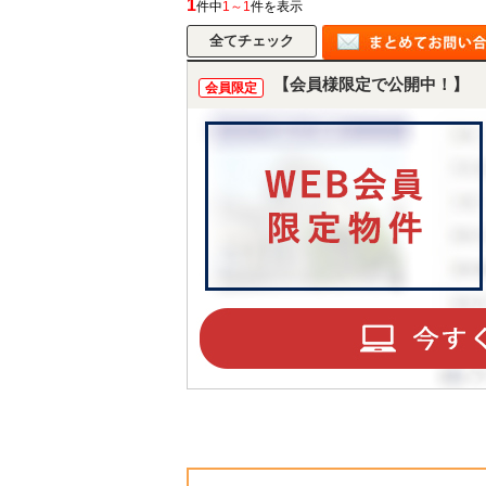
1
件中
1～1
件を表示
【会員様限定で公開中！】
所沢市
川越市
入間市
飯能市
狭
会員限定
東久留米市
小平市
練馬区