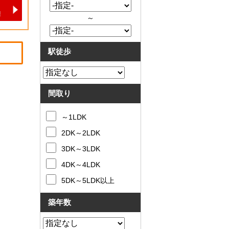
～
駅徒歩
間取り
～1LDK
2DK～2LDK
3DK～3LDK
4DK～4LDK
5DK～5LDK以上
築年数