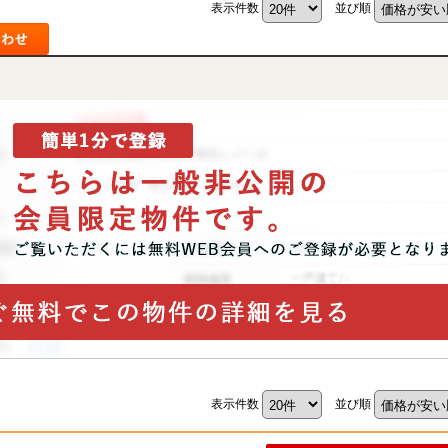
表示件数
並び順
山市
ふじみ野市
富士見市
志木市
新座市
朝霞市
表示件数
並び順