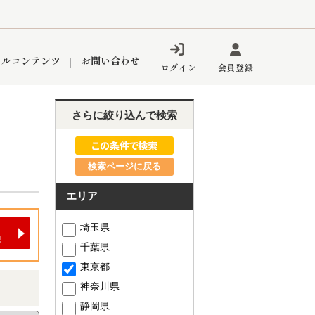
ャルコンテンツ
お問い合わせ
ログイン
会員登録
さらに絞り込んで検索
ペーン
フォーム
インフォメーション
ブログ
検索ページに戻る
エリア
東久留米営業所
埼玉県
千葉県
東京都
神奈川県
するメリット
市
練馬区
静岡県