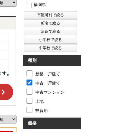
福岡県
西東京市
東村山市
東大和市
清瀬市
種別
新築一戸建て
中古一戸建て
中古マンション
土地
投資用
価格