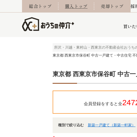
総合トップ
購入トップ
売却トップ
採
買いた
所沢・川越・東村山・西東京の不動産会社おうち
東京都 西東京市保谷町 中古一戸建て・中古住宅 
詳細条件から探す
不動産売却専門館
会社概要
不動産Q&A
ご来店予約
おうちLABO
おうちのリフォーム
スタッフ紹介
オンライン相談予約
マンションカタログ
建築事例
学区から探す
売却査定実績
リフォーム事例
採用
東京都 西東京市保谷町 中古
当社お預かり物件
相続
小手指営業所
住み替え
所沢営業所
グループ会社施工物
離婚
東所沢
不動
247
会員登録をすると全
種別で絞り込む
新築一戸建て（新築一軒家）
今月の住宅ローン金利
西東京市
おうちLABO
東久留米市
おうちのリフォーム
当社提携金融機
東村山市