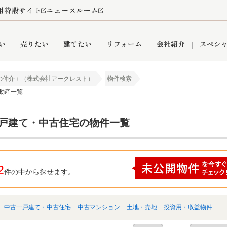
用特設サイト
ニュースルーム
い
売りたい
建てたい
リフォーム
会社紹介
スペシ
の仲介＋（株式会社アークレスト）
物件検索
不動産一覧
情報
町名から探す
売却成功実績
売却査定依頼
おうちパークくらぶ
【埼玉】補助金・助成金
お客様の声
お気に入り
よくある質問
なんでもご相談
レンタルスペース
創業の想い
閲覧履歴
売却コラム
プライバシーポリシー
【東京】補助金・助成金
総合不動産の強み
期間限定キャン
検索履歴
査定依頼
一戸建て・中古住宅の物件一覧
件
営業所
産買取
リノベーション済み物件
空き家
入間営業所
リースバック
ひばりケ丘営業所
秋津営業所
2
件の中から探せます。
中古一戸建て・中古住宅
中古マンション
土地・売地
投資用・収益物件
関
入間市
おうちパークグループの強み
8代疾病保証付き住宅ローン
狭山市
富士見市
団体信用保険
新座市
購入
清瀬