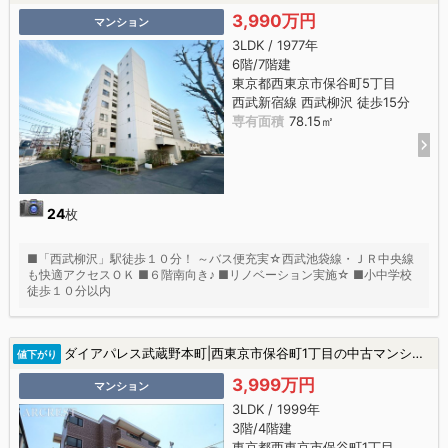
3,990万円
マンション
3LDK / 1977年
6階/7階建
東京都西東京市保谷町5丁目
西武新宿線 西武柳沢 徒歩15分
専有面積
78.15㎡
24
枚
■「西武柳沢」駅徒歩１０分！ ～バス便充実☆西武池袋線・ＪＲ中央線
も快適アクセスＯＫ ■６階南向き♪ ■リノベーション実施☆ ■小中学校
徒歩１０分以内
ダイアパレス武蔵野本町|西東京市保谷町1丁目の中古マンション
値下がり
3,999万円
マンション
3LDK / 1999年
3階/4階建
東京都西東京市保谷町1丁目