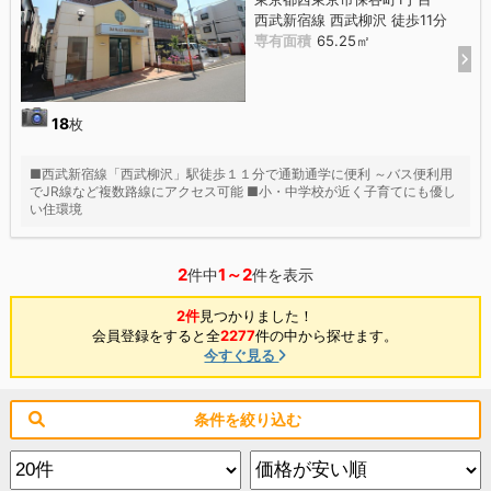
西武新宿線 西武柳沢 徒歩11分
専有面積
65.25㎡
18
枚
■西武新宿線「西武柳沢」駅徒歩１１分で通勤通学に便利 ～バス便利用
でJR線など複数路線にアクセス可能 ■小・中学校が近く子育てにも優し
い住環境
2
1～2
件中
件を表示
2件
見つかりました！
会員登録をすると全
2277
件の中から探せます。
今すぐ見る
条件を絞り込む