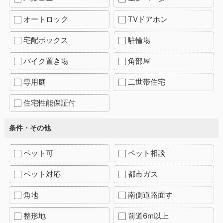
オートロック
TVドアホン
宅配ボックス
駐輪場
バイク置き場
角部屋
専用庭
二世帯住宅
住宅性能保証付
条件・その他
ペット可
ペット相談
ペット対応
都市ガス
角地
南側道路面す
整形地
前道6m以上