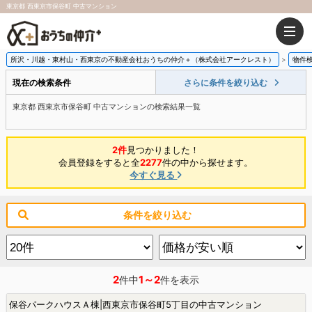
東京都 西東京市保谷町 中古マンション
所沢・川越・東村山・西東京の不動産会社おうちの仲介＋（株式会社アークレスト）
物件
現在の検索条件
さらに条件を絞り込む
東京都 西東京市保谷町 中古マンションの検索結果一覧
2件
見つかりました！
会員登録をすると全
2277
件の中から探せます。
今すぐ見る
条件を絞り込む
2
1～2
件中
件を表示
保谷パークハウスＡ棟|西東京市保谷町5丁目の中古マンション