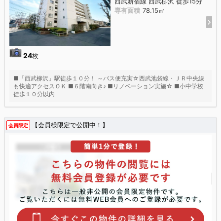
西武新宿線 西武柳沢 徒歩15分
専有面積
78.15㎡
24
枚
■「西武柳沢」駅徒歩１０分！ ～バス便充実☆西武池袋線・ＪＲ中央線
も快適アクセスＯＫ ■６階南向き♪ ■リノベーション実施☆ ■小中学校
徒歩１０分以内
【会員様限定で公開中！】
会員限定