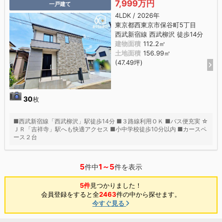
7,999万円
一戸建て
4LDK / 2026年
東京都西東京市保谷町5丁目
西武新宿線 西武柳沢 徒歩14分
建物面積
112.2㎡
土地面積
156.99㎡
(47.49坪)
30
枚
■西武新宿線「西武柳沢」駅徒歩14分 ■３路線利用ＯＫ ■バス便充実 ☆
ＪＲ「吉祥寺」駅へも快適アクセス ■小中学校徒歩10分以内 ■カースペ
ース２台
5
1～5
件中
件を表示
5件
見つかりました！
会員登録をすると全
2463
件の中から探せます。
今すぐ見る