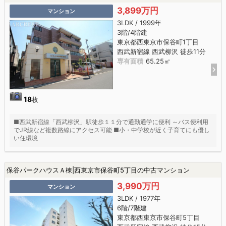
3,899万円
マンション
3LDK / 1999年
3階/4階建
東京都西東京市保谷町1丁目
西武新宿線 西武柳沢 徒歩11分
専有面積
65.25㎡
18
枚
■西武新宿線「西武柳沢」駅徒歩１１分で通勤通学に便利 ～バス便利用
でJR線など複数路線にアクセス可能 ■小・中学校が近く子育てにも優し
い住環境
保谷パークハウスＡ棟|西東京市保谷町5丁目の中古マンション
3,990万円
マンション
3LDK / 1977年
6階/7階建
東京都西東京市保谷町5丁目