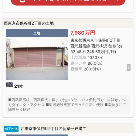
西東京市保谷町2丁目の土地
7,980万円
土地
東京都西東京市保谷町2丁目
西武新宿線 西武柳沢 徒歩3分
32.48坪(245.69万円 /坪)
土地面積
107.37㎡
建ぺい率
80.0(%)
容積率
200.0(%)
21
枚
■西武新宿線「西武柳沢」駅まで徒歩３分 ～バス便利用で「吉祥寺」へ
もダイレクトアクセス ■周辺施設充実で日々の生活に便利 ■南向きにて
陽当たり良好
西東京市保谷町5丁目の新築一戸建て
値下がり