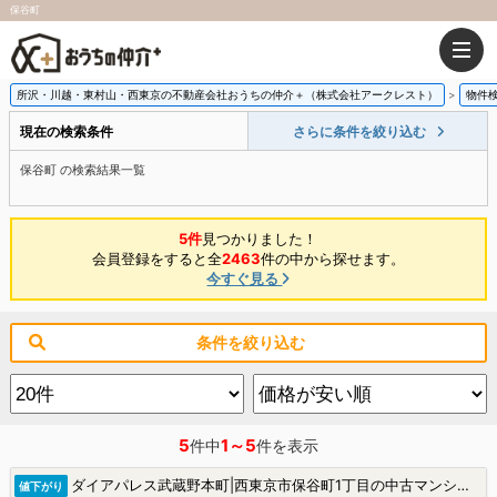
保谷町
所沢・川越・東村山・西東京の不動産会社おうちの仲介＋（株式会社アークレスト）
物件
現在の検索条件
さらに条件を絞り込む
保谷町 の検索結果一覧
5件
見つかりました！
会員登録をすると全
2463
件の中から探せます。
今すぐ見る
条件を絞り込む
5
1～5
件中
件を表示
ダイアパレス武蔵野本町|西東京市保谷町1丁目の中古マンション
値下がり