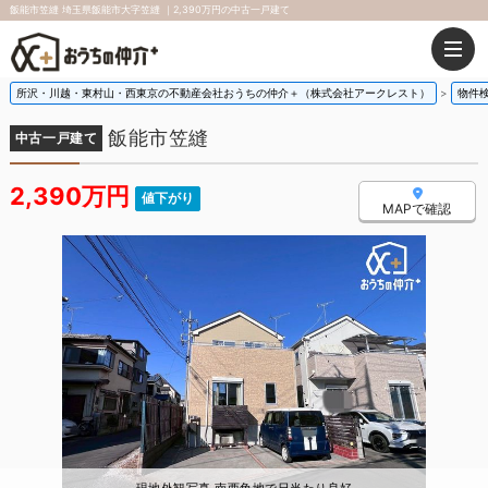
飯能市笠縫 埼玉県飯能市大字笠縫 ｜2,390万円の中古一戸建て
所沢・川越・東村山・西東京の不動産会社おうちの仲介＋（株式会社アークレスト）
物件
飯能市笠縫
中古一戸建て
2,390万円
値下がり
MAPで確認