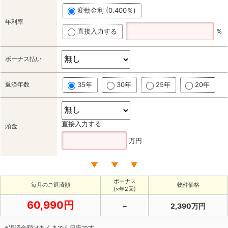
変動金利 (0.400％)
年利率
直接入力する
％
ボーナス払い
返済年数
35年
30年
25年
20年
直接入力する
頭金
万円
ボーナス
毎月のご返済額
物件価格
(×年2回)
60,990円
－
2,390万円
※返済金額はあくまでも目安です。