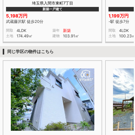
埼玉県入間市東町7丁目
新築一戸建て
5,198万円
1,199万円
武蔵藤沢駅 徒歩20分
-駅 徒歩7分
間取
4LDK
築年
新築
間取
4LDK
土地
174.49㎡
建物
103.91㎡
土地
100.23
同じ学区の物件はこちら