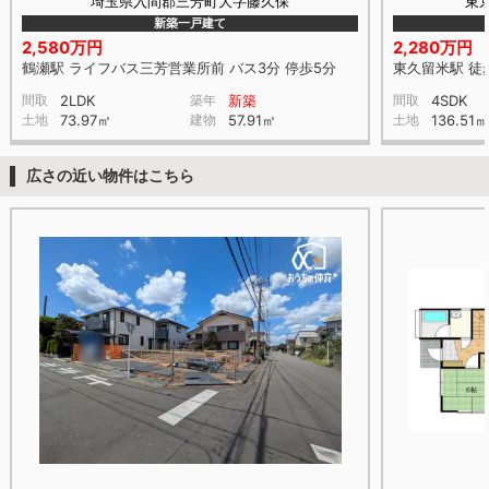
埼玉県入間郡三芳町大字藤久保
東
新築一戸建て
2,580万円
2,280万円
鶴瀬駅 ライフバス三芳営業所前 バス3分 停歩5分
東久留米駅 徒
間取
2LDK
築年
新築
間取
4SDK
土地
73.97㎡
建物
57.91㎡
土地
136.51㎡
広さの近い物件はこちら