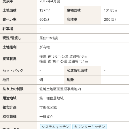
完成年
2017年4月築
土地面積
137m²
建物面積
101.85㎡
建ぺい率
60(%)
容積率
200(%)
駐車場
-
現況/引渡し
居住中/相談
土地権利
所有権
接道: 南 5.6ｍ 公道 道路幅: 6ｍ
接道状況
接道: 西 18ｍ 公道 道路幅: 5.1ｍ
セットバック
-
私道負担面積
-
地目
畑
地勢
法令上の制限
笠縫土地区画整理事業地内
用途地域
第一種住居地域
都市計画
市街化区域
取引態様
一般媒介
システムキッチン
カウンターキッチン