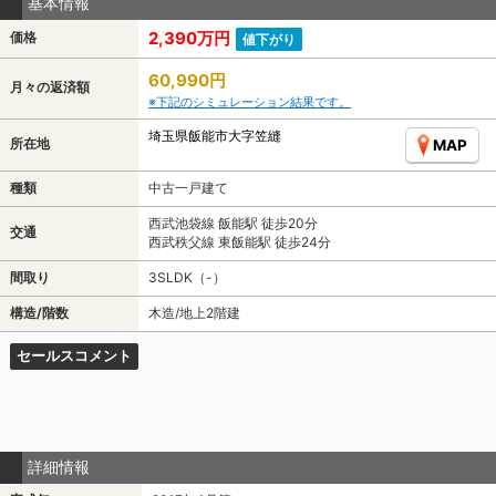
基本情報
2,390万円
価格
値下がり
60,990円
月々の返済額
※下記のシミュレーション結果です。
埼玉県飯能市大字笠縫
所在地
MAP
種類
中古一戸建て
西武池袋線 飯能駅 徒歩20分
交通
西武秩父線 東飯能駅 徒歩24分
間取り
3SLDK（-）
構造/階数
木造/地上2階建
セールスコメント
詳細情報