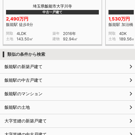
埼玉県飯能市大字川寺
中古一戸建て
2,490万円
1,530万円
飯能駅 徒歩8分
飯能駅 加治橋 
間取
4LDK
築年
2016年
間取
4DK
土地
143.50㎡
建物
92.94㎡
土地
189.56
類似の条件から検索
飯能駅の新築戸建て
飯能駅の中古戸建て
飯能駅のマンション
飯能駅の土地
大字笠縫の新築戸建て
大字笠縫の中古戸建て