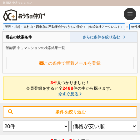
飯能駅 中古マンション
所沢・川越・東村山・西東京の不動産会社おうちの仲介＋（株式会社アークレスト）
物件
現在の検索条件
さらに条件を絞り込む
飯能駅 中古マンションの検索結果一覧
この条件で新着メールを登録
3件
見つかりました！
会員登録をすると全
2488
件の中から探せます。
今すぐ見る
条件を絞り込む