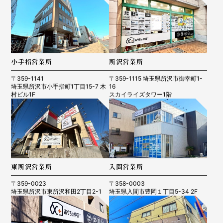
小手指営業所
所沢営業所
〒359-1141
〒359-1115 埼玉県所沢市御幸町1-
埼玉県所沢市小手指町1丁目15-7 木
16
村ビル1F
スカイライズタワー1階
東所沢営業所
入間営業所
〒359-0023
〒358-0003
埼玉県所沢市東所沢和田2丁目2-1
埼玉県入間市豊岡１丁目5-34 2F