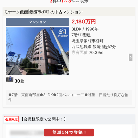
3
1～3
件中
件を表示
モナーク飯能|飯能市柳町 の中古マンション
2,180万円
マンション
3LDK / 1996年
7階/11階建
埼玉県飯能市柳町
西武池袋線 飯能 徒歩7分
専有面積
70.39㎡
30
枚
●7階 東南角部屋●3LDK●2面バルコニー二●眺望・日当たり良好な物
件
【会員様限定で公開中！】
会員限定