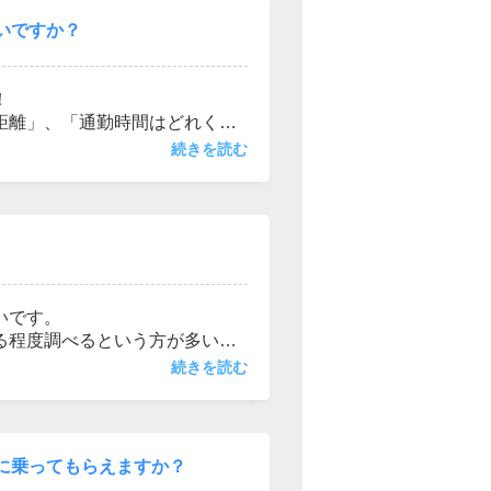
ご案内をします。
いですか？
！
距離」、「通勤時間はどれくら
「新築か中古か」など考える事は
続きを読む
あげてみましょう。
【これは重視する】、【これは譲
なると思います。
いです。
る程度調べるという方が多いの
続きを読む
ら決めるとか特に気にする必要
まで全力でサポートさせていた
に乗ってもらえますか？