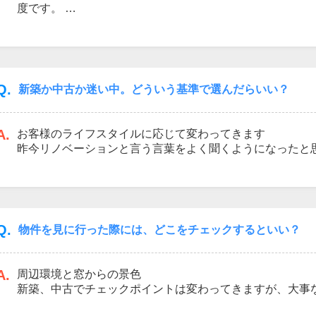
度です。
少ししか時間がないけど資料だけ見てみたい、お子様の習
い、じっくりと話を聞いたあとに内覧をしたい等、お客様
て頂きます♪
Q.
新築か中古か迷い中。どういう基準で選んだらいい？
A.
お客様のライフスタイルに応じて変わってきます
昨今リノベーションと言う言葉をよく聞くようになったと
リノベーションをして好みのお家を作っていくスタイルで
保証面、長くこれから住むにあたっては、新築戸建がオス
できていますので当面の設備費は考えなくて大丈夫です。
ね。
Q.
物件を見に行った際には、どこをチェックするといい？
A.
周辺環境と窓からの景色
新築、中古でチェックポイントは変わってきますが、大事
るという視点で見ることだと思います。そこのお家で毎日