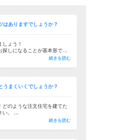
ツはありますでしょうか？
西東京市
東村山市
東大和市
清瀬市
ましょう！
お探しになることが基本形です
を進めることもご検討いただけ
続きを読む
えが出来るよう最高のサポート
とうまくいくでしょうか？
！どのような注文住宅を建てた
さい。
金やローンの組み立てを提案さ
続きを読む
いくと思います。
ーがございます。お探しの際に