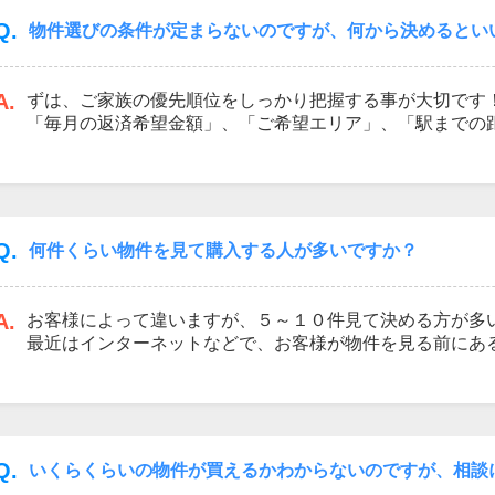
は“家づくり”のプロと“土地探し”のプロがタッグを組んで
Q.
物件選びの条件が定まらないのですが、何から決めるとい
A.
ずは、ご家族の優先順位をしっかり把握する事が大切です
「毎月の返済希望金額」、「ご希望エリア」、「駅までの
いか」、「3LDKか4LDK」、「戸建かマンションか」、
沢山御座います。
その中でご家族全員で、【ここは譲れない】という項目を
一般的には、「価格」「立地」「広さ」の3点について、
歩する】というポイントを決めると、条件が定まりやすく
Q.
何件くらい物件を見て購入する人が多いですか？
A.
お客様によって違いますが、５～１０件見て決める方が多
最近はインターネットなどで、お客様が物件を見る前にあ
で、実際にご覧になる物件はあまり多くはありません。
ただし、お客様の考え方にもよってきますから、何件見た
はありません！！
私たちはお客様にとって最高の物件が見つかるよう、最後
だきます！！
Q.
いくらくらいの物件が買えるかわからないのですが、相談