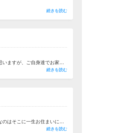
い事の前に物件の内覧だけした
続きを読む
のご都合にあわせてご対応させ
思いますが、ご自身達でお家の
すと中古物件がオススメです。
続きを読む
スメです。すべてが新し設備で
見た目も中身も綺麗ですから
なのはそこに一生お住まいにな
寝て起きてをするわけですの
続きを読む