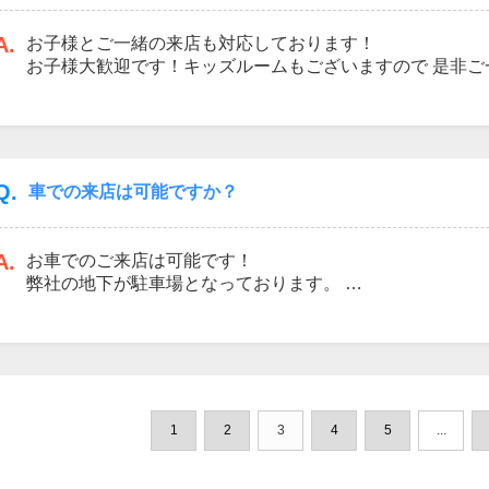
A.
お子様とご一緒の来店も対応しております！
お子様大歓迎です！キッズルームもございますので 是非ご
Q.
車での来店は可能ですか？
A.
お車でのご来店は可能です！
弊社の地下が駐車場となっております。
「埼玉りそな」「マルエツ」「商店会」と看板がある所は
です。
1
2
3
4
5
...