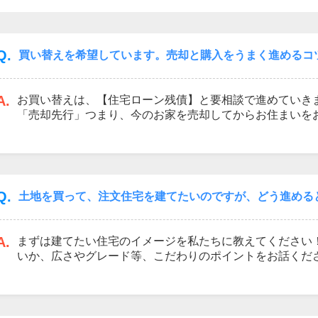
Q.
買い替えを希望しています。売却と購入をうまく進めるコ
山市
ふじみ野市
富士見市
志木市
新座市
朝霞市
A.
お買い替えは、【住宅ローン残債】と要相談で進めていき
「売却先行」つまり、今のお家を売却してからお住まいを
が、現在の住宅ローンを持ちながら次の住宅ローンの計画
ます。
当社は、お買い換え相談のお手伝いは得意です！
提携業者の買取保証制度があり、お客様が安心してお買替
を致します。
Q.
土地を買って、注文住宅を建てたいのですが、どう進める
A.
まずは建てたい住宅のイメージを私たちに教えてください
いか、広さやグレード等、こだわりのポイントをお話くだ
ご希望を踏まえながら、おおよその建築費用を算出し、資
せていただきます。
その上で、土地案件をご紹介させていただければ、うまく
当社グループ会社には【おうちLABO】という住宅メーカ