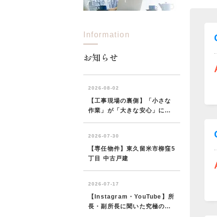
Information
所沢市
川越市
入間市
飯能市
狭
東久留米市
小平市
練馬区
お知らせ