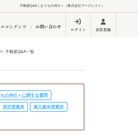
不動産Q&A｜おうちの仲介＋（株式会社アークレスト）
ャルコンテンツ
お問い合わせ
ログイン
会員登録
不動産Q&A一覧
ペーン
フォーム
インフォメーション
ブログ
うちの仲介＋に関する質問
東久留米営業所
所沢営業所
東久留米営業所
するメリット
市
練馬区