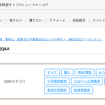
用特設サイト
ニュースルーム
い
売りたい
建てたい
リフォーム
会社紹介
スペシ
越・東村山・西東京の不動産会社おうちの仲介＋（株式会社アークレスト）
情報
町名から探す
売却成功実績
売却査定依頼
おうちパークくらぶ
【埼玉】補助金・助成金
お客様の声
お気に入り
よくある質問
なんでもご相談
レンタルスペース
創業の想い
閲覧履歴
売却コラム
プライバシーポリシー
【東京】補助金・助成金
総合不動産の強み
期間限定キャン
検索履歴
査定依頼
Q&A
すべて
購入
売却/買取
お
件
営業所
産買取
リノベーション済み物件
空き家
入間営業所
リースバック
ひばりケ丘営業所
秋津営業所
Q&Aカテゴリ
小手指営業所
ひばりヶ丘営業所
東所沢営業所
秋津営業所
関
入間市
おうちパークグループの強み
8代疾病保証付き住宅ローン
狭山市
富士見市
団体信用保険
新座市
購入
清瀬