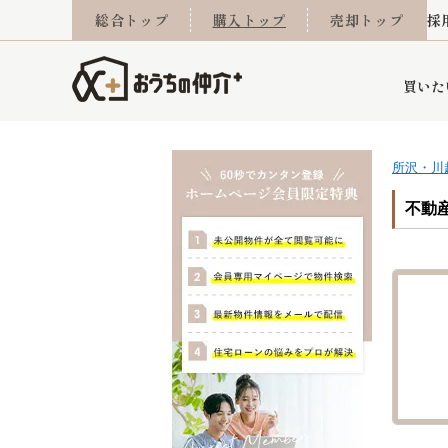
総合トップ
購入トップ
売却トップ
採
買いた
所沢・川
詳細条件から探す
不動産売却専門館
会社概要
不動産Q&A
ご来店予約
おうちLABO
おうちのリフォーム
スタッフ紹介
オンライン相談予約
マンションカタログ
建築事例
学区から探す
売却査定実績
リフォーム事例
採用
不動産
当社お預かり物件
相続
小手指営業所
住み替え
所沢営業所
グループ会社施工物
離婚
東所沢
不動
今月の住宅ローン金利
西東京市
おうちLABO
東久留米市
おうちのリフォーム
当社提携金融機
東村山市