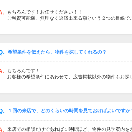
A.
もちろんです！お任せください！！
ご融資可能額、無理なく返済出来る額という２つの目線で
【自己資金が少ない】、【勤続年数が短い】、【現在借入
などの方、住宅ローン審査の融資の承認をいただいた事例
お気軽にご相談ください♪
Q.
希望条件を伝えたら、物件を探してくれるの？
A.
もちろんです！
お客様の希望条件にあわせて、広告掲載以外の物件もお探
アークレスト所沢営業所では最新の情報を取り揃えており
ご希望のエリア・ご予算・広さ・間取りなど、おおよその
迅速に対応致します！
Q.
１回の来店で、どのくらいの時間を見ておけばよいですか
A.
来店での相談だけであれば１時間ほど、物件の見学案内を