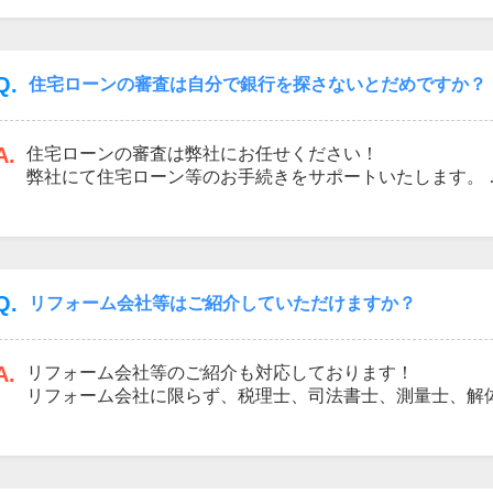
で、周辺環境、窓からの景色等が大事になってくると思い
に越したことはないです。少なからず今住んでいる環境と
の生活をイメージしながら見て頂ければと思います。
Q.
住宅ローンの審査は自分で銀行を探さないとだめですか？
A.
住宅ローンの審査は弊社にお任せください！
弊社にて住宅ローン等のお手続きをサポートいたします。
必要書類のご案内や、お手続き等のご融資実行までしっか
安心ください。
Q.
リフォーム会社等はご紹介していただけますか？
A.
リフォーム会社等のご紹介も対応しております！
リフォーム会社に限らず、税理士、司法書士、測量士、解
柔軟にご対応させていただきますので、お気軽にご相談く