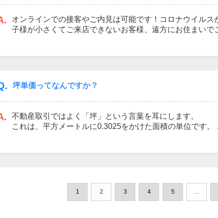
A.
オンラインでの接客やご内見は可能です！コロナウイルス
子様が小さくてご来店できないお客様、遠方にお住まいで
ラインでのご対応を行っております！当社では「Zoom」
手間なく接続できるサービスを利用しております！オンラ
に当社へご相談くださいませ！
Q.
坪単価ってなんですか？
A.
不動産取引ではよく「坪」という言葉を耳にします。
これは、平方メートルに0.3025をかけた面積の単位です。
売買価格を物件の坪数で割った単価が坪単価です。
100㎡、1,500万の土地の坪単価は、
15,000,000÷（100×0.3025）＝500,000円／坪 となりま
1
2
3
4
5
...