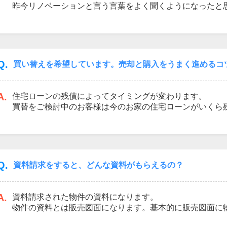
昨今リノベーションと言う言葉をよく聞くようになったと
リノベーションをして好みのお家を作っていくスタイルで
保証面、長くこれから住むにあたっては、新築戸建がオス
できていますので当面の設備費は考えなくて大丈夫だと思
すからね。
Q.
買い替えを希望しています。売却と購入をうまく進めるコ
A.
住宅ローンの残債によってタイミングが変わります。
買替をご検討中のお客様は今のお家の住宅ローンがいくら
た方がいいです。残りのローンの状況に応じてタイミング
るのか、同時に進めていかなければいけないのかで大分変
まいを売却されるのであれば査定も先にしなくてはいけま
まずは査定をされてみてはいかがでしょうか。
Q.
資料請求をすると、どんな資料がもらえるの？
A.
資料請求された物件の資料になります。
物件の資料とは販売図面になります。基本的に販売図面に
ております。他に平面図、立面図、配置図、測量図といっ