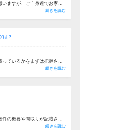
思いますが、ご自身達でお家の
すと中古物件がオススメです。
続きを読む
スメです。すべてが新し設備で
います。見た目も中身も綺麗で
ツは？
残っているかをまずは把握され
が異なります。購入先行ででき
続きを読む
わってきます。当然、今のお住
せん。買替をご希望の場合には
物件の概要や間取りが記載され
た資料がございますが、そこま
続きを読む