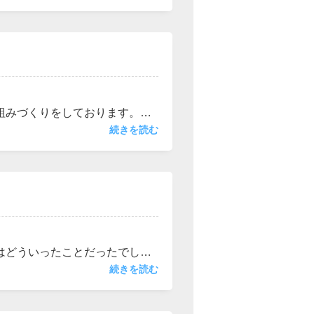
ご希望の資料があれば担当スタ
組みづくりをしております。日
います。お互いにストレスにな
続きを読む
は担当スタッフ又は電話口の者
）場合もご相談頂ければ対応さ
はどういったことだったでしょ
です。又、物件と物件を見比べ
続きを読む
でいるイメージがしやすいく判