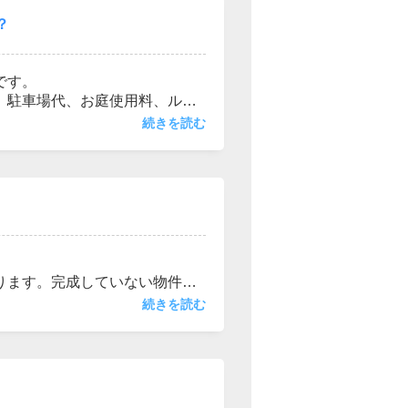
？
です。
、駐車場代、お庭使用料、ルー
手入れへの意識は少なくて済み
続きを読む
掛かりませんが修繕費は定期的
所があります。ここでは簡単に
山あります。
ります。完成していない物件に
。例外を言うと色々とありま
続きを読む
。居住中の物件は居住者が引越
週間～２週間引越しの猶予があ
はスタッフへご相談下さい。