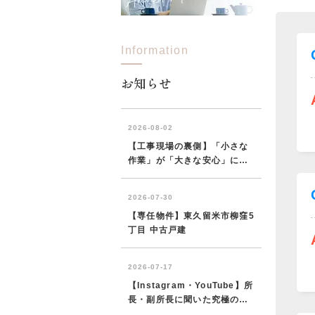
Information
所沢市
川越市
入間市
飯能市
狭
東久留米市
小平市
練馬区
お知らせ