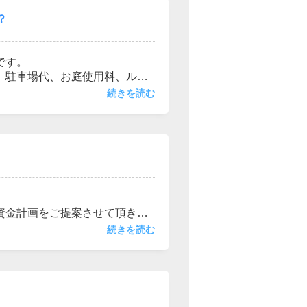
？
です。
、駐車場代、お庭使用料、ルー
手入れへの意識は少なくて済み
続きを読む
掛かりませんが修繕費は定期的
所があります。ここでは簡単に
あります。センチュリー21ア
からも相談させて頂ておりま
資金計画をご提案させて頂きま
お気軽にご相談ください。
続きを読む