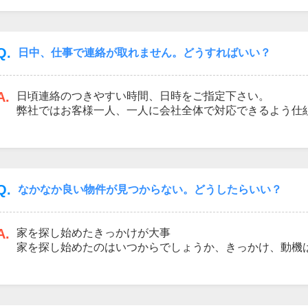
でご希望された場合のみご提供をさせて頂いております。
ッフまでお伝え頂ければと思います。
Q.
日中、仕事で連絡が取れません。どうすればいい？
A.
日頃連絡のつきやすい時間、日時をご指定下さい。
弊社ではお客様一人、一人に会社全体で対応できるよう仕
時のご指定がない場合は、弊社の感覚でご連絡をしてしま
らない対応を優先させて頂きたいので、ご希望がある場合
に伝えて下さい。又、昼夜が逆転している（仕事が夜勤等
せて頂きます。
Q.
なかなか良い物件が見つからない。どうしたらいい？
A.
家を探し始めたきっかけが大事
家を探し始めたのはいつからでしょうか、きっかけ、動機
うか。原点を思い返すことが方向性を決めていくには大切
ていませんか？今のお住いと見比べるて考えていくと住ん
断しやすくなります。