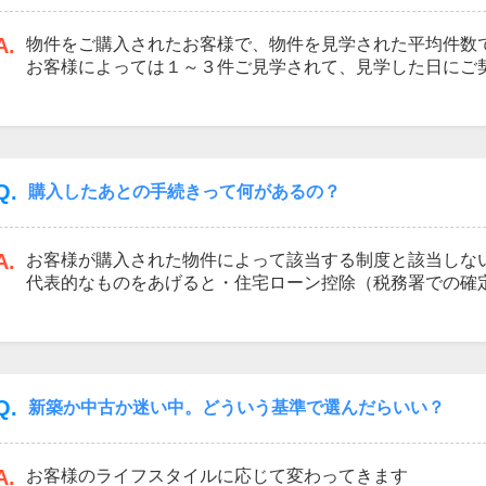
A.
物件をご購入されたお客様で、物件を見学された平均件数
お客様によっては１～３件ご見学されて、見学した日にご
います。一方で１年近く沢山の物件をご見学いただき、ご
います。実際に沢山の物件を見てしまい、気に入っていた
もございます。私共は、多くのお客様とお会いし、沢山の
に迷われた時には、お気軽にご相談下さい。
Q.
購入したあとの手続きって何があるの？
A.
お客様が購入された物件によって該当する制度と該当しな
代表的なものをあげると・住宅ローン控除（税務署での確
金 （すまい給付金窓口での手続き又は、資料の郵送）・
交通省ホームページでご確認下さい。）こちらの制度につ
が必要になります。又、各制度については、適用期間がご
国の制度は頻繁に変わりますので、その都度ご確認、ご相
Q.
新築か中古か迷い中。どういう基準で選んだらいい？
A.
お客様のライフスタイルに応じて変わってきます