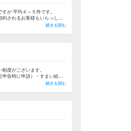
ですが 平均４～５件です。
契約されるお客様もいらっしゃ
契約されたお客様もいらっしゃ
続きを読む
物件を買い逃してしまうケース
物件を見ております。物件探し
い制度がございます。
定申告時に申請）・すまい給付
次世代住宅ポイント制度（国土
続きを読む
いては、お客様自身での手続き
ざいますので、ご注意下さい。
談下さい。