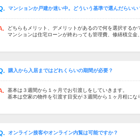
Q.
マンションか戸建か迷い中。どういう基準で選んだらいい
A.
どちらもメリット、デメリットがあるので何を選択するか
マンションは住宅ローンが終わっても管理費、修繕積立金
フバルコニー使用料等が掛かる代わりに防犯面や外観のお
ます。戸建はマンションの様に積み立てるお金や使用料は
にかかります。又、防犯面がマンションに比べると不安な
比べてみましたが他にも両方のメリット、デメリットは沢
Q.
購入から入居まではどれくらいの期間が必要？
A.
基本は３週間から１ヶ月でお引渡しをしていきます。
基本は空家の物件を引渡す目安が３週間から１ヶ月程にな
関しては完成してから１週間～２週間位が目安となります
す。当日に契約、決済、引渡を行ったケースもございます
しをしないといけないので、ほとんどが決済をしてから１
り、売主が引越しを終えてからの引渡しとなります。詳細
Q.
オンライン接客やオンライン内覧は可能ですか？