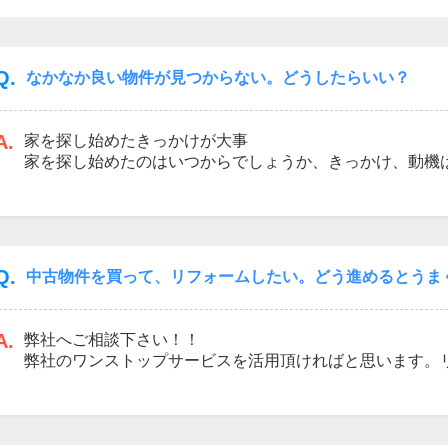
Q.
なかなか良い物件が見つからない。どうしたらいい？
山市
ふじみ野市
富士見市
志木市
新座市
朝霞市
A.
家を探し始めたきっかけが大事
家を探し始めたのはいつからでしょうか、きっかけ、動機
うか。原点を思い返すことが方向性を決めていくには大切
ていませんか？今のお住いと見比べるて考えていくと住ん
断しやすくなります。
Q.
中古物件を買って、リフォームしたい。どう進めるとうま
A.
弊社へご相談下さい！！
弊社のワンストップサービスを活用頂ければと思います。
話しをさせて頂きます。住宅ローンとリフォーム代金のロ
談も受け付けております。まずはセンチュリー21アークレ
さい。