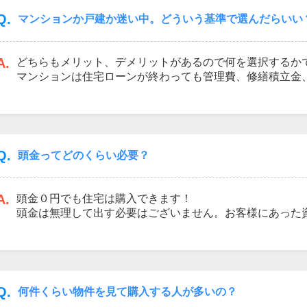
Q.
マンションか戸建か迷い中。どういう基準で選んだらいい
A.
どちらもメリット、デメリットがあるので何を選択するか
マンションは住宅ローンが終わっても管理費、修繕積立金
フバルコニー使用料等が掛かる代わりに防犯面や外観のお
ます。戸建はマンションの様に積み立てるお金や使用料は
にかかります。又、防犯面がマンションに比べると不安な
比べてみましたが他にも両方のメリット、デメリットは沢山
ークレスト 所沢営業所ではマンションと戸建の比較の話
Q.
頭金ってどのくらい必要？
す。お気軽にお問合せ下さい。
A.
頭金０円でも住宅は購入できます！
頭金は無理して出す必要はございません。お客様にあった
す。又、契約時の手付金は現金で必要となります。詳細は
Q.
何件くらい物件を見て購入する人が多いの？