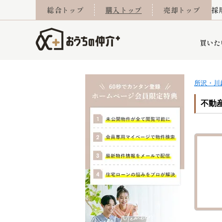
総合トップ
購入トップ
売却トップ
採
買いた
所沢・川
詳細条件から探す
不動産売却専門館
会社概要
不動産Q&A
ご来店予約
おうちLABO
おうちのリフォーム
スタッフ紹介
オンライン相談予約
マンションカタログ
建築事例
学区から探す
売却査定実績
リフォーム事例
採用
不動産
当社お預かり物件
相続
小手指営業所
住み替え
所沢営業所
グループ会社施工物
離婚
東所沢
不動
今月の住宅ローン金利
西東京市
おうちLABO
東久留米市
おうちのリフォーム
当社提携金融機
東村山市