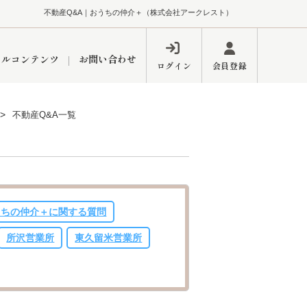
不動産Q&A｜おうちの仲介＋（株式会社アークレスト）
ャルコンテンツ
お問い合わせ
ログイン
会員登録
不動産Q&A一覧
ペーン
フォーム
インフォメーション
ブログ
うちの仲介＋に関する質問
東久留米営業所
所沢営業所
東久留米営業所
するメリット
市
練馬区