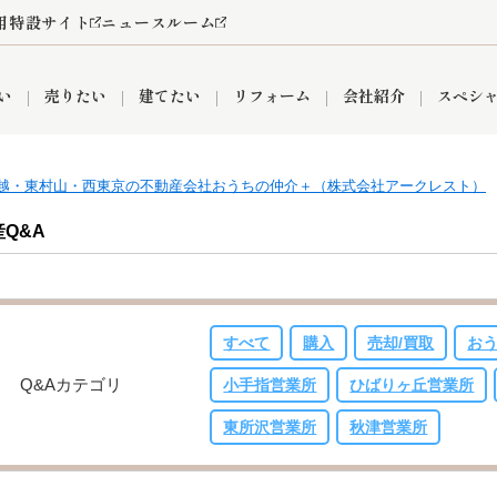
用特設サイト
ニュースルーム
い
売りたい
建てたい
リフォーム
会社紹介
スペシ
越・東村山・西東京の不動産会社おうちの仲介＋（株式会社アークレスト）
情報
町名から探す
売却成功実績
売却査定依頼
おうちパークくらぶ
【埼玉】補助金・助成金
お客様の声
お気に入り
よくある質問
なんでもご相談
レンタルスペース
創業の想い
閲覧履歴
売却コラム
プライバシーポリシー
【東京】補助金・助成金
総合不動産の強み
期間限定キャン
検索履歴
査定依頼
Q&A
すべて
購入
売却/買取
お
件
営業所
産買取
リノベーション済み物件
空き家
入間営業所
リースバック
ひばりケ丘営業所
秋津営業所
Q&Aカテゴリ
小手指営業所
ひばりヶ丘営業所
東所沢営業所
秋津営業所
関
入間市
おうちパークグループの強み
8代疾病保証付き住宅ローン
狭山市
富士見市
団体信用保険
新座市
購入
清瀬