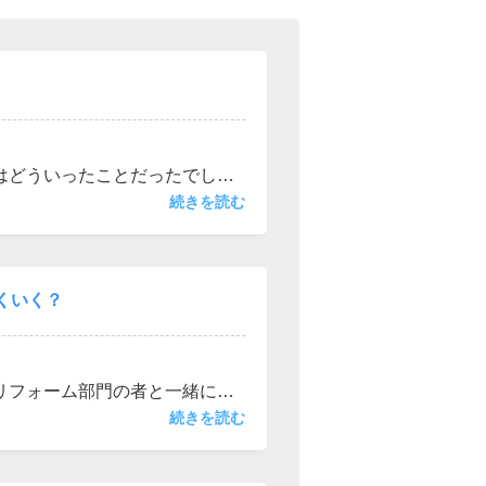
西東京市
東村山市
東大和市
清瀬市
はどういったことだったでしょ
です。又、物件と物件を見比べ
続きを読む
でいるイメージがしやすいく判
くいく？
リフォーム部門の者と一緒にお
ーンを一緒に組みたい等のご相
続きを読む
スト 所沢営業所にご相談くだ