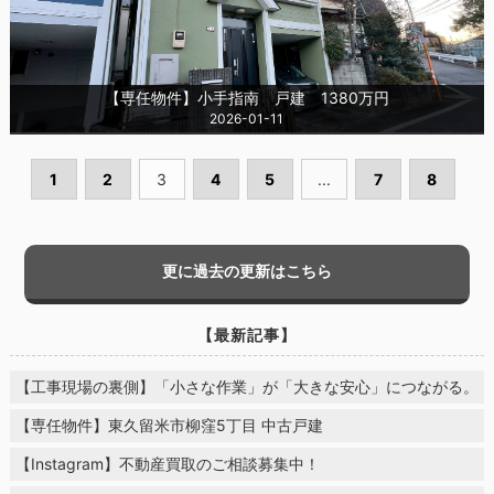
【専任物件】小手指南 戸建 1380万円
2026-01-11
1
2
3
4
5
...
7
8
更に過去の更新はこちら
【最新記事】
【工事現場の裏側】「小さな作業」が「大きな安心」につながる。
【専任物件】東久留米市柳窪5丁目 中古戸建
【Instagram】不動産買取のご相談募集中！