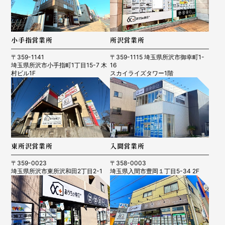
小手指営業所
所沢営業所
〒359-1141
〒359-1115 埼玉県所沢市御幸町1-
埼玉県所沢市小手指町1丁目15-7 木
16
村ビル1F
スカイライズタワー1階
東所沢営業所
入間営業所
〒359-0023
〒358-0003
埼玉県所沢市東所沢和田2丁目2-1
埼玉県入間市豊岡１丁目5-34 2F