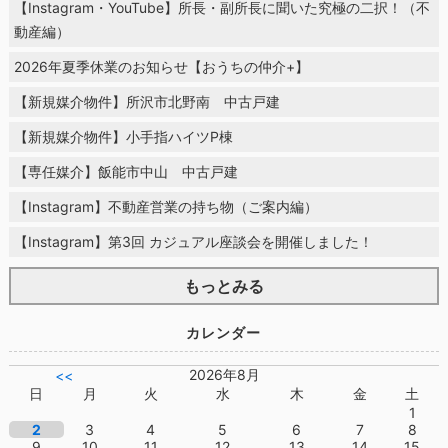
【Instagram・YouTube】所長・副所長に聞いた究極の二択！（不
動産編）
2026年夏季休業のお知らせ【おうちの仲介+】
【新規媒介物件】所沢市北野南 中古戸建
【新規媒介物件】小手指ハイツP棟
【専任媒介】飯能市中山 中古戸建
【Instagram】不動産営業の持ち物（ご案内編）
【Instagram】第3回 カジュアル座談会を開催しました！
もっとみる
カレンダー
2026年8月
<<
日
月
火
水
木
金
土
1
2
3
4
5
6
7
8
9
10
11
12
13
14
15