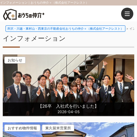
インフォメーション｜おうちの仲介＋（株式会社アークレスト）
所沢・川越・東村山・西東京の不動産会社おうちの仲介＋（株式会社アークレスト）
イン
インフォメーション
お知らせ
【26卒 入社式を行いました】
2026-04-05
おすすめ物件情報
東久留米営業所