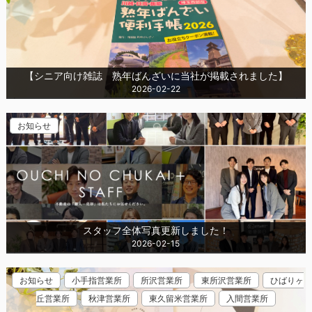
【シニア向け雑誌 熟年ばんざいに当社が掲載されました】
2026-02-22
お知らせ
スタッフ全体写真更新しました！
2026-02-15
お知らせ
小手指営業所
所沢営業所
東所沢営業所
ひばりヶ
丘営業所
秋津営業所
東久留米営業所
入間営業所