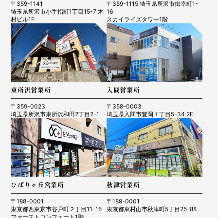
〒359-1141
〒359-1115 埼玉県所沢市御幸町1-
埼玉県所沢市小手指町1丁目15-7 木
16
村ビル1F
スカイライズタワー1階
東所沢営業所
入間営業所
〒359-0023
〒358-0003
埼玉県所沢市東所沢和田2丁目2-1
埼玉県入間市豊岡１丁目5-34 2F
ひばりヶ丘営業所
秋津営業所
〒188-0001
〒189-0001
東京都西東京市谷戸町２丁目11-15
東京都東村山市秋津町5丁目25-88
ファーストコンフォート1階