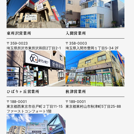
東所沢営業所
入間営業所
〒359-0023
〒358-0003
埼玉県所沢市東所沢和田2丁目2-1
埼玉県入間市豊岡１丁目5-34 2F
ひばりヶ丘営業所
秋津営業所
〒188-0001
〒189-0001
東京都西東京市谷戸町２丁目11-15
東京都東村山市秋津町5丁目25-88
ファーストコンフォート1階