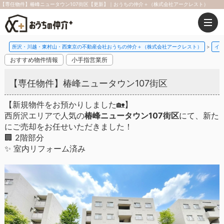
【専任物件】椿峰ニュータウン107街区【更新】｜おうちの仲介＋（株式会社アークレスト）
所沢・川越・東村山・西東京の不動産会社おうちの仲介＋（株式会社アークレスト）
イ
おすすめ物件情報
小手指営業所
【専任物件】椿峰ニュータウン107街区
【新規物件をお預かりしました🏡】
西所沢エリアで人気の
椿峰ニュータウン107街区
にて、新た
にご売却をお任せいただきました！
🏢 2階部分
✨ 室内リフォーム済み