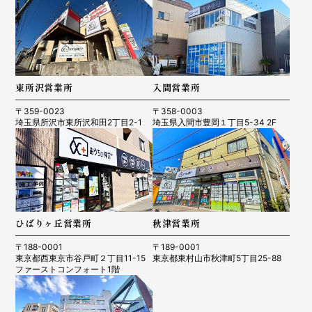
東所沢営業所
入間営業所
〒359-0023
〒358-0003
埼玉県所沢市東所沢和田2丁目2-1
埼玉県入間市豊岡１丁目5-34 2F
ひばりヶ丘営業所
秋津営業所
〒188-0001
〒189-0001
東京都西東京市谷戸町２丁目11-15
東京都東村山市秋津町5丁目25-88
ファーストコンフォート1階