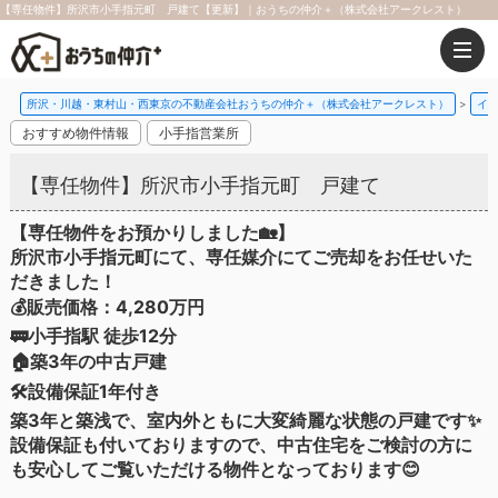
【専任物件】所沢市小手指元町 戸建て【更新】｜おうちの仲介＋（株式会社アークレスト）
所沢・川越・東村山・西東京の不動産会社おうちの仲介＋（株式会社アークレスト）
イ
おすすめ物件情報
小手指営業所
【専任物件】所沢市小手指元町 戸建て
【専任物件をお預かりしました🏡】
所沢市小手指元町にて、専任媒介にてご売却をお任せいた
だきました！
💰販売価格：4,280万円
🚃小手指駅 徒歩12分
🏠築3年の中古戸建
🛠設備保証1年付き
築3年と築浅で、室内外ともに大変綺麗な状態の戸建です✨
設備保証も付いておりますので、中古住宅をご検討の方に
も安心してご覧いただける物件となっております😊