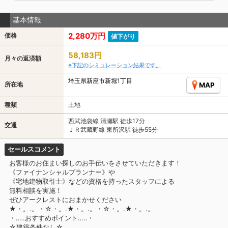
基本情報
2,280万円
価格
値下がり
58,183円
月々の返済額
※下記のシミュレーション結果です。
埼玉県新座市新堀1丁目
所在地
MAP
種類
土地
西武池袋線 清瀬駅 徒歩17分
交通
ＪＲ武蔵野線 東所沢駅 徒歩55分
セールスコメント
お客様のお住まい探しのお手伝いをさせていただきます！
《ファイナンシャルプランナー》や
《宅地建物取引士》などの資格を持ったスタッフによる
無料相談を実施！
ぜひアークレストにおまかせください
★・。.。・☆・。.★・。.。・☆・。.★・。.。
・‥…おすすめポイント…‥・
☆建築条件なし☆