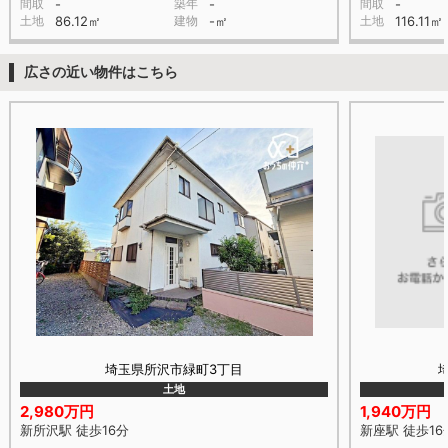
間取
-
築年
-
間取
-
土地
86.12㎡
建物
-㎡
土地
116.11㎡
広さの近い物件はこちら
埼玉県所沢市緑町3丁目
土地
2,980万円
1,940万円
新所沢駅 徒歩16分
新座駅 徒歩16