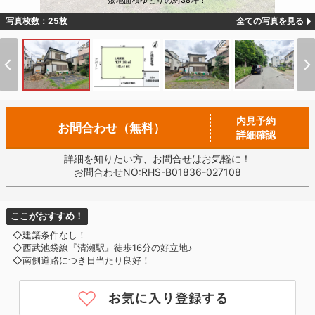
敷地面積ゆとりの約38坪！
写真枚数：25枚
全ての写真を見る
内見予約
お問合わせ（無料）
詳細確認
詳細を知りたい方、お問合せはお気軽に！
お問合わせNO:RHS-B01836-027108
ここがおすすめ！
◇建築条件なし！
◇西武池袋線『清瀬駅』徒歩16分の好立地♪
◇南側道路につき日当たり良好！