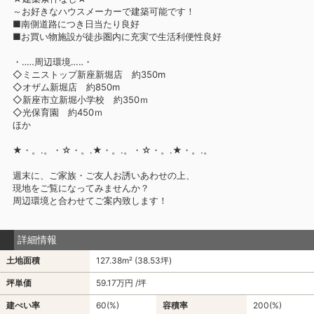
～お好きなハウスメーカーで建築可能です！
■南側道路につき日当たり良好
■お買い物施設が徒歩圏内に充実で生活利便性良好
・‥…周辺環境…‥・
◇ミニストップ新座新堀店 約350m
◇オザム新堀店 約850m
◇新座市立新堀小学校 約350ｍ
◇光保育園 約450ｍ
ほか
★・。.。・☆・。.★・。.。・☆・。.★・。.。
週末に、ご家族・ご友人お誘いあわせの上、
現地をご覧になってみませんか？
周辺環境と合わせてご案内致します！
詳細情報
土地面積
127.38m² (38.53坪)
坪単価
59.17万円 /坪
建ぺい率
60(%)
容積率
200(%)