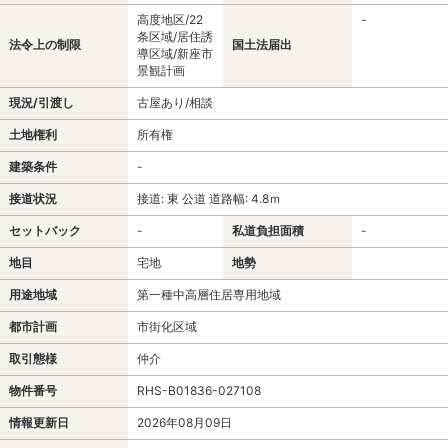
高度地区/22
-
条区域/居住誘
法令上の制限
国土法届出
導区域/新座市
景観計画
現況/引渡し
古屋あり/相談
土地権利
所有権
建築条件
-
接道状況
接道: 東 公道 道路幅: 4.8ｍ
セットバック
-
私道負担面積
-
地目
宅地
地勢
用途地域
第一種中高層住居専用地域
都市計画
市街化区域
取引態様
仲介
物件番号
RHS-B01836-027108
情報更新日
2026年08月09日