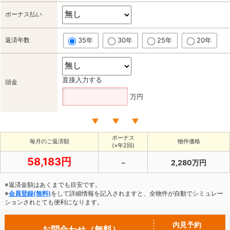
ボーナス払い
返済年数
35年
30年
25年
20年
直接入力する
頭金
万円
ボーナス
毎月のご返済額
物件価格
(×年2回)
58,183円
－
2,280万円
※返済金額はあくまでも目安です。
※
会員登録(無料)
をして詳細情報を記入されますと、全物件が自動でシミュレー
ションされとても便利になります。
内見予約
お問合わせ（無料）