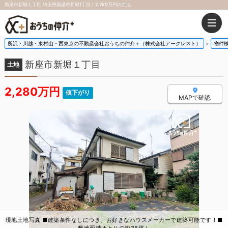
新座市新堀１丁目 埼玉県新座市新堀1丁目｜2,280万円の土地
所沢・川越・東村山・西東京の不動産会社おうちの仲介＋（株式会社アークレスト）
物件
新座市新堀１丁目
土地
2,280万円
値下がり
MAPで確認
現地土地写真 ■建築条件なしにつき、お好きなハウスメーカーで建築可能です！■