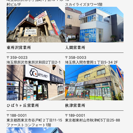
村ビル1F
スカイライズタワー1階
東所沢営業所
入間営業所
〒359-0023
〒358-0003
埼玉県所沢市東所沢和田2丁目2-1
埼玉県入間市豊岡１丁目5-34 2F
ひばりヶ丘営業所
秋津営業所
〒188-0001
〒189-0001
東京都西東京市谷戸町２丁目11-15
東京都東村山市秋津町5丁目25-88
ファーストコンフォート1階