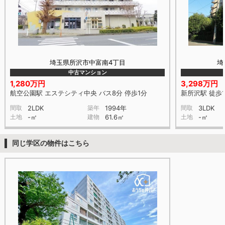
埼玉県所沢市中富南4丁目
埼
中古マンション
1,280万円
3,298万円
航空公園駅 エステシティ中央 バス8分 停歩1分
新所沢駅 徒歩1
間取
2LDK
築年
1994年
間取
3LDK
土地
-㎡
建物
61.6㎡
土地
-㎡
同じ学区の物件はこちら