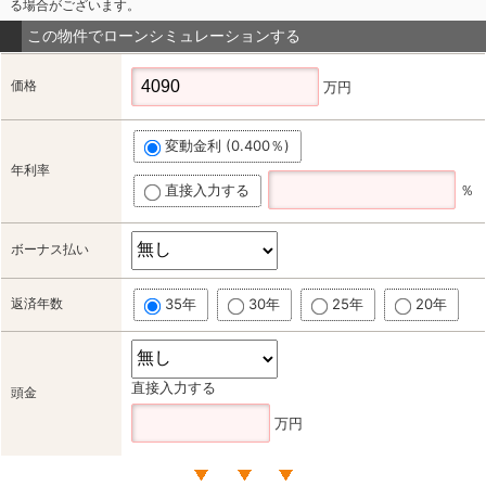
る場合がございます。
この物件でローンシミュレーションする
価格
万円
変動金利 (0.400％)
年利率
直接入力する
％
ボーナス払い
返済年数
35年
30年
25年
20年
直接入力する
頭金
万円