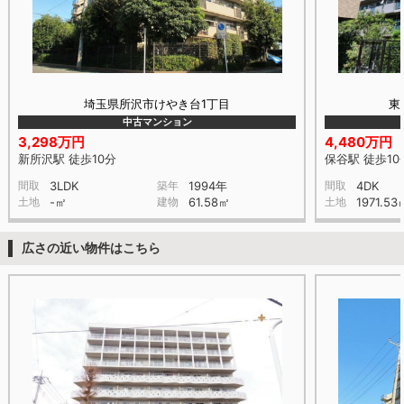
埼玉県所沢市けやき台1丁目
東
中古マンション
3,298万円
4,480万円
新所沢駅 徒歩10分
保谷駅 徒歩10
間取
3LDK
築年
1994年
間取
4DK
土地
-㎡
建物
61.58㎡
土地
1971.53
広さの近い物件はこちら