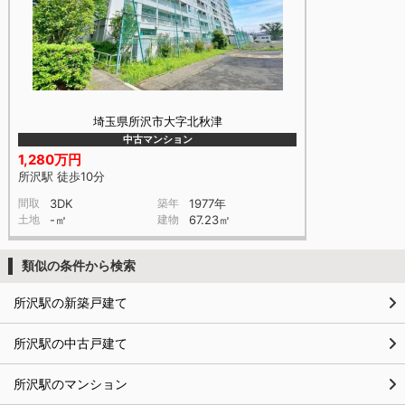
埼玉県所沢市大字北秋津
中古マンション
1,280万円
所沢駅 徒歩10分
間取
3DK
築年
1977年
土地
-㎡
建物
67.23㎡
類似の条件から検索
所沢駅の新築戸建て
所沢駅の中古戸建て
所沢駅のマンション