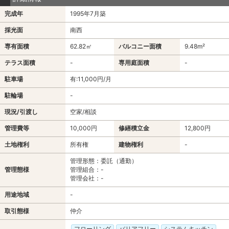
完成年
1995年7月築
採光面
南西
専有面積
62.82㎡
バルコニー面積
9.48m²
テラス面積
-
専用庭面積
-
駐車場
有:11,000円/月
駐輪場
-
現況/引渡し
空家/相談
管理費等
10,000円
修繕積立金
12,800円
土地権利
所有権
建物権利
-
管理形態：委託（通勤）
管理態様
管理組合：-
管理会社：-
用途地域
-
取引態様
仲介
フローリング
バリアフリー
システムキッチン