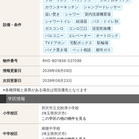
カウンターキッチン
シャンプードレッサー
追い焚き
シャワー
室内洗濯機置場
シャワートイレ
給湯器
バス・トイレ別
設備・条件
ガスコンロ
コンロ三口
浴室乾燥機
バルコニー
エレベーター
オートロック
TVドアホン
宅配ボックス
駐輪場
バイク置き場
ペット相談
都市ガス
物件番号
RHS-B01836-027099
情報更新日
2026年08月09日
次回更新日
2026年08月23日
※各種情報と差異がある場合は現況優先となります
学区情報
所沢市立北秋津小学校
小学校区
(埼玉県所沢市)
この学区の他の物件を見る
南陵中学校
中学校区
(埼玉県所沢市)
この学区の他の物件を見る