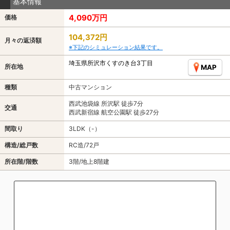
基本情報
4,090万円
価格
104,372円
月々の返済額
※下記のシミュレーション結果です。
埼玉県所沢市くすのき台3丁目
所在地
MAP
種類
中古マンション
西武池袋線 所沢駅 徒歩7分
交通
西武新宿線 航空公園駅 徒歩27分
間取り
3LDK（-）
構造/総戸数
RC造/72戸
所在階/階数
3階/地上8階建