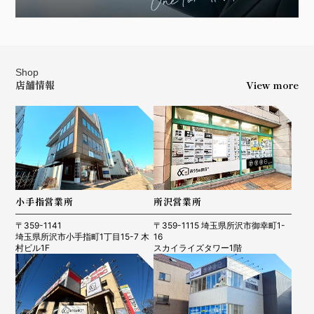
Shop
店舗情報
View more
小手指営業所
所沢営業所
〒359-1141
〒359-1115 埼玉県所沢市御幸町1-
埼玉県所沢市小手指町1丁目15-7 木
16
村ビル1F
スカイライズタワー1階