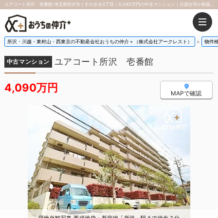
ユアコート所沢 壱番館 埼玉県所沢市くすのき台3丁目｜4,090万円の中古マンション｜分譲住宅や新築物件
所沢・川越・東村山・西東京の不動産会社おうちの仲介＋（株式会社アークレスト）
物件
ユアコート所沢 壱番館
中古マンション
4,090万円
MAPで確認