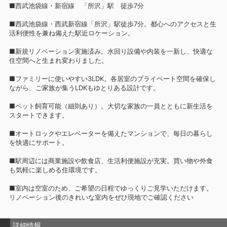
■西武池袋線・新宿線 「所沢」駅 徒歩7分
■西武池袋線・西武新宿線「所沢」駅徒歩7分。都心へのアクセスと生
活利便性を兼ね備えた駅近ロケーション。
■新規リノベーション実施済み。水回り設備や内装を一新し、快適な
住空間へと生まれ変わりました。
■ファミリーに使いやすい3LDK。各居室のプライベート空間を確保し
ながら、ご家族が集うLDKもゆとりある設計です。
■ペット飼育可能（細則あり）。大切な家族の一員とともに新生活を
スタートできます。
■オートロックやエレベーターを備えたマンションで、毎日の暮らし
を快適にサポート。
■駅周辺には商業施設や飲食店、生活利便施設が充実。買い物や外食
も気軽に楽しめる住環境です。
■室内は空室のため、ご希望の日程でゆっくりご見学いただけます。
リノベーション後のきれいな室内をぜひ現地でご確認ください
詳細情報