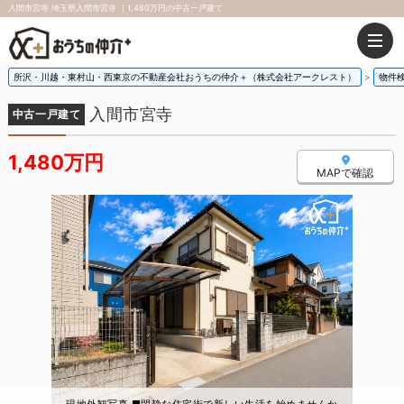
入間市宮寺 埼玉県入間市宮寺 ｜1,480万円の中古一戸建て
所沢・川越・東村山・西東京の不動産会社おうちの仲介＋（株式会社アークレスト）
物件
入間市宮寺
中古一戸建て
1,480万円
MAPで確認