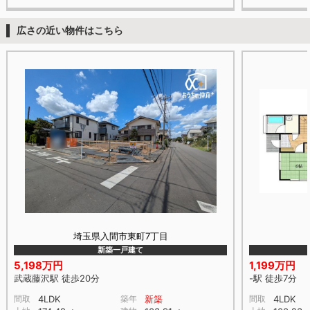
広さの近い物件はこちら
埼玉県入間市東町7丁目
新築一戸建て
5,198万円
1,199万円
武蔵藤沢駅 徒歩20分
-駅 徒歩7分
間取
4LDK
築年
新築
間取
4LDK