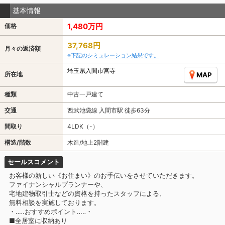
基本情報
1,480万円
価格
37,768円
月々の返済額
※下記のシミュレーション結果です。
埼玉県入間市宮寺
所在地
MAP
種類
中古一戸建て
交通
西武池袋線 入間市駅 徒歩63分
間取り
4LDK（-）
構造/階数
木造/地上2階建
セールスコメント
お客様の新しい《お住まい》のお手伝いをさせていただきます。
ファイナンシャルプランナーや、
宅地建物取引士などの資格を持ったスタッフによる、
無料相談を実施しております。
・‥…おすすめポイント…‥・
■全居室に収納あり