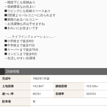
～階段下にも収納あり
～収納豊富なお住まい
■リビングにも収納スペースあり
■2部屋よりバルコニーに出られます
■屋根のあるバルコニー
～お洗濯物も沢山干せますね
■きれいにお住まいです
・‥…ライフインフォメーション…‥・
■小学校まで徒歩8分
■中学校まで徒歩11分
■スーパーまで徒歩15分
■コンビニまで徒歩6分
～生活しやすい住環境
詳細情報
完成年
1982年7月築
土地面積
142.8m²
建物面積
103.08㎡
建ぺい率
60(%)
容積率
200(%)
駐車場
有