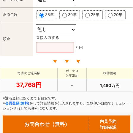
返済年数
35年
30年
25年
20年
直接入力する
頭金
万円
ボーナス
毎月のご返済額
物件価格
(×年2回)
37,768円
－
1,480万円
※返済金額はあくまでも目安です。
※
会員登録(無料)
をして詳細情報を記入されますと、全物件が自動でシミュレー
ションされとても便利になります。
内見予約
お問合わせ（無料）
詳細確認