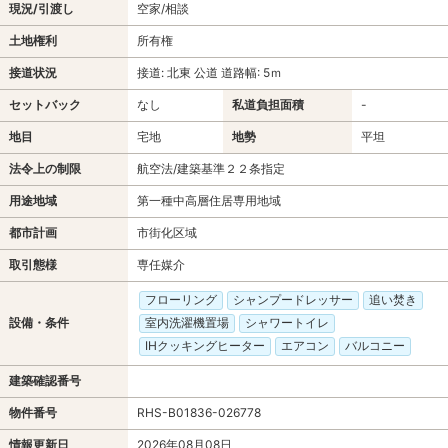
現況/引渡し
空家/相談
土地権利
所有権
接道状況
接道: 北東 公道 道路幅: 5ｍ
セットバック
なし
私道負担面積
-
地目
宅地
地勢
平坦
法令上の制限
航空法/建築基準２２条指定
用途地域
第一種中高層住居専用地域
都市計画
市街化区域
取引態様
専任媒介
フローリング
シャンプードレッサー
追い焚き
設備・条件
室内洗濯機置場
シャワートイレ
IHクッキングヒーター
エアコン
バルコニー
建築確認番号
物件番号
RHS-B01836-026778
情報更新日
2026年08月08日