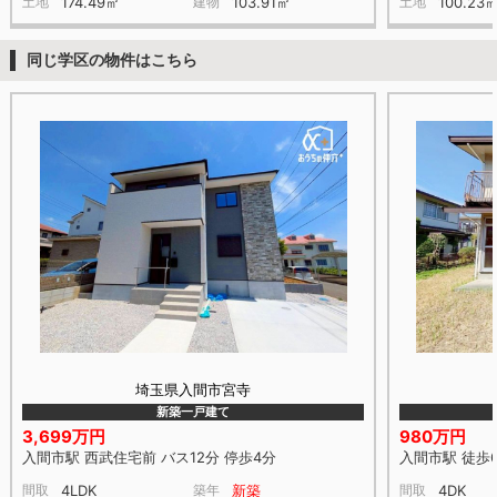
土地
174.49㎡
建物
103.91㎡
土地
100.23
同じ学区の物件はこちら
埼玉県入間市宮寺
新築一戸建て
3,699万円
980万円
入間市駅 西武住宅前 バス12分 停歩4分
入間市駅 徒歩
間取
4LDK
築年
新築
間取
4DK