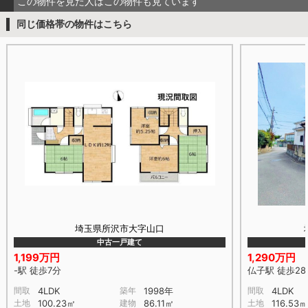
この物件を見た人はこの物件も見ています
同じ価格帯の物件はこちら
埼玉県所沢市大字山口
中古一戸建て
1,199万円
1,290万円
-駅 徒歩7分
仏子駅 徒歩28
間取
4LDK
築年
1998年
間取
4LDK
土地
100.23㎡
建物
86.11㎡
土地
116.53㎡