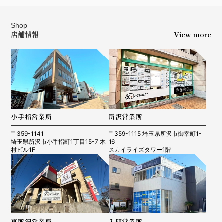
Shop
店舗情報
View more
小手指営業所
所沢営業所
〒359-1141
〒359-1115 埼玉県所沢市御幸町1-
埼玉県所沢市小手指町1丁目15-7 木
16
村ビル1F
スカイライズタワー1階
東所沢営業所
入間営業所