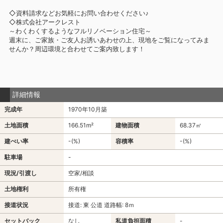
◇資料請求などお気軽にお問い合わせください♪
◇株式会社アークレスト
～わくわくするようなフルリノベーション住宅～
週末に、ご家族・ご友人お誘いあわせの上、現地をご覧になってみま
せんか？周辺環境と合わせてご案内致します！
詳細情報
完成年
1970年10月築
土地面積
166.51m²
建物面積
68.37㎡
建ぺい率
-(%)
容積率
-(%)
駐車場
-
現況/引渡し
空家/相談
土地権利
所有権
接道状況
接道: 東 公道 道路幅: 8ｍ
セットバック
なし
私道負担面積
-