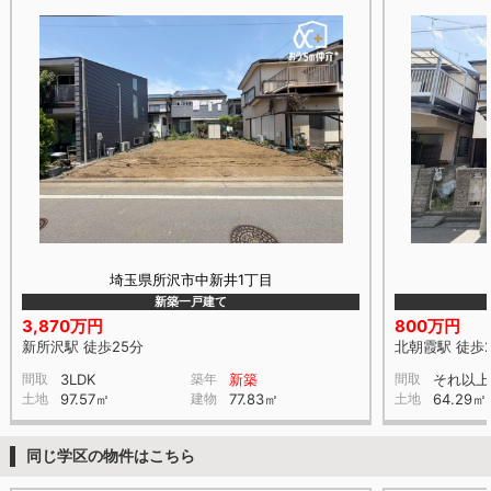
埼玉県所沢市中新井1丁目
新築一戸建て
3,870万円
800万円
新所沢駅 徒歩25分
北朝霞駅 徒歩
間取
3LDK
築年
新築
間取
それ以上
土地
97.57㎡
建物
77.83㎡
土地
64.29㎡
同じ学区の物件はこちら