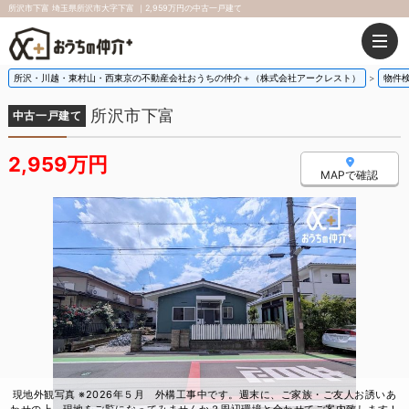
所沢市下富 埼玉県所沢市大字下富 ｜2,959万円の中古一戸建て
所沢・川越・東村山・西東京の不動産会社おうちの仲介＋（株式会社アークレスト）
物件
所沢市下富
中古一戸建て
2,959万円
MAPで確認
現地外観写真 ※2026年５月 外構工事中です。週末に、ご家族・ご友人お誘いあ