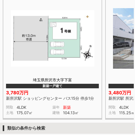
埼玉県所沢市大字下富
新築一戸建て
3,780万円
3,480万円
新所沢駅 ショッピングセンター バス15分 停歩1分
新所沢駅 所沢新
間取
4LDK
築年
新築
間取
4LDK
土地
175.07㎡
建物
104.13㎡
土地
115.25㎡
類似の条件から検索