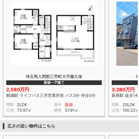
埼玉県入間郡三芳町大字藤久保
新築一戸建て
2,580万円
3,280万円
鶴瀬駅 ライフバス三芳営業所前 バス3分 停歩5分
新座駅 徒歩14
間取
2LDK
築年
新築
間取
2SLDK
土地
73.97㎡
建物
57.91㎡
土地
100.22
広さの近い物件はこちら