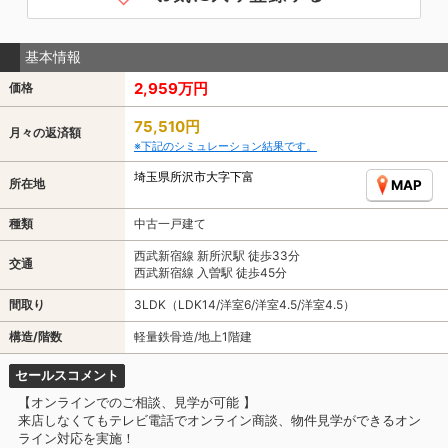
基本情報
2,959万円
価格
75,510円
月々の返済額
※下記のシミュレーション結果です。
埼玉県所沢市大字下富
所在地
MAP
種類
中古一戸建て
西武新宿線 新所沢駅 徒歩33分
交通
西武新宿線 入曽駅 徒歩45分
間取り
3LDK（LDK14/洋室6/洋室4.5/洋室4.5）
構造/階数
軽量鉄骨造/地上1階建
セールスコメント
【オンラインでのご相談、見学が可能 】
来店しなくてもテレビ電話でオンライン商談、物件見学ができるオン
ライン対応を実施！