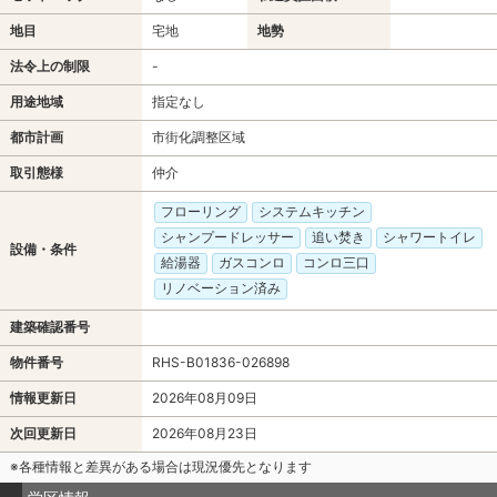
地目
宅地
地勢
法令上の制限
-
用途地域
指定なし
都市計画
市街化調整区域
取引態様
仲介
フローリング
システムキッチン
シャンプードレッサー
追い焚き
シャワートイレ
設備・条件
給湯器
ガスコンロ
コンロ三口
リノベーション済み
建築確認番号
物件番号
RHS-B01836-026898
情報更新日
2026年08月09日
次回更新日
2026年08月23日
※各種情報と差異がある場合は現況優先となります