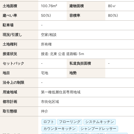
土地面積
100.76m²
建物面積
80㎡
建ぺい率
50(%)
容積率
80(%)
駐車場
-
現況/引渡し
空家/相談
土地権利
所有権
接道状況
接道: 北東 公道 道路幅: 5ｍ
セットバック
-
私道負担面積
-
地目
宅地
地勢
法令上の制限
-
用途地域
第一種低層住居専用地域
都市計画
市街化区域
取引態様
仲介
ロフト
フローリング
システムキッチン
カウンターキッチン
シャンプードレッサー