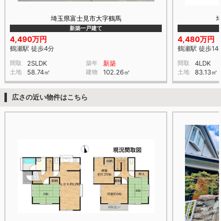
埼玉県富士見市大字鶴馬
新築一戸建て
4,490万円
4,480万円
鶴瀬駅 徒歩4分
鶴瀬駅 徒歩14
間取
2SLDK
築年
新築
間取
4LDK
土地
58.74㎡
建物
102.26㎡
土地
83.13㎡
広さの近い物件はこちら