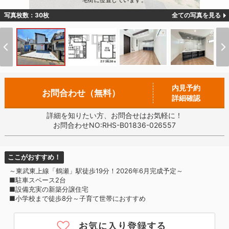
宅街に位置しています。
写真枚数：30枚
全ての写真を見る
内見予約
お問合わせ（無料）
詳細確認
詳細を知りたい方、お問合せはお気軽に！
お問合わせNO:RHS-B01836-026557
ここがおすすめ！
～東武東上線「鶴瀬」駅徒歩19分！2026年6月完成予定～
■駐車スペース2台
■設備充実の新築分譲住宅
■小学校まで徒歩8分～子育て世帯におすすめ