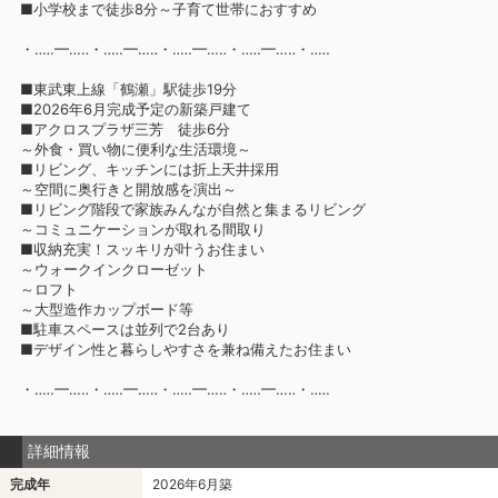
■小学校まで徒歩8分～子育て世帯におすすめ
・‥…━…‥・‥…━…‥・‥…━…‥・‥…━…‥・‥…
■東武東上線「鶴瀬」駅徒歩19分
■2026年6月完成予定の新築戸建て
■アクロスプラザ三芳 徒歩6分
～外食・買い物に便利な生活環境～
■リビング、キッチンには折上天井採用
～空間に奥行きと開放感を演出～
■リビング階段で家族みんなが自然と集まるリビング
～コミュニケーションが取れる間取り
■収納充実！スッキリが叶うお住まい
～ウォークインクローゼット
～ロフト
～大型造作カップボード等
■駐車スペースは並列で2台あり
■デザイン性と暮らしやすさを兼ね備えたお住まい
・‥…━…‥・‥…━…‥・‥…━…‥・‥…━…‥・‥…
詳細情報
完成年
2026年6月築