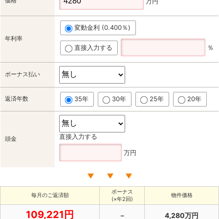
価格
万円
変動金利 (0.400％)
年利率
直接入力する
％
ボーナス払い
返済年数
35年
30年
25年
20年
直接入力する
頭金
万円
ボーナス
毎月のご返済額
物件価格
(×年2回)
109,221円
－
4,280万円