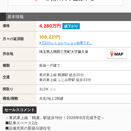
基本情報
4,280万円
価格
値下がり
109,221円
月々の返済額
※下記のシミュレーション結果です。
埼玉県入間郡三芳町大字藤久保
所在地
MAP
種類
新築一戸建て
東武東上線 鶴瀬駅 徒歩20分
交通
東武東上線 ふじみ野駅 徒歩33分
間取り
3LDK（-）
構造/階数
木造/地上2階建
セールスコメント
～東武東上線「鶴瀬」駅徒歩19分！2026年6月完成予定～
■駐車スペース2台
■設備充実の新築分譲住宅