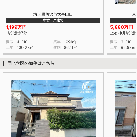
埼玉県所沢市大字山口
東
中古一戸建て
1,199万円
5,880万円
-駅 徒歩7分
上石神井駅 徒
間取
4LDK
築年
1998年
間取
3LDK
土地
100.23㎡
建物
86.11㎡
土地
95.98㎡
同じ学区の物件はこちら