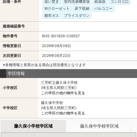
設備・条件
追い焚き
室内洗濯機置場
給湯器
コンロ三口
Wクローゼット
床下収納
バルコニー
都市ガス
プライスダウン
建築確認番号
物件番号
RHS-B01836-026557
情報更新日
2026年08月08日
次回更新日
2026年08月22日
※各種情報と差異がある場合は現況優先となります
学区情報
三芳町立藤久保小学校
小学校区
(埼玉県入間郡三芳町)
この学区の他の物件を見る
藤久保中学校
中学校区
(埼玉県入間郡三芳町)
この学区の他の物件を見る
藤久保小学校学区域
藤久保中学校学区域