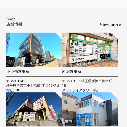
Shop
店舗情報
View more
小手指営業所
所沢営業所
〒359-1141
〒359-1115 埼玉県所沢市御幸町1-
埼玉県所沢市小手指町1丁目15-7 木
16
村ビル1F
スカイライズタワー1階