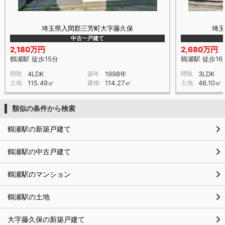
埼玉県入間郡三芳町大字藤久保
埼
中古一戸建て
2,180万円
2,680万円
鶴瀬駅 徒歩15分
鶴瀬駅 徒歩16
間取
4LDK
築年
1998年
間取
3LDK
土地
115.49㎡
建物
114.27㎡
土地
46.10㎡
類似の条件から検索
鶴瀬駅の新築戸建て
鶴瀬駅の中古戸建て
鶴瀬駅のマンション
鶴瀬駅の土地
大字藤久保の新築戸建て