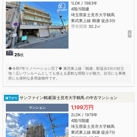
1LDK / 1983年
4階/5階建
埼玉県富士見市大字鶴馬
東武東上線 鶴瀬 徒歩3分
専有面積
30.2㎡
25
枚
◆令和7年リノベーション完了◆ 東武東上線「鶴瀬」駅徒歩2分の好立
地！広いワンルームとしても使える柔軟な間取りが魅力。自宅にも事務
所にも便利な多用途物件です。
サンファイン鶴瀬|富士見市大字鶴馬 の中古マンション
値下がり
1,199万円
マンション
2LDK / 1979年
4階/5階建
埼玉県富士見市大字鶴馬
東武東上線 鶴瀬 徒歩7分