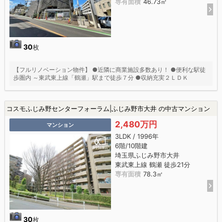
専有面積
46.73㎡
30
枚
【フルリノベーション物件】 ●近隣に商業施設多数あり！ ●便利な駅徒
歩圏内 ～東武東上線「鶴瀬」駅まで徒歩７分 ●収納充実２ＬＤＫ
コスモふじみ野センターフォーラム|ふじみ野市大井 の中古マンション
2,480万円
マンション
3LDK / 1996年
6階/10階建
埼玉県ふじみ野市大井
東武東上線 鶴瀬 徒歩21分
専有面積
78.3㎡
30
枚