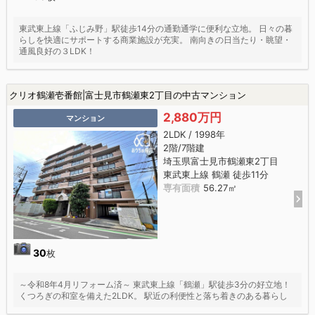
東武東上線「ふじみ野」駅徒歩14分の通勤通学に便利な立地。 日々の暮
らしを快適にサポートする商業施設が充実。 南向きの日当たり・眺望・
通風良好の３LDK！
クリオ鶴瀬壱番館|富士見市鶴瀬東2丁目の中古マンション
2,880万円
マンション
2LDK / 1998年
2階/7階建
埼玉県富士見市鶴瀬東2丁目
東武東上線 鶴瀬 徒歩11分
専有面積
56.27㎡
30
枚
～令和8年4月リフォーム済～ 東武東上線「鶴瀬」駅徒歩3分の好立地！
くつろぎの和室を備えた2LDK。 駅近の利便性と落ち着きのある暮らし