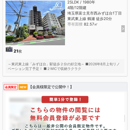
2SLDK / 1980年
4階/12階建
埼玉県富士見市西みずほ台1丁目
東武東上線 鶴瀬 徒歩20分
専有面積
82.57㎡
21
枚
～東武東上線「みずほ台」駅徒歩２分の好立地～ ■2026年8月上旬リノ
ベーション完了予定！ ■２WICで収納ラクラク
【会員様限定で公開中！】
会員限定
NEW