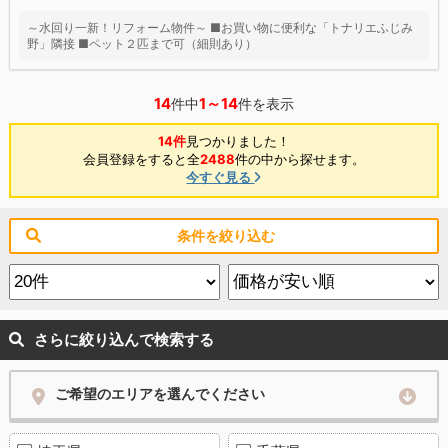
～水回り一新！リフォーム物件～ ■お買い物に便利な「トナリエふじみ
野」隣接 ■ペット２匹まで可（細則あり）
14
1～14
件中
件を表示
14件
見つかりました！
会員登録をすると全
2488
件の中から探せます。
今すぐ見る
条件を絞り込む
さらに絞り込んで検索する
ご希望のエリアを選んでください