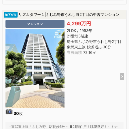
リズムタワー１|ふじみ野市うれし野2丁目の中古マンション
値下がり
4,299万円
マンション
2LDK / 1993年
21階/23階建
埼玉県ふじみ野市うれし野2丁目
東武東上線 鶴瀬 徒歩30分
専有面積
72.16㎡
30
枚
～東武東上線「ふじみ野」駅徒歩5分～ ■21階住戸！眺望良好！～トナ