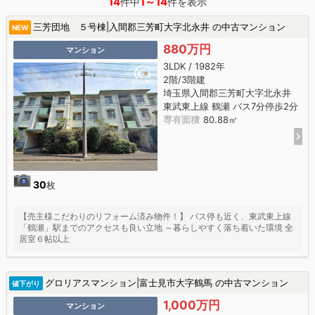
14
1～14
件中
件を表示
三芳団地 ５号棟|入間郡三芳町大字北永井 の中古マンション
NEW
880万円
マンション
3LDK / 1982年
2階/3階建
埼玉県入間郡三芳町大字北永井
東武東上線 鶴瀬 バス7分停歩2分
専有面積
80.88㎡
30
枚
【売主様こだわりのリフォーム済み物件！】 バス停も近く、東武東上線
「鶴瀬」駅までのアクセスも良い立地 ～暮らしやすく落ち着いた環境 全
居室６帖以上
グロリアスマンション|富士見市大字鶴馬 の中古マンション
値下がり
1,000万円
マンション