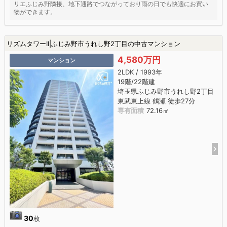
リエふじみ野隣接、地下通路でつながっており雨の日でも快適にお買い
物ができます。
リズムタワーII|ふじみ野市うれし野2丁目の中古マンション
4,580万円
マンション
2LDK / 1993年
19階/22階建
埼玉県ふじみ野市うれし野2丁目
東武東上線 鶴瀬 徒歩27分
専有面積
72.16㎡
30
枚