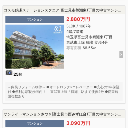
コスモ鶴瀬ステーションスクエア|富士見市鶴瀬東1丁目の中古マンション
2,880万円
マンション
3LDK / 1987年
4階/7階建
埼玉県富士見市鶴瀬東1丁目
東武東上線 鶴瀬 徒歩4分
専有面積
66.55㎡
25
枚
～内装リフォーム物件～ ●オートロック×エレベーター ●安心の2年保証
付 ●便利な駅徒歩圏内！ 東武東上線「鶴瀬」駅まで徒歩4分 ●商業施
設複数あり
サンライトマンションさつき|富士見市西みずほ台1丁目の中古マンション
3,090万円
マンション