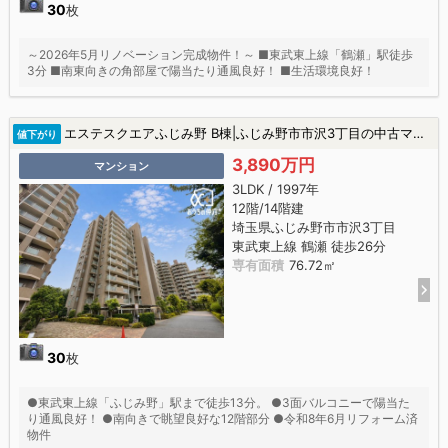
30
枚
～2026年5月リノベーション完成物件！～ ■東武東上線「鶴瀬」駅徒歩
3分 ■南東向きの角部屋で陽当たり通風良好！ ■生活環境良好！
エステスクエアふじみ野 B棟|ふじみ野市市沢3丁目の中古マンション
値下がり
3,890万円
マンション
3LDK / 1997年
12階/14階建
埼玉県ふじみ野市市沢3丁目
東武東上線 鶴瀬 徒歩26分
専有面積
76.72㎡
30
枚
●東武東上線「ふじみ野」駅まで徒歩13分。 ●3面バルコニーで陽当た
り通風良好！ ●南向きで眺望良好な12階部分 ●令和8年6月リフォーム済
物件