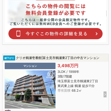
クリオ鶴瀬壱番館|富士見市鶴瀬東2丁目の中古マンション
値下がり
3,498万円
マンション
3LDK / 1998年
3階/7階建
埼玉県富士見市鶴瀬東2丁目
東武東上線 鶴瀬 徒歩11分
専有面積
68.2㎡