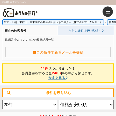
鶴瀬駅 中古マンション
所沢・川越・東村山・西東京の不動産会社おうちの仲介＋（株式会社アークレスト）
物件
現在の検索条件
さらに条件を絞り込む
鶴瀬駅 中古マンションの検索結果一覧
この条件で新着メールを登録
14件
見つかりました！
会員登録をすると全
2488
件の中から探せます。
今すぐ見る
条件を絞り込む