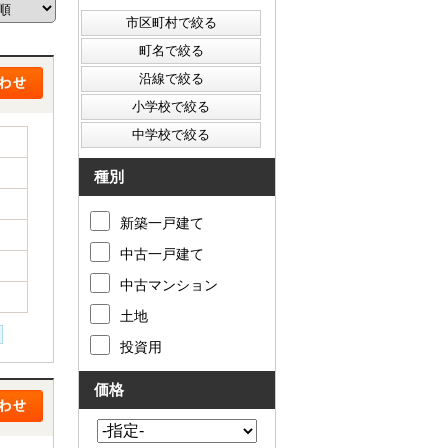
西東京市
東村山市
東大和市
清瀬市
種別
新築一戸建て
中古一戸建て
中古マンション
土地
投資用
価格