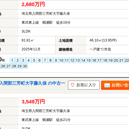
2,680万円
埼玉県入間郡三芳町大字藤久保
地
東武東上線 鶴瀬駅 徒歩16分
3LDK
り
81.81㎡
46.10㎡(13.95坪)
面積
土地面積
2025年11月
一戸建て/木造
月
建物構造
0
枚
｜入間郡三芳町大字藤久保 の中古一
3,549万円
埼玉県入間郡三芳町大字藤久保
地
東武東上線 鶴瀬駅 徒歩21分
3LDK