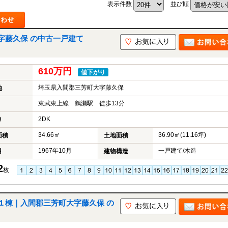
表示件数
並び順
字藤久保 の中古一戸建て
山市
ふじみ野市
富士見市
志木市
新座市
朝霞市
610万円
値下がり
埼玉県入間郡三芳町大字藤久保
地
東武東上線 鶴瀬駅 徒歩13分
2DK
り
34.66㎡
36.90㎡(11.16坪)
面積
土地面積
1967年10月
一戸建て/木造
月
建物構造
2
枚
１棟｜入間郡三芳町大字藤久保 の