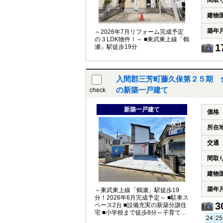
間取
建物
築年
～2026年7月リフォーム完成予定
の３LDK物件！～ ■東武東上線「鶴
1
瀬」駅徒歩19分
入間郡三芳町藤久保第２５期 
の新築一戸建て
check
新築一戸建て
価格
所在
交通
間取
建物
築年
～東武東上線「鶴瀬」駅徒歩19
分！2026年6月完成予定～ ■駐車ス
3
ペース2台 ■設備充実の新築分譲住
宅 ■小学校まで徒歩8分～子育て世
帯におすすめ