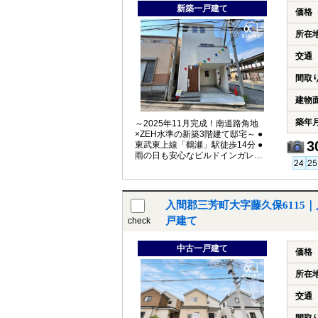
新築一戸建て
価格
所在
交通
間取
建物
築年
～2025年11月完成！南道路角地
×ZEH水準の新築3階建て邸宅～ ●
3
東武東上線「鶴瀬」駅徒歩14分 ●
雨の日も安心なビルドインガレー
ジ
入間郡三芳町大字藤久保6115
戸建て
check
中古一戸建て
価格
所在
交通