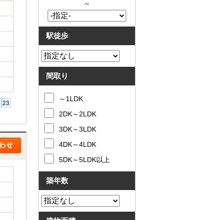
～
駅徒歩
間取り
～1LDK
2DK～2LDK
3DK～3LDK
4DK～4LDK
5DK～5LDK以上
築年数