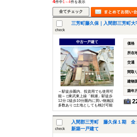
4
件中
1～4
件を表示
三芳町藤久保｜入間郡三芳町大
所沢市
川越市
入間市
飯能市
狭
check
東久留米市
小平市
練馬区
中古一戸建て
価格
所在
交通
間取
建物
築年
～駅徒歩圏内、投資用でも使用可
能～ □東武東上線「鶴瀬」駅徒歩
2
12分 □徒歩10分圏内に買い物施設
多数あり □土地としても検討可能
入間郡三芳町 藤久保１期 全
新築一戸建て
check