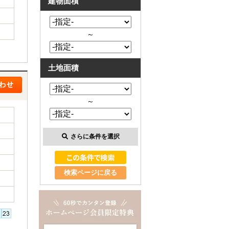
建物面積
～
土地面積
～
さらに条件を選択
検索ページに戻る