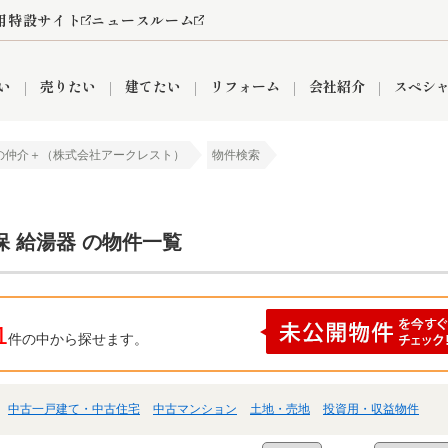
用特設サイト
ニュースルーム
い
売りたい
建てたい
リフォーム
会社紹介
スペシ
の仲介＋（株式会社アークレスト）
物件検索
情報
町名から探す
売却成功実績
売却査定依頼
おうちパークくらぶ
【埼玉】補助金・助成金
お客様の声
お気に入り
よくある質問
なんでもご相談
レンタルスペース
創業の想い
閲覧履歴
売却コラム
プライバシーポリシー
【東京】補助金・助成金
総合不動産の強み
期間限定キャン
検索履歴
査定依頼
 給湯器 の物件一覧
件
営業所
産買取
リノベーション済み物件
空き家
入間営業所
リースバック
ひばりケ丘営業所
秋津営業所
1
件の中から探せます。
中古一戸建て・中古住宅
中古マンション
土地・売地
投資用・収益物件
関
入間市
おうちパークグループの強み
8代疾病保証付き住宅ローン
狭山市
富士見市
団体信用保険
新座市
購入
清瀬