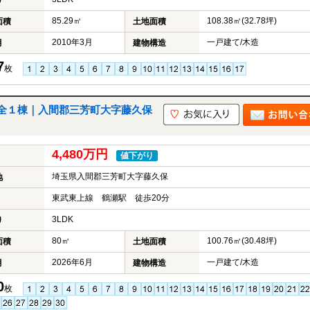
り
85.29㎡
108.38㎡(32.78坪)
面積
土地面積
2010年3月
一戸建て/木造
月
建物構造
7
枚
全１棟｜入間郡三芳町大字藤久保
4,480万円
値下がり
埼玉県入間郡三芳町大字藤久保
地
東武東上線 鶴瀬駅 徒歩20分
3LDK
り
80㎡
100.76㎡(30.48坪)
面積
土地面積
2026年6月
一戸建て/木造
月
建物構造
0
枚