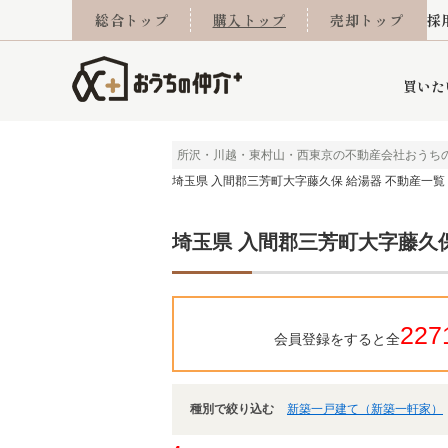
総合トップ
購入トップ
売却トップ
採
買いた
所沢・川越・東村山・西東京の不動産会社おうち
埼玉県 入間郡三芳町大字藤久保 給湯器 不動産一覧
詳細条件から探す
不動産売却専門館
会社概要
不動産Q&A
ご来店予約
おうちLABO
おうちのリフォーム
スタッフ紹介
オンライン相談予約
マンションカタログ
建築事例
学区から探す
売却査定実績
リフォーム事例
採用
埼玉県 入間郡三芳町大字藤久保
当社お預かり物件
相続
小手指営業所
住み替え
所沢営業所
グループ会社施工物
離婚
東所沢
不動
227
会員登録をすると全
種別で絞り込む
新築一戸建て（新築一軒家）
今月の住宅ローン金利
西東京市
おうちLABO
東久留米市
おうちのリフォーム
当社提携金融機
東村山市