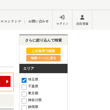
ャルコンテンツ
お問い合わせ
ログイン
会員登録
さらに絞り込んで検索
ペーン
フォーム
インフォメーション
ブログ
検索ページに戻る
エリア
東久留米営業所
埼玉県
千葉県
東京都
神奈川県
するメリット
市
練馬区
静岡県