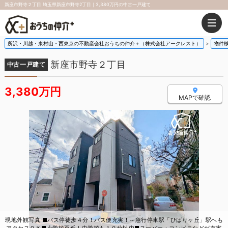
新座市野寺２丁目 埼玉県新座市野寺2丁目｜3,380万円の中古一戸建て
所沢・川越・東村山・西東京の不動産会社おうちの仲介＋（株式会社アークレスト）
物件
新座市野寺２丁目
中古一戸建て
3,380万円
MAPで確認
現地外観写真 ■バス停徒歩４分！バス便充実！～急行停車駅「ひばりヶ丘」駅へも