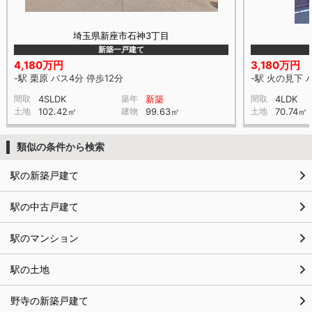
埼玉県新座市石神3丁目
新築一戸建て
4,180万円
3,180万円
-駅 栗原 バス4分 停歩12分
-駅 火の見下 
間取
4SLDK
築年
新築
間取
4LDK
土地
102.42㎡
建物
99.63㎡
土地
70.74㎡
類似の条件から検索
駅の新築戸建て
駅の中古戸建て
駅のマンション
駅の土地
野寺の新築戸建て