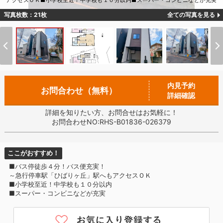
アクセスＯＫ■小学校至近！中学校も１０分以内■スーパー・コンビニなどが充実
写真枚数：21枚
全ての写真を見る
内見予約
お問合わせ（無料）
詳細確認
詳細を知りたい方、お問合せはお気軽に！
お問合わせNO:RHS-B01836-026379
ここがおすすめ！
■バス停徒歩４分！バス便充実！
～急行停車駅「ひばりヶ丘」駅へもアクセスＯＫ
■小学校至近！中学校も１０分以内
■スーパー・コンビニなどが充実