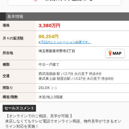
基本情報
3,380万円
価格
86,254円
月々の返済額
※下記のシミュレーション結果です。
埼玉県新座市野寺2丁目
所在地
MAP
種類
中古一戸建て
西武池袋線 駅 バス7分 火の見下 停歩4分
交通
東武東上線 朝霞台駅 バス27分 火の見下 停歩6分
間取り
2SLDK（-）
構造/階数
木造/地上3階建
セールスコメント
【オンラインでのご相談、見学が可能 】
来店しなくてもテレビ電話でオンライン商談、物件見学ができるオン
ライン対応を実施！