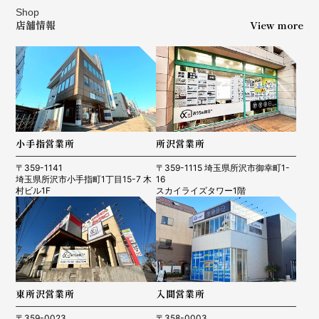
Shop
店舗情報
View more
小手指営業所
所沢営業所
〒359-1141
〒359-1115 埼玉県所沢市御幸町1-
埼玉県所沢市小手指町1丁目15-7 木
16
村ビル1F
スカイライズタワー1階
東所沢営業所
入間営業所
〒359-0023
〒358-0003