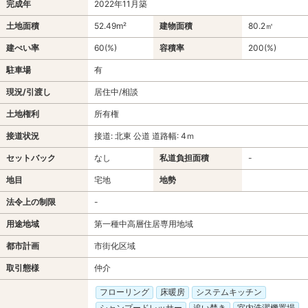
完成年
2022年11月築
土地面積
52.49m²
建物面積
80.2㎡
建ぺい率
60(%)
容積率
200(%)
駐車場
有
現況/引渡し
居住中/相談
土地権利
所有権
接道状況
接道: 北東 公道 道路幅: 4ｍ
セットバック
なし
私道負担面積
-
地目
宅地
地勢
法令上の制限
-
用途地域
第一種中高層住居専用地域
都市計画
市街化区域
取引態様
仲介
フローリング
床暖房
システムキッチン
シャンプードレッサー
追い焚き
室内洗濯機置場