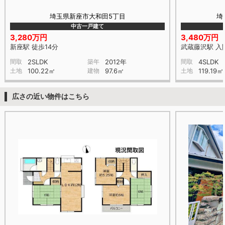
埼玉県新座市大和田5丁目
埼
中古一戸建て
3,280万円
3,480万円
新座駅 徒歩14分
武蔵藤沢駅 入
間取
2SLDK
築年
2012年
間取
4SLDK
土地
100.22㎡
建物
97.6㎡
土地
119.19㎡
広さの近い物件はこちら