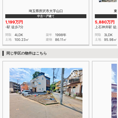
埼玉県所沢市大字山口
東
中古一戸建て
1,199万円
5,880万円
-駅 徒歩7分
上石神井駅 徒
間取
4LDK
築年
1998年
間取
3LDK
土地
100.23㎡
建物
86.11㎡
土地
95.98㎡
同じ学区の物件はこちら