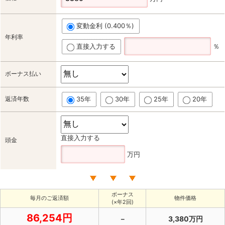
変動金利 (0.400％)
年利率
直接入力する
％
ボーナス払い
返済年数
35年
30年
25年
20年
直接入力する
頭金
万円
ボーナス
毎月のご返済額
物件価格
(×年2回)
86,254円
－
3,380万円