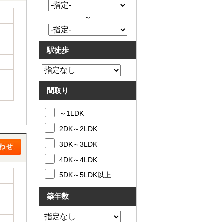
～
駅徒歩
間取り
～1LDK
2DK～2LDK
3DK～3LDK
4DK～4LDK
5DK～5LDK以上
築年数