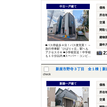
中古一戸建て
価格
所在
交通
間取
建物
築年
■バス停徒歩４分！バス便充実！ ～
急行停車駅「ひばりヶ丘」駅へも
2
アクセスＯＫ ■小学校至近！中学校
も１０分以内 ■スーパー・コンビニ
などが充実
新座市野寺３丁目 全１棟｜新
check
新築一戸建て
価格
所在
交通