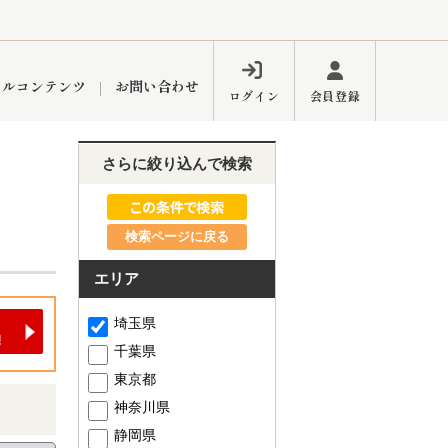
ャルコンテンツ
お問い合わせ
ログイン
会員登録
さらに絞り込んで検索
ペーン
フォーム
インフォメーション
ブログ
検索ページに戻る
エリア
東久留米営業所
埼玉県
千葉県
東京都
神奈川県
するメリット
市
練馬区
静岡県