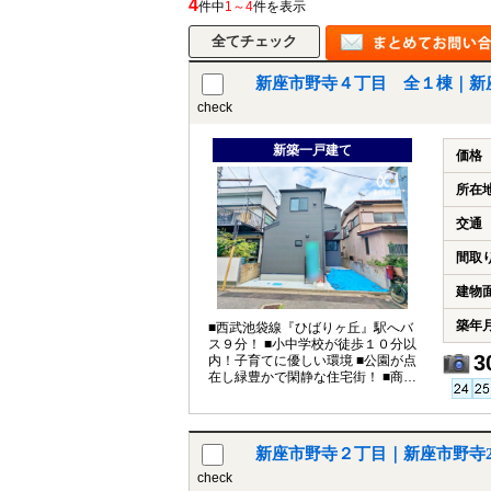
4
件中
1～4
件を表示
新座市野寺４丁目 全１棟｜新
所沢市
川越市
入間市
飯能市
狭
check
東久留米市
小平市
練馬区
新築一戸建て
価格
所在
交通
間取
建物
築年
■西武池袋線『ひばりヶ丘』駅へバ
ス９分！ ■小中学校が徒歩１０分以
3
内！子育てに優しい環境 ■公園が点
在し緑豊かで閑静な住宅街！ ■商業
施設が徒歩圏内に充実
新座市野寺２丁目｜新座市野寺
check