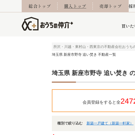
総合トップ
購入トップ
売却トップ
採
買いた
所沢・川越・東村山・西東京の不動産会社おうち
埼玉県 新座市野寺 追い焚き 不動産一覧
詳細条件から探す
不動産売却専門館
会社概要
不動産Q&A
ご来店予約
おうちLABO
おうちのリフォーム
スタッフ紹介
オンライン相談予約
マンションカタログ
建築事例
学区から探す
売却査定実績
リフォーム事例
採用
埼玉県 新座市野寺 追い焚き 
当社お預かり物件
相続
小手指営業所
住み替え
所沢営業所
グループ会社施工物
離婚
東所沢
不動
247
会員登録をすると全
種別で絞り込む
新築一戸建て（新築一軒家）
今月の住宅ローン金利
西東京市
おうちLABO
東久留米市
おうちのリフォーム
当社提携金融機
東村山市