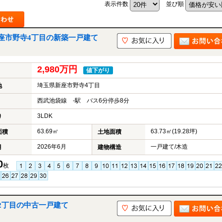
表示件数
並び順
座市野寺4丁目の新築一戸建て
山市
ふじみ野市
富士見市
志木市
新座市
朝霞市
2,980万円
値下がり
埼玉県新座市野寺4丁目
地
西武池袋線 -駅 バス6分停歩8分
3LDK
り
63.69㎡
63.73㎡(19.28坪)
面積
土地面積
2026年6月
一戸建て/木造
月
建物構造
0
枚
2丁目の中古一戸建て