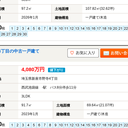
り
97.2㎡
107.82㎡(32.62坪)
面積
土地面積
2026年1月
一戸建て/木造
月
建物構造
0
枚
4丁目の中古一戸建て
4,080万円
値下がり
埼玉県新座市野寺4丁目
地
西武池袋線 -駅 バス8分停歩11分
3LDK
り
91.7㎡
69.64㎡(21.07坪)
面積
土地面積
2023年1月
一戸建て/木造
月
建物構造
0
枚