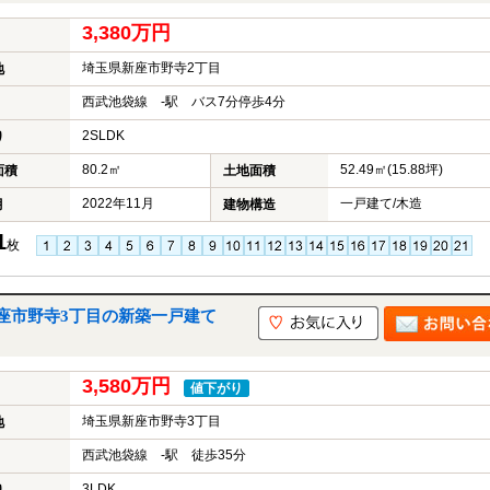
3,380万円
埼玉県新座市野寺2丁目
地
西武池袋線 -駅 バス7分停歩4分
2SLDK
り
80.2㎡
52.49㎡(15.88坪)
面積
土地面積
2022年11月
一戸建て/木造
月
建物構造
1
枚
座市野寺3丁目の新築一戸建て
3,580万円
値下がり
埼玉県新座市野寺3丁目
地
西武池袋線 -駅 徒歩35分
3LDK