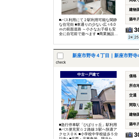
間取
建物
築年
■バス利用にて２駅利用可能な閑静
な住宅街 ■車通りの少ない広々6.0
3
ｍの前面道路 ～小さなお子様も安
全に自宅前で遊べます ■商業施設が
充実し日々の暮らしをサポート
新座市野寺４丁目｜新座市野寺
check
中古一戸建て
価格
所在
交通
間取
建物
築年
■急行停車駅「ひばりヶ丘」駅利用
■バス便充実☆２路線３駅へ快適ア
3
クセスＯＫ ■小学校中学校徒歩５分
以内♪ ■北西・北東角地、陽当たり