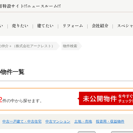
用特設サイト
ニュースルーム
い
売りたい
建てたい
リフォーム
会社紹介
スペシ
の仲介＋（株式会社アークレスト）
物件検索
情報
町名から探す
売却成功実績
売却査定依頼
おうちパークくらぶ
【埼玉】補助金・助成金
お客様の声
お気に入り
よくある質問
なんでもご相談
レンタルスペース
創業の想い
閲覧履歴
売却コラム
プライバシーポリシー
【東京】補助金・助成金
総合不動産の強み
期間限定キャン
検索履歴
査定依頼
の物件一覧
件
営業所
産買取
リノベーション済み物件
空き家
入間営業所
リースバック
ひばりケ丘営業所
秋津営業所
2
件の中から探せます。
中古一戸建て・中古住宅
中古マンション
土地・売地
投資用・収益物件
関
入間市
おうちパークグループの強み
8代疾病保証付き住宅ローン
狭山市
富士見市
団体信用保険
新座市
購入
清瀬